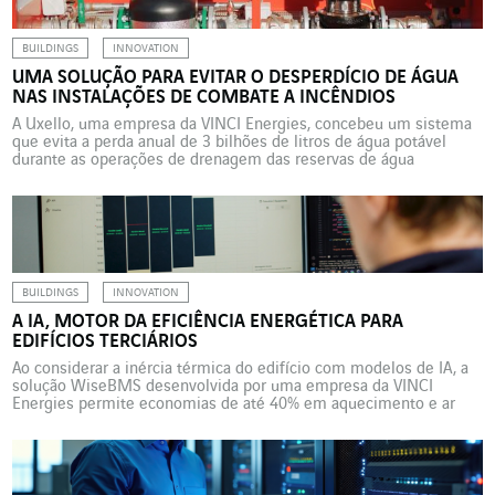
BUILDINGS
INNOVATION
UMA SOLUÇÃO PARA EVITAR O DESPERDÍCIO DE ÁGUA
NAS INSTALAÇÕES DE COMBATE A INCÊNDIOS
A Uxello, uma empresa da VINCI Energies, concebeu um sistema
que evita a perda anual de 3 bilhões de litros de água potável
durante as operações de drenagem das reservas de água
destinadas à proteção contra incêndios. Existem cerca de 10.000
em toda a França. As instalações de sprinklers, as soluções mais
eficazes para prevenir […]
BUILDINGS
INNOVATION
A IA, MOTOR DA EFICIÊNCIA ENERGÉTICA PARA
EDIFÍCIOS TERCIÁRIOS
Ao considerar a inércia térmica do edifício com modelos de IA, a
solução WiseBMS desenvolvida por uma empresa da VINCI
Energies permite economias de até 40% em aquecimento e ar
condicionado. Somando as mudanças climáticas, o aumento das
contas de luz e os requisitos legais, torna-se óbvio que o parque
imobiliário terciário deve entrar em […]