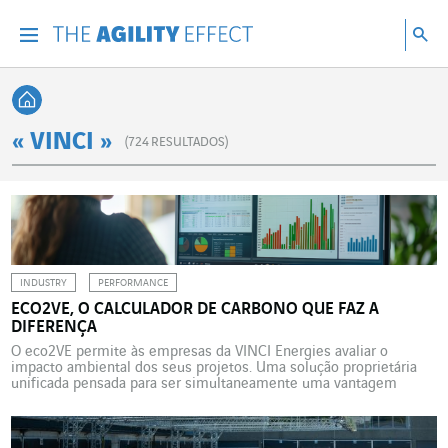
Vá diretamente para o conteúdo da página
Ir para a navegação principal
Ir para a pesquisa
Pes
Menu
Pesq
Voltar à página inicial
« VINCI »
(
724
RESULTADOS)
INDUSTRY
PERFORMANCE
ECO2VE, O CALCULADOR DE CARBONO QUE FAZ A
DIFERENÇA
O eco2VE permite às empresas da VINCI Energies avaliar o
impacto ambiental dos seus projetos. Uma solução proprietária
unificada pensada para ser simultaneamente uma vantagem
comercial, uma ferramenta de conscientização para os desafios da
descarbonização e um vetor de cultura comum. Até 2023, as
diferentes marcas da VINCI Energies utilizavam ferramentas de