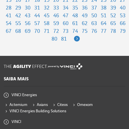
15
16
17
18
19
20
21
22
23
24
25
26
27
28
29
30
31
32
33
34
35
36
37
38
39
40
41
42
43
44
45
46
47
48
49
50
51
52
53
54
55
56
57
58
59
60
61
62
63
64
65
66
67
68
69
70
71
72
73
74
75
76
77
78
79
Next
80
81
powered by
SAIBA MAIS
VINCI Energies
Actemium
Axians
Citeos
Omexom
VINCI Energies Building Solutions
VINCI