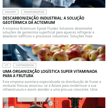
INDUSTRY
TRANSFORMATION
DESCARBONIZAÇÃO INDUSTRIAL: A SOLUÇÃO
GEOTÉRMICA DA ACTEMIUM
A empresa Actemium Epinal Fluides Solutions desenvolve
soluções de geotermia superficial para aquecer, refrigerar e
abastecer edifícios e processos industriais. Soluções mais
respeitadoras dos recursos e mais rentáveis do que as que
utilizam energias fósseis. Diante dos desafios energéticos e
ambientais, a Actemium Epinal Fluides Solutions, empresa da
VINCI Energies especializada em tubagens e térmica […]
ICT
CUSTOMIZATION
UMA ORGANIZAÇÃO LOGÍSTICA SUPER VITAMINADA
PARA A FRUTURA
Esta empresa austríaca especializada na distribuição de frutas e
verduras frescas associou-se à Axians para modernizar a sua
infraestrutura e assim atender a uma procura crescente. Uma
transformação digital profunda. 250.000 toneladas de frutas e
legumes, 5.000 produtos diferentes. É o volume que passa todos
os anos pelas instalações da Frutura com destino aos varejistas
[…]