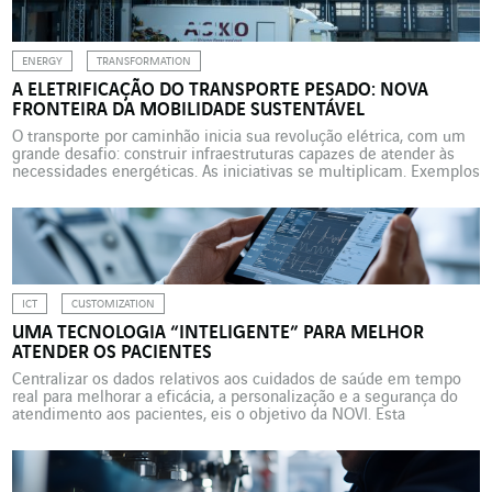
cálculo de carbono […]
ENERGY
TRANSFORMATION
A ELETRIFICAÇÃO DO TRANSPORTE PESADO: NOVA
FRONTEIRA DA MOBILIDADE SUSTENTÁVEL
O transporte por caminhão inicia sua revolução elétrica, com um
grande desafio: construir infraestruturas capazes de atender às
necessidades energéticas. As iniciativas se multiplicam. Exemplos
no Reino Unido e na Noruega. Enquanto o mundo caminha rumo a
um futuro de baixas emissões de carbono, a eletrificação do
transporte pesado – caminhões, ônibus, trens e navios […]
ICT
CUSTOMIZATION
UMA TECNOLOGIA “INTELIGENTE” PARA MELHOR
ATENDER OS PACIENTES
Centralizar os dados relativos aos cuidados de saúde em tempo
real para melhorar a eficácia, a personalização e a segurança do
atendimento aos pacientes, eis o objetivo da NOVI. Esta
plataforma “inteligente”, desenvolvida e implementada pela
Verkerk Healthcare, concilia o tratamento personalizado das
informações e o respeito pela privacidade. Diante dos crescentes
desafios no setor […]