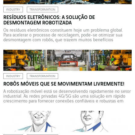
INDUSTRY
TRANSFORMATION
RESÍDUOS ELETRÔNICOS: A SOLUÇÃO DE
DESMONTAGEM ROBOTIZADA
Os resíduos eletrônicos constituem hoje um problema global.
Para acelerar o processo de reciclagem, pode-se otimizar sua
desmontagem com robôs, que trazem muitos benefícios
ecológicos, econômicos e sociais. Dada a urgência da transição
ecológica, é essencial o gerenciamento adequado dos resíduos de
equipamentos eletroeletrônicos (REEE), prejudiciais ao meio
ambiente e à saúde. É também uma […]
INDUSTRY
TRANSFORMATION
ROBÔS MÓVEIS QUE SE MOVIMENTAM LIVREMENTE!
A robotização móvel está se desenvolvendo rapidamente no setor
industrial. As redes privadas 4G/5G são uma solução em rápido
crescimento para fornecer conexões confiáveis e robustas em
instalações complexas. Exemplos com a Axians, desde o porto de
Roterdã até a sede francesa da Mercedes-Benz. O 5G industrial
privado aplicado à robótica oferece conectividade confiável e […]