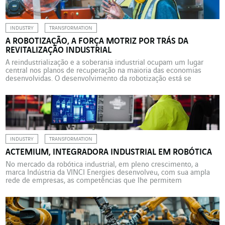
de processos […]
INDUSTRY
TRANSFORMATION
A ROBOTIZAÇÃO, A FORÇA MOTRIZ POR TRÁS DA
REVITALIZAÇÃO INDUSTRIAL
A reindustrialização e a soberania industrial ocupam um lugar
central nos planos de recuperação na maioria das economias
desenvolvidas. O desenvolvimento da robotização está se
impondo como uma poderosa força motriz por trás desse
movimento global. Em um contexto econômico sempre mais
competitivo, a produtividade e a agilidade continuam sendo
fatores fundamentais para o desenvolvimento […]
INDUSTRY
TRANSFORMATION
ACTEMIUM, INTEGRADORA INDUSTRIAL EM ROBÓTICA
No mercado da robótica industrial, em pleno crescimento, a
marca Indústria da VINCI Energies desenvolveu, com sua ampla
rede de empresas, as competências que lhe permitem
posicionar-se como um dos principais atores do setor, graças à
integração de todas as competências especializadas. Flexibilidade,
redução dos custos, aumento da produtividade, aprimoramento da
qualidade, trabalho menos árduo […]