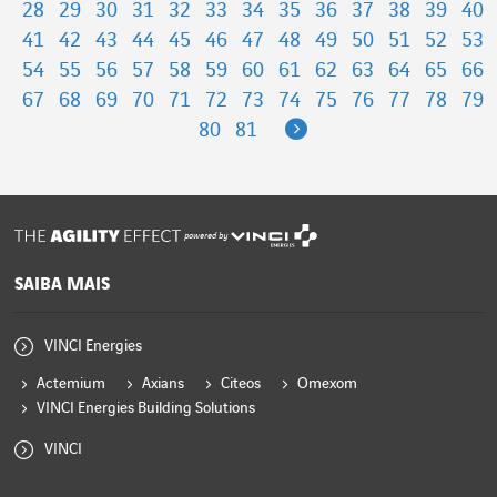
28
29
30
31
32
33
34
35
36
37
38
39
40
41
42
43
44
45
46
47
48
49
50
51
52
53
54
55
56
57
58
59
60
61
62
63
64
65
66
67
68
69
70
71
72
73
74
75
76
77
78
79
Next
80
81
powered by
SAIBA MAIS
VINCI Energies
Actemium
Axians
Citeos
Omexom
VINCI Energies Building Solutions
VINCI