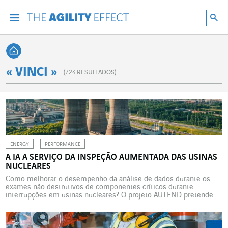
Vá diretamente para o conteúdo da página
Ir para a navegação principal
Ir para a pesquisa
Pes
Menu
Pesq
Voltar à página inicial
« VINCI »
(
724
RESULTADOS)
ENERGY
PERFORMANCE
A IA A SERVIÇO DA INSPEÇÃO AUMENTADA DAS USINAS
NUCLEARES
Como melhorar o desempenho da análise de dados durante os
exames não destrutivos de componentes críticos durante
interrupções em usinas nucleares? O projeto AUTEND pretende
responder integrando uma solução de IA. A Omexom NDT
Engineering & Services, uma subsidiária da VINCI Energies, é
especializada na concepção, na qualificação e na operação no local