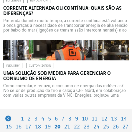
BUILDINGS
INNOVATION
CORRENTE ALTERNADA OU CONTÍNUA: QUAIS SÃO AS
DIFERENÇAS?
Preterida durante muito tempo, a corrente contínua está voltando
à onda graças à necessidade de transportar energia de alta tensão
por baixo do mar (ligações de transmissão intercontinentais) e ao
boo
INDUSTRY
CUSTOMIZATION
UMA SOLUÇÃO SOB MEDIDA PARA GERENCIAR O
CONSUMO DE ENERGIA
Como controlar, e reduzir, o consumo de energia das indústrias?
No setor de produção de frio e calor, a CEF Nord, em colaboração
com várias outras empresas da VINCI Energies, projetou uma
solução adaptável e com custo otimizado. Para apoiar a transição
energética de seus clientes e reduzir o consumo de seus
equipamentos utilitários (produção […]
Previous
1
2
3
4
5
6
7
8
9
10
11
12
13
14
15
16
17
18
19
20
21
22
23
24
25
26
27