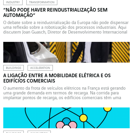
INDUSTRY
TRANSFORMATION
“NÃO PODE HAVER REINDUSTRIALIZAÇÃO SEM
AUTOMAÇÃO”
O debate sobre a reindustrialização da Europa não pode dispensar
uma reflexão sobre a robotização dos processos industriais. Aqui
discutem Joan Guasch, Diretor de Desenvolvimento Internacional
da Eurecat, o Centro Tecnológico da Catalunha (Espanha), e
Christophe Rousseau, Diretor da Actemium, a marca Indústria da
VINCI Energies. Atualmente, parece haver um consenso de que
não haverá […]
BUILDINGS
ACCELERATION
A LIGAÇÃO ENTRE A MOBILIDADE ELÉTRICA E OS
EDIFÍCIOS COMERCIAIS
O aumento da frota de veículos elétricos na França está gerando
uma grande demanda em termos de recarga. Na corrida para
implantar pontos de recarga, os edifícios comerciais têm uma
carta na manga para se imporem como elementos
imprescindíveis para o desenvolvimento da mobilidade elétrica.
Em 2035, cerca de 17 milhões de veículos elétricos andarão […]