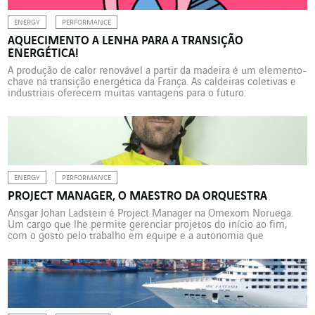
ENERGY
PERFORMANCE
AQUECIMENTO A LENHA PARA A TRANSIÇÃO
ENERGÉTICA!
A produção de calor renovável a partir da madeira é um elemento-
chave na transição energética da França. As caldeiras coletivas e
industriais oferecem muitas vantagens para o futuro.
ENERGY
PERFORMANCE
PROJECT MANAGER, O MAESTRO DA ORQUESTRA
Ansgar Johan Ladstein é Project Manager na Omexom Noruega.
Um cargo que lhe permite gerenciar projetos do início ao fim,
com o gosto pelo trabalho em equipe e a autonomia que
correspondem às suas aspirações. “O papel do Project Manager,
Gerente de Projetos, não é apenas essencial, é também
empolgante!” Ansgar Johan Ladstein ocupa esse […]