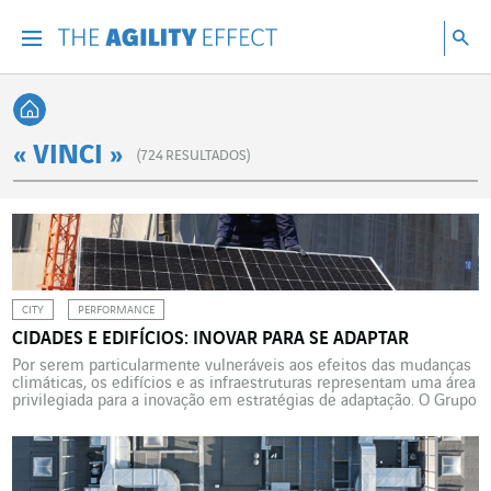
Vá diretamente para o conteúdo da página
Ir para a navegação principal
Ir para a pesquisa
Pes
Menu
Pesq
Voltar à página inicial
« VINCI »
(
724
RESULTADOS)
CITY
PERFORMANCE
CIDADES E EDIFÍCIOS: INOVAR PARA SE ADAPTAR
Por serem particularmente vulneráveis aos efeitos das mudanças
climáticas, os edifícios e as infraestruturas representam uma área
privilegiada para a inovação em estratégias de adaptação. O Grupo
VINCI desenvolveu ferramentas específicas para apoiar cidades e
edifícios rumo à resiliência climática. Mais 4 °C. Eis o que aguarda
um país como a França até 2100, segundo […]