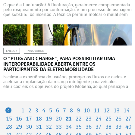
O que é a fluofuração? A fluofuração, geralmente complementada
pelo rosqueamento por conformação, é um processo de usinagem
que substitui os insertos. A técnica permite moldar o metal sem
corte, solda
ENERGY
INNOVATION
O “PLUG AND CHARGE”, PARA POSSIBILITAR UMA
INTEROPERABILIDADE ABERTA ENTRE OS
PARTICIPANTES DA ELETROMOBILIDADE
Facilitar a experiência do usuário, proteger os fluxos de dados e
acelerar a implantação da recarga inteligente para veículos
elétricos: eis os objetivos do projeto Mobena, ao qual participa a
VINCI Energies. No dia 7 de dezembro de 2023, foi realizado um
experimento único na França na área de descanso rodoviária
multimodal em Longvilliers (Yvelines), […]
Previous
1
2
3
4
5
6
7
8
9
10
11
12
13
14
15
16
17
18
19
20
21
22
23
24
25
26
27
28
29
30
31
32
33
34
35
36
37
38
39
40