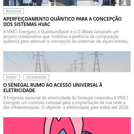
BUILDINGS
APERFEIÇOAMENTO QUÂNTICO PARA A CONCEPÇÃO
DOS SISTEMAS HVAC
A VINCI Energies, a QuantumBasel e a D-Wave lançaram um
projeto colaborativo que mobiliza a potência da computação
quântica para otimizar a concepção de sistemas de aquecimento,
ventilação e ar condicionado (HVAC) para edifícios complexos.
Para proporcionar um ambiente interno confortável e saudável
para os ocupantes de um edifício, um sistema HVAC
(aquecimento, ventilação e […]
ENERGY
ACCELERATION
O SENEGAL RUMO AO ACESSO UNIVERSAL À
ELETRICIDADE
A Empresa nacional de eletricidade do Senegal concedeu à VINCI
Energies um contrato colossal para a implantação de sua rede e
das infraestruturas. O objetivo: a eletricidade para todos até 2026.
Com uma taxa de eletrificação de quase 87%, o Senegal é um dos
países da África Subsaariana mais bem equipados em
infraestruturas de energia, […]