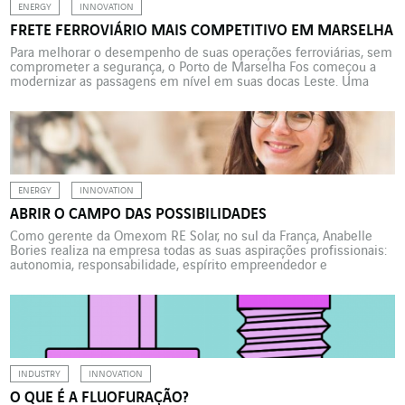
ENERGY
INNOVATION
FRETE FERROVIÁRIO MAIS COMPETITIVO EM MARSELHA
Para melhorar o desempenho de suas operações ferroviárias, sem
comprometer a segurança, o Porto de Marselha Fos começou a
modernizar as passagens em nível em suas docas Leste. Uma
obra realizada pela Axians. O Grande Porto Marítimo de Marselha
(GPMM) decidiu modernizar as passagens em nível em suas
docas Leste para melhorar o desempenho de […]
ENERGY
INNOVATION
ABRIR O CAMPO DAS POSSIBILIDADES
Como gerente da Omexom RE Solar, no sul da França, Anabelle
Bories realiza na empresa todas as suas aspirações profissionais:
autonomia, responsabilidade, espírito empreendedor e
solidariedade. “Ter uma visão global do que eu faço e não ser
apenas uma formiga no formigueiro”. Esse é o credo que orientou
a trajetória profissional de Anabelle Bories, como […]
INDUSTRY
INNOVATION
O QUE É A FLUOFURAÇÃO?