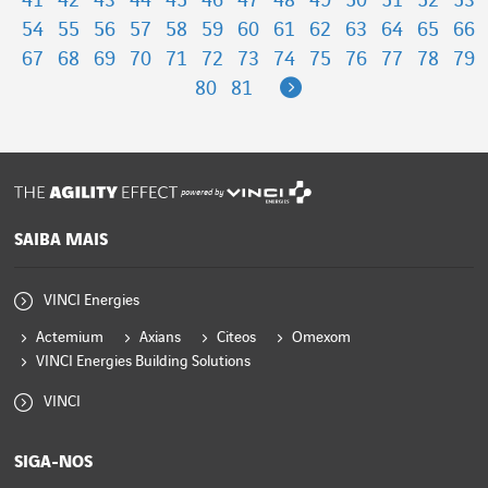
41
42
43
44
45
46
47
48
49
50
51
52
53
54
55
56
57
58
59
60
61
62
63
64
65
66
67
68
69
70
71
72
73
74
75
76
77
78
79
Next
80
81
powered by
SAIBA MAIS
VINCI Energies
Actemium
Axians
Citeos
Omexom
VINCI Energies Building Solutions
VINCI
SIGA-NOS