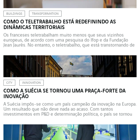
BUILDINGS
TRANSFORMATION
COMO O TELETRABALHO ESTÁ REDEFININDO AS
DINÂMICAS TERRITORIAIS
Os franceses teletrabalham muito menos que seus vizinhos
europeus, de acordo com uma pesquisa do Ifop e da Fundação
Jean Jaurès. No entanto, o teletrabalho, que está transtornando de
forma duradoura a organização das famílias e das empresas,
também poderia redefinir as dinâmicas territoriais. Imóveis
comerciais, mobilidades diárias, estratégias residenciais são
todos afetados por estas […]
CITY
INNOVATION
COMO A SUÉCIA SE TORNOU UMA PRAÇA-FORTE DA
INOVAÇÃO
A Suécia impôs-se como um país campeão da inovação na Europa.
Um resultado que não deve nada ao acaso. Com tantos
investimentos em P&D e determinação política, o país se tornou
uma terra aberta aos inovadores. Com posições particularmente
fortes na transição energética e na mobilidade elétrica. O que a
chave inglesa, o marcapasso (pacemaker), […]