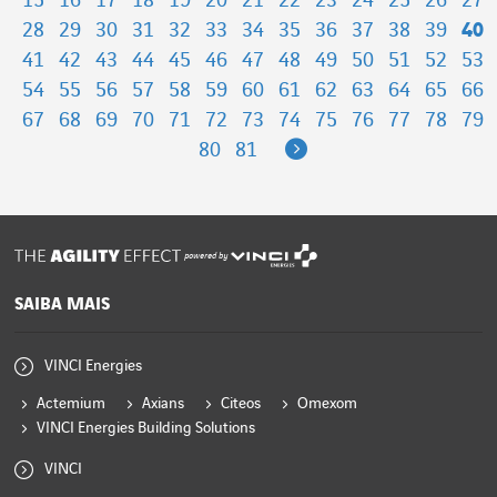
15
16
17
18
19
20
21
22
23
24
25
26
27
28
29
30
31
32
33
34
35
36
37
38
39
40
41
42
43
44
45
46
47
48
49
50
51
52
53
54
55
56
57
58
59
60
61
62
63
64
65
66
67
68
69
70
71
72
73
74
75
76
77
78
79
Next
80
81
powered by
SAIBA MAIS
VINCI Energies
Actemium
Axians
Citeos
Omexom
VINCI Energies Building Solutions
VINCI