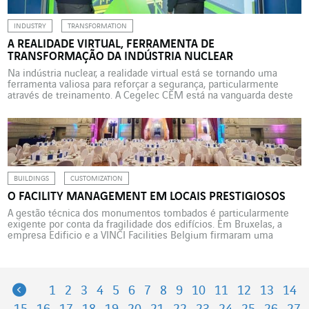
INDUSTRY
TRANSFORMATION
A REALIDADE VIRTUAL, FERRAMENTA DE
TRANSFORMAÇÃO DA INDÚSTRIA NUCLEAR
Na indústria nuclear, a realidade virtual está se tornando uma
ferramenta valiosa para reforçar a segurança, particularmente
através de treinamento. A Cegelec CEM está na vanguarda deste
campo. A transformação digital está revolucionando as práticas no
mundo industrial, anunciando uma Indústria 4.0 ultra conectada,
capaz de se adaptar a um grande número de mudanças ou […]
BUILDINGS
CUSTOMIZATION
O FACILITY MANAGEMENT EM LOCAIS PRESTIGIOSOS
A gestão técnica dos monumentos tombados é particularmente
exigente por conta da fragilidade dos edifícios. Em Bruxelas, a
empresa Edificio e a VINCI Facilities Belgium firmaram uma
parceria de dez anos. O Facility Management pode se aplicar aos
edifícios tombados? Em Bruxelas, a Edificio, guardiã dos bens
patrimoniais excepcionais, presta uma especial atenção à gestão
[…]
Previous
1
2
3
4
5
6
7
8
9
10
11
12
13
14