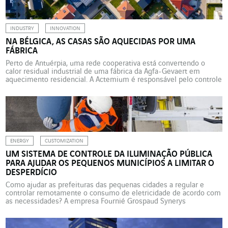
INDUSTRY
INNOVATION
NA BÉLGICA, AS CASAS SÃO AQUECIDAS POR UMA
FÁBRICA
Perto de Antuérpia, uma rede cooperativa está convertendo o
calor residual industrial de uma fábrica da Agfa-Gevaert em
aquecimento residencial. A Actemium é responsável pelo controle
geral deste projeto inovador de distribuição de calor na rede,
incluindo automação, visualização (remota), engenharia elétrica,
construção de painéis e comissionamento da instalação. E se a
energia das fábricas […]
ENERGY
CUSTOMIZATION
UM SISTEMA DE CONTROLE DA ILUMINAÇÃO PÚBLICA
PARA AJUDAR OS PEQUENOS MUNICÍPIOS A LIMITAR O
DESPERDÍCIO
Como ajudar as prefeituras das pequenas cidades a regular e
controlar remotamente o consumo de eletricidade de acordo com
as necessidades? A empresa Fournié Grospaud Synerys
desenvolveu uma solução ad hoc, aberta, escalável e barata. Na
França, a iluminação pública representa 41% do consumo de
eletricidade das autoridades locais, 16% de seu consumo total de