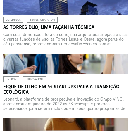
[…]
BUILDINGS
TRANSFORMATION
AS TORRES DUO, UMA FAÇANHA TÉCNICA
Com suas dimensões fora de série, sua arquitetura arrojada e suas
diversas funções de uso, as Torres Leste e Oeste, agora parte do
céu parisiense, representaram um desafio técnico para as
empresas da VINCI Energies contratadas para esta obra de
tamanho XXL. Um projeto emblemático. Assim se poderia
descrever o projeto imobiliário das torres DUO, […]
ENERGY
INNOVATION
FIQUE DE OLHO EM 44 STARTUPS PARA A TRANSIÇÃO
ECOLÓGICA
Leonard, a plataforma de prospectiva e inovação do Grupo VINCI,
apresentou em janeiro de 2022 as 44 startups e projetos
selecionados para serem incluídos em seus quatro programas de
aceleração em 2022: “Seed”, “Catalyst”, “Intrapreneurs” e “AI”.
Quais são os requisitos? Desenvolver soluções dedicadas à
transição ecológica, assim como à segurança e produtividade nos
setores […]