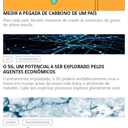
MEDIR A PEGADA DE CARBONO DE UM PAÍS
Para cada país, há três maneiras de medir as emissões de gases
de efeito estufa.
ICT
ACCELERATION
O 5G, UM POTENCIAL A SER EXPLORADO PELOS
AGENTES ECONÔMICOS
Corretamente implantado, o 5G poderá verdadeiramente virar a
mesa em muitas áreas da nossa vida diária e ambiente de
trabalho. Cabe aos espíritos pioneiros explorar plenamente este
potencial e dar vida a esta nova tecnologia. Com a implantação
das redes 5G, novos recordes vêm aí: uma velocidade de
transferência de dados de até 10 Gbit/s, […]
ENERGY
TRANSFORMATION