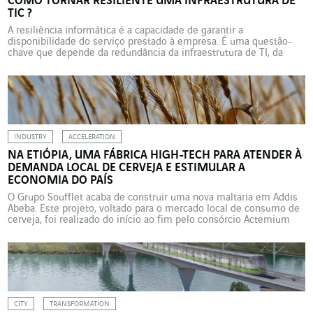
COMO TORNAR RESILIENTE UMA INFRAESTRUTURA DE
TIC ?
A resiliência informática é a capacidade de garantir a
disponibilidade do serviço prestado à empresa. É uma questão-
chave que depende da redundância da infraestrutura de TI, da
segurança e do armazenamento de dados. A resiliência, palavra
badalada, não é apenas uma moda, mas corresponde a uma
mudança de paradigma, que se aplica não só aos […]
INDUSTRY
ACCELERATION
NA ETIÓPIA, UMA FÁBRICA HIGH-TECH PARA ATENDER À
DEMANDA LOCAL DE CERVEJA E ESTIMULAR A
ECONOMIA DO PAÍS
O Grupo Soufflet acaba de construir uma nova maltaria em Addis
Abeba. Este projeto, voltado para o mercado local de consumo de
cerveja, foi realizado do início ao fim pelo consórcio Actemium
Maroc e Actemium Vitry Energie & Environnement, com o objetivo
de desenvolver o emprego local, respeitando as exigências
ambientais. Na África, a Etiópia […]
CITY
TRANSFORMATION