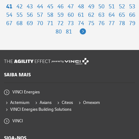
41
42
43
44
45
46
47
48
49
50
51
52
53
54
55
56
57
58
59
60
61
62
63
64
65
66
67
68
69
70
71
72
73
74
75
76
77
78
79
Next
80
81
powered by
SAIBA MAIS
VINCI Energies
Actemium
Axians
Citeos
Omexom
VINCI Energies Building Solutions
VINCI
SIGA-NOS