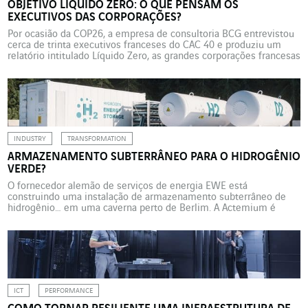
OBJETIVO LÍQUIDO ZERO: O QUE PENSAM OS
EXECUTIVOS DAS CORPORAÇÕES?
Por ocasião da COP26, a empresa de consultoria BCG entrevistou
cerca de trinta executivos franceses do CAC 40 e produziu um
relatório intitulado Líquido Zero, as grandes corporações francesas
em ordem de marcha. Hoje, 80% das corporações francesas estão
comprometidas com uma iniciativa baseada na ciência (SBTi),
Líquido Zero. Os dirigentes são unânimes: alcançar o […]
INDUSTRY
TRANSFORMATION
ARMAZENAMENTO SUBTERRÂNEO PARA O HIDROGÊNIO
VERDE?
O fornecedor alemão de serviços de energia EWE está
construindo uma instalação de armazenamento subterrâneo de
hidrogênio… em uma caverna perto de Berlim. A Actemium é
responsável por toda a tecnologia elétrica para esta instalação
pioneira. O fornecedor alemão de serviços de energia EWE está
atualmente construindo uma instalação de armazenamento
subterrâneo, precisamente em uma […]
ICT
PERFORMANCE