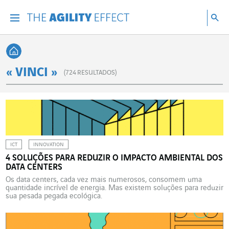
Vá diretamente para o conteúdo da página
Ir para a navegação principal
Ir para a pesquisa
Pes
Menu
Pesq
Voltar à página inicial
« VINCI »
(
724
RESULTADOS)
ICT
INNOVATION
4 SOLUÇÕES PARA REDUZIR O IMPACTO AMBIENTAL DOS
DATA CENTERS
Os data centers, cada vez mais numerosos, consomem uma
quantidade incrível de energia. Mas existem soluções para reduzir
sua pesada pegada ecológica.