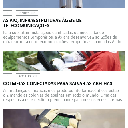
ICT
INNOVATION
AS AIO, INFRAESTRUTURAS ÁGEIS DE
TELECOMUNICAÇÕES
Para substituir instalações danificadas ou necessitando
equipamentos temporários, a Axians desenvolveu soluções de
infraestrutura de telecomunicações temporárias chamadas All In
One (AIO) que combinam instalação rápida, múltiplos usos e baixo
impacto ambiental. Incêndios, desastres naturais, avarias… os
desastres envolvendo infraestruturas de telecomunicações é que
não faltam. Para remediar estes casos, existem as torres
telescópicas rebocadas, […]
ICT
ACCELERATION
COLMEIAS CONECTADAS PARA SALVAR AS ABELHAS
As mudanças climáticas e os produtos fito farmacêuticos estão
dizimando as colônias de abelhas em todo o mundo. Uma das
respostas a este declínio preocupante para nossos ecossistemas
é uma colmeia “inteligente” sendo testada na Nova Caledônia por
Axians e a start-up Label Abeille. O desaparecimento das abelhas
é um fato identificado em todo o […]