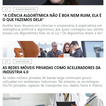
ICT
TRANSFORMATION
“A CIÊNCIA ALGORÍTMICA NÃO É BOA NEM RUIM, ELA É
O QUE FAZEMOS DELA”
Aurélie Jean, doutora em ciências e empresária, é especialista em
inteligência artificial e algoritmos, aos quais consagrou seu último
ensaio Les Algorithmes font-ils la Loi ? Os Algoritmos ditam a lei?
(Editions de l’Observatoire, outubro de 2021). Para ela, os dados e
a IA são um passo importante na transformação digital das
organizações. Por que […]
ICT
INNOVATION
AS REDES MÓVEIS PRIVADAS COMO ACELERADORES DA
INDÚSTRIA 4.0
As redes móveis privadas de banda larga continuam pouco
utilizadas em ambientes industriais. No entanto, as tecnologias
4G/5G privadas, capazes de transportar voz, dados, fotos e vídeos,
podem facilitar muito as operações nas instalações e nas fábricas
e torná-las mais seguras. A linha de montagem final do Airbus
A380 (cuja produção foi interrompida) na fábrica […]