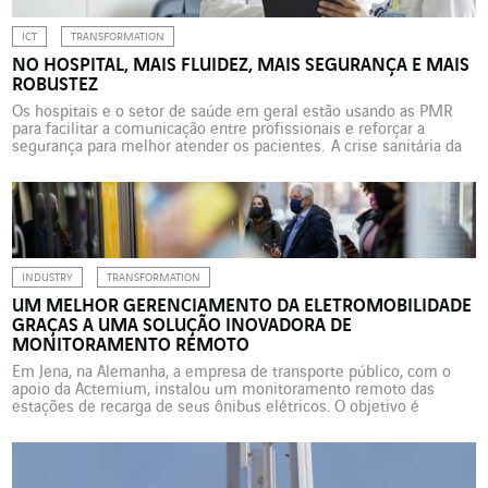
ICT
TRANSFORMATION
NO HOSPITAL, MAIS FLUIDEZ, MAIS SEGURANÇA E MAIS
ROBUSTEZ
Os hospitais e o setor de saúde em geral estão usando as PMR
para facilitar a comunicação entre profissionais e reforçar a
segurança para melhor atender os pacientes. A crise sanitária da
Covid-19 demonstrou a importância de um sistema de saúde
eficaz. Os ciberataques contra estabelecimentos de saúde na
França e na Europa evidenciaram as […]
INDUSTRY
TRANSFORMATION
UM MELHOR GERENCIAMENTO DA ELETROMOBILIDADE
GRAÇAS A UMA SOLUÇÃO INOVADORA DE
MONITORAMENTO REMOTO
Em Jena, na Alemanha, a empresa de transporte público, com o
apoio da Actemium, instalou um monitoramento remoto das
estações de recarga de seus ônibus elétricos. O objetivo é
detectar e resolver quaisquer problemas o mais rápido possível.
Há 120 anos que os bondes elétricos percorrem a grande cidade
industrial e universitária de Jena, no […]