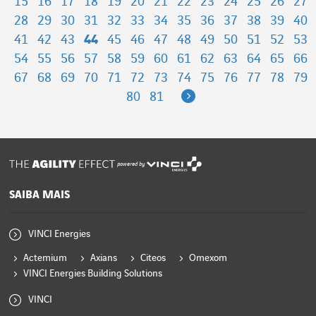
15
16
17
18
19
20
21
22
23
24
25
26
27
28
29
30
31
32
33
34
35
36
37
38
39
40
41
42
43
44
45
46
47
48
49
50
51
52
53
54
55
56
57
58
59
60
61
62
63
64
65
66
67
68
69
70
71
72
73
74
75
76
77
78
79
Next
80
81
powered by
SAIBA MAIS
VINCI Energies
Actemium
Axians
Citeos
Omexom
VINCI Energies Building Solutions
VINCI