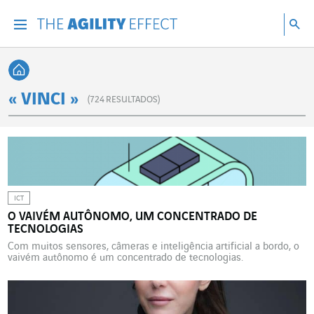
Vá diretamente para o conteúdo da página
Ir para a navegação principal
Ir para a pesquisa
Pes
Menu
Pesq
Voltar à página inicial
« VINCI »
(
724
RESULTADOS)
ICT
O VAIVÉM AUTÔNOMO, UM CONCENTRADO DE
TECNOLOGIAS
Com muitos sensores, câmeras e inteligência artificial a bordo, o
vaivém autônomo é um concentrado de tecnologias.