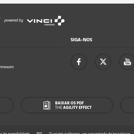
powered by
SIGA-NOS
Omexom
BAIXAR OS PDF
THE
AGILITY EFFECT
o de acessibilidade
RSS
O vaivém autônomo, um concentrado de tecnologias