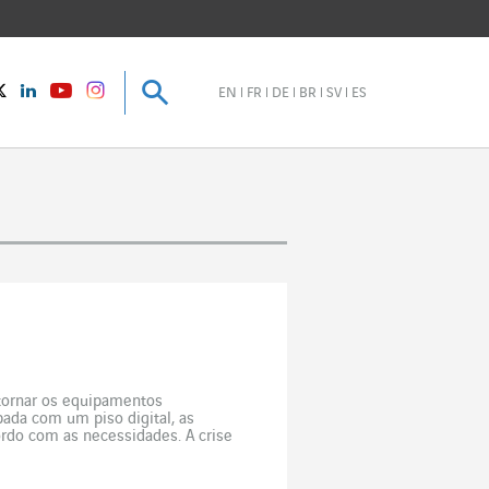
Pesquisar
Pesquisar
instagram
Twitter
LinkedIn
Youtube
EN
FR
DE
BR
SV
ES
 tornar os equipamentos
pada com um piso digital, as
rdo com as necessidades. A crise
a resiliência é alcançada […]