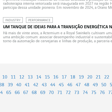
radioterapia interna vetorizada será inaugurada em 2027 na região
participa dessa unidade pioneira. Em novembro de 2024, a Orano Me
especializada no desenvolvimento de terapias direcionadas em onco
Bessines-sur-Gartempe (Haute-Vienne), […]
INDUSTRY
PERFORMANCE
UM TANQUE DE IDEIAS PARA A TRANSIÇÃO ENERGÉTICA N
Há mais de vinte anos, a Actemium e a Royal Swinkels cultivam uma
uma ambição comum: associar desempenho industrial e sustentabil
torno da automação de cervejarias e linhas de produção, a parceria
Indústria da VINCI Energies, e a Royal Swinkels assumiu uma nova [
10
11
12
13
14
15
16
17
18
19
20
21
22
38
39
40
41
42
43
44
45
46
47
48
49
50
64
65
66
67
68
69
70
71
72
73
74
75
76
7