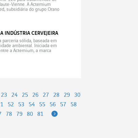
 Haute-Vienne. A Actemium
d, subsidiária do grupo Orano
logia, iniciou a construção em
A INDÚSTRIA CERVEJEIRA
 parceria sólida, baseada em
idade ambiental. Iniciada em
 entre a Actemium, a marca
…]
23
24
25
26
27
28
29
30
51
52
53
54
55
56
57
58
Next
7
78
79
80
81