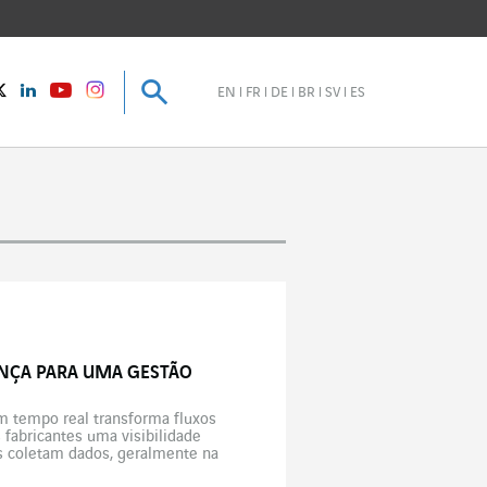
Pesquisar
Pesquisar
instagram
Twitter
LinkedIn
Youtube
EN
FR
DE
BR
SV
ES
ANÇA PARA UMA GESTÃO
em tempo real transforma fluxos
 fabricantes uma visibilidade
s coletam dados, geralmente na
es vários […]