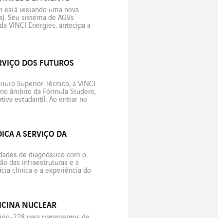
in está testando uma nova
ia). Seu sistema de AGVs
da VINCI Energies, antecipa a
 no Piemonte […]
RVIÇO DOS FUTUROS
tituto Superior Técnico, a VINCI
 no âmbito da Fórmula Student,
va estudantil. Ao entrar no
ICA A SERVIÇO DA
dades de diagnóstico com o
ão das infraestruturas e a
ia clínica e a experiência do
ICINA NUCLEAR
ório-228 para tratamentos de