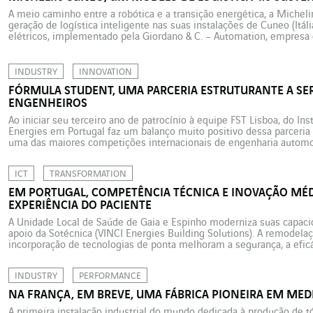
A meio caminho entre a robótica e a transição energética, a Michel
geração de logística inteligente nas suas instalações de Cuneo (Itál
elétricos, implementado pela Giordano & C. – Automation, empresa 
fábrica conectada, eficiente e descarbonizada do futuro. Em Cuneo,
INDUSTRY
INNOVATION
FÓRMULA STUDENT, UMA PARCERIA ESTRUTURANTE A SE
ENGENHEIROS
Ao iniciar seu terceiro ano de patrocínio à equipe FST Lisboa, do Ins
Energies em Portugal faz um balanço muito positivo dessa parceria
uma das maiores competições internacionais de engenharia automoti
terceiro ano de apoio à equipe FST Lisboa, do Instituto Superior […]
ICT
TRANSFORMATION
EM PORTUGAL, COMPETÊNCIA TÉCNICA E INOVAÇÃO MÉD
EXPERIÊNCIA DO PACIENTE
A Unidade Local de Saúde de Gaia e Espinho moderniza suas capaci
apoio da Sotécnica (VINCI Energies Building Solutions). A remodelaç
incorporação de tecnologias de ponta melhoram a segurança, a eficác
paciente. Em Portugal, a Unidade Local de Saúde de Gaia e […]
INDUSTRY
PERFORMANCE
NA FRANÇA, EM BREVE, UMA FÁBRICA PIONEIRA EM MED
A primeira instalação industrial do mundo dedicada à produção de t