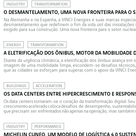
INDUSTRY
TRANSFORMATION
O DESMANTELAMENTO, UMA NOVA FRONTEIRA PARA O S
Na Alemanha e na Espanha, a VINCI Energies e suas marcas especi
desmantelamento que redefinem o fim da vida útil das instalações
exigido para sua construção. Uma nova fronteira para o setor nuclear
Quando se fala do setor nuclear, costuma-se falar sobretudo […]
ENERGY
TRANSFORMATION
A ELETRIFICAÇÃO DOS ÔNIBUS, MOTOR DA MOBILIDADE
Diante da urgência climática, a eletrificação dos ônibus avança em 
imagem de uma mobilidade limpa, escondem-se desafios técnicos, o
que as cidades se esforçam para superar, com o apoio da VINCI En
em Brisbane (Austrália), Roanne (França) e Wiesbaden (Alemanha). A e
BUILDINGS
ACCELERATION
OS DATA CENTERS ENTRE HIPERCRESCIMENTO E RESPON
Os data centers tornaram-se o coração da transformação digital. Seu
crescimento acelerado coloca desafios de desempenho, sustentabili
que precisam ser enfrentados não apenas na operação, mas também n
“edifícios” singulares. A explosão do volume de dados, o avanço d
Internet das Coisas e, mais recentemente, da inteligência artificial 
de soberania digital ampliaram de forma significativa a demanda por 
INDUSTRY
PERFORMANCE
centro desse movimento estão os data centers, […]
MICHELIN CUNEO, UM MODELO DE LOGÍSTICA 4.0 SUSTEN