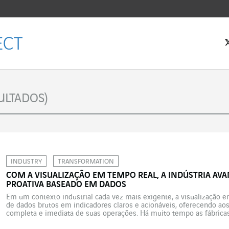
 inicial
ULTADOS)
INDUSTRY
TRANSFORMATION
COM A VISUALIZAÇÃO EM TEMPO REAL, A INDÚSTRIA AV
PROATIVA BASEADO EM DADOS
Em um contexto industrial cada vez mais exigente, a visualização 
de dados brutos em indicadores claros e acionáveis, oferecendo aos
completa e imediata de suas operações. Há muito tempo as fábrica
forma de relatórios estáticos, produzidos com várias horas — às vez