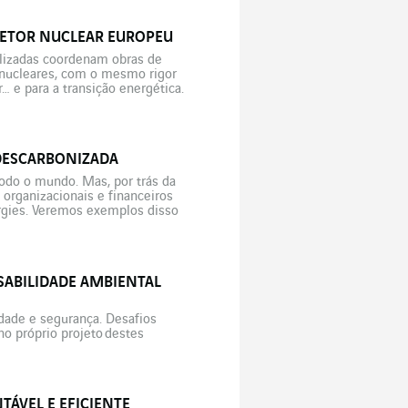
ETOR NUCLEAR EUROPEU
alizadas coordenam obras de
 nucleares, com o mesmo rigor
… e para a transição energética.
 DESCARBONIZADA
todo o mundo. Mas, por trás da
rganizacionais e financeiros
ergies. Veremos exemplos disso
letrificação do […]
SABILIDADE AMBIENTAL
dade e segurança. Desafios
o próprio projeto destes
a computação em nuvem, da
e das exigências
infraestruturas tecnológicas. No
TÁVEL E EFICIENTE