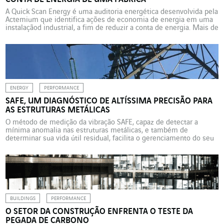
A Quick Scan Energy é uma auditoria energética desenvolvida pela
Actemium que identifica ações de economia de energia em uma
instalaçãod industrial, a fim de reduzir a conta de energia. Mais de
um terço (36%) do consumo de combustível na indústria francesa,
ou seja, 109,5 TWh, é desperdiçado todos os anos. Estes números,
citados em […]
ENERGY
PERFORMANCE
SAFE, UM DIAGNÓSTICO DE ALTÍSSIMA PRECISÃO PARA
AS ESTRUTURAS METÁLICAS
O método de medição da vibração SAFE, capaz de detectar a
mínima anomalia nas estruturas metálicas, e também de
determinar sua vida útil residual, facilita o gerenciamento do seu
parque de torres pela Omexom. A estação de esqui do Val d’Allos,
situada no coração da região do Mercantour (Alpes-de-Haute-
Provence), costumava trocar a torre estruturante de […]
BUILDINGS
PERFORMANCE
O SETOR DA CONSTRUÇÃO ENFRENTA O TESTE DA
PEGADA DE CARBONO