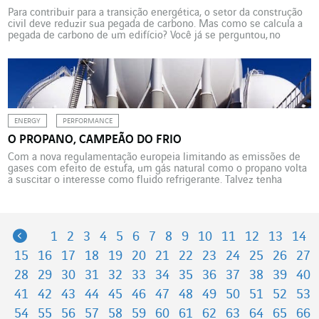
Para contribuir para a transição energética, o setor da construção
civil deve reduzir sua pegada de carbono. Mas como se calcula a
pegada de carbono de um edifício? Você já se perguntou, no
conforto do seu escritório, se o edifício que você ocupa
está corretamente isolado, com que materiais foi construído, de
onde foram trazidos, em que tipo de terreno, natural ou agrícola, foi
instalado, que quantidade […]
ENERGY
PERFORMANCE
O PROPANO, CAMPEÃO DO FRIO
Com a nova regulamentação europeia limitando as emissões de
gases com efeito de estufa, um gás natural como o propano volta
a suscitar o interesse como fluido refrigerante. Talvez tenha
chegado a hora da revanche do propano, esnobado durante muito
tempo. Este gás está recuperando um lugar de destaque no palco
energético, em particular para […]
Previous
1
2
3
4
5
6
7
8
9
10
11
12
13
14
15
16
17
18
19
20
21
22
23
24
25
26
27
28
29
30
31
32
33
34
35
36
37
38
39
40
41
42
43
44
45
46
47
48
49
50
51
52
53
54
55
56
57
58
59
60
61
62
63
64
65
66