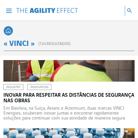
Vá diretamente para o conteúdo da página
Ir para a navegação principal
Ir para a pesquisa
Pes
Menu
Pesq
Voltar à página inicial
« VINCI »
(
724
RESULTADOS)
INDUSTRY
INNOVATION
INOVAR PARA RESPEITAR AS DISTÂNCIAS DE SEGURANÇA
NAS OBRAS
Em Basileia, na Suíça, Axians e Actemium, duas marcas VINCI
Energies, souberam inovar juntas e encontrar rapidamente
soluções para continuar com sua atividade de maneira segura
apesar da Covid-19. Situada em Arlesheim, nos arredores de
Basileia, em uma área de cerca de 100.000 m2, uptownBasel é a
maior obra de construção no noroeste da Suíça. Uma […]