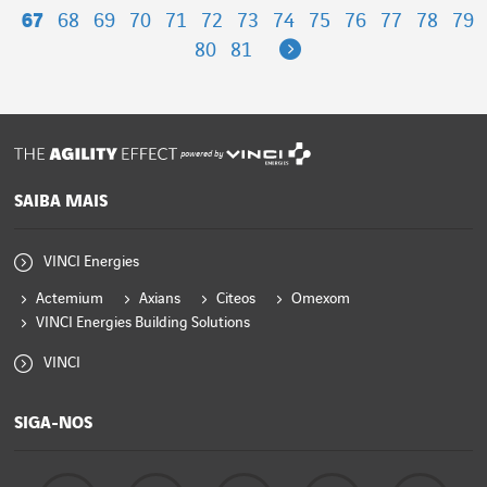
67
68
69
70
71
72
73
74
75
76
77
78
79
Next
80
81
powered by
SAIBA MAIS
VINCI Energies
Actemium
Axians
Citeos
Omexom
VINCI Energies Building Solutions
VINCI
SIGA-NOS