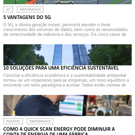
ICT
PERFORMANCE
5 VANTAGENS DO 5G
O 5G, a última geração móvel, permitirá atender o forte
crescimento dos volumes de dados, bem como as necessidades
de conectividade da indústria e dos serviços. Eis cinco casos de
uso em transportes, medicina, robótica, energia e construção civil.
10 SOLUÇÕES PARA UMA EFICIÊNCIA SUSTENTÁVEL
Conciliar a eficiência econômica e a sustentabilidade ambiental
tornou-se um imperativo para as empresas, um novo equilíbrio a
encontrar, um novo paradigma a acionar. Todos estão cientes de
que é necessário adotar um novo software. Alcançar a eficiência
sustentável através da agilidade, eis a orientação que forma a
base do modelo da VINCI Energies.
INDUSTRY
PERFORMANCE
COMO A QUICK SCAN ENERGY PODE DIMINUIR A
CONTA DE ENERGIA DE UMA FÁBRICA