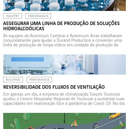
INDUSTRY
PERFORMANCE
ASSEGURAR UMA LINHA DE PRODUÇÃO DE SOLUÇÕES
HIDROALCOÓLICAS
As equipes da Actemium Cambrai e Actemium Arras trabalharam
conjuntamente para ajudar a Durand Production a converter uma
linha de produção de limpa vidros em unidade de produção de
soluções hidroalcoólicas. Em março de 2020, quando a diretoria
da fábrica Durand Production (Grupo CIPELIA) de Harnes, na região
Pas-de-Calais, é informada de uma licitação do […]
BUILDINGS
PERFORMANCE
REVERSIBILIDADE DOS FLUXOS DE VENTILAÇÃO
Em apenas um dia, a empresa de climatização Tunzini Toulouse
ajudou o Centro Hospitalar Regional de Toulouse a aumentar suas
capacidades em reanimação face à pandemia de Covid-19. No dia
24 de março de 2020, Xavier Bérut, diretor da Tunzini Toulouse
(VINCI Energies), recebeu em casa uma chamada da gerente de
projeto do CHU Toulouse […]