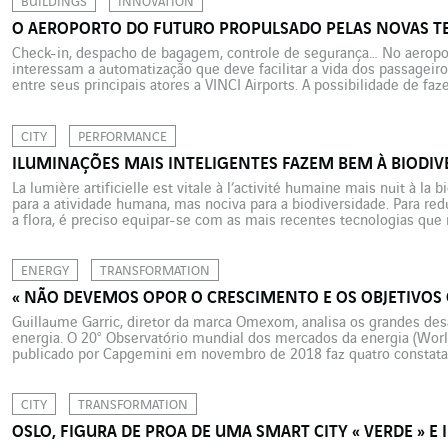
BUILDINGS
INNOVATION
O AEROPORTO DO FUTURO PROPULSADO PELAS NOVAS T
Check-in, despacho de bagagem, controle de segurança… No aeroport
interessam a automatização que deve facilitar a vida dos passagei
entre seus principais atores a VINCI Airports. A possibilidade de faz
e baixar a passagem no celular permitiu ao passageiro […]
CITY
PERFORMANCE
ILUMINAÇÕES MAIS INTELIGENTES FAZEM BEM À BIODIV
La lumière artificielle est vitale à l’activité humaine mais nuit à la bio
para a atividade humana, mas nociva para a biodiversidade. Para red
a flora, é preciso equipar-se com as mais recentes tecnologias qu
consoante as necessidades e permitem […]
ENERGY
TRANSFORMATION
« NÃO DEVEMOS OPOR O CRESCIMENTO E OS OBJETIVOS 
Guillaume Garric, diretor da marca Omexom, analisa os grandes de
energia. O 20° Observatório mundial dos mercados da energia (Wor
publicado por Capgemini em novembro de 2018 faz quatro constat
crescente nas empresas do setor elétrico na Europa; o cresciment
CITY
TRANSFORMATION
OSLO, FIGURA DE PROA DE UMA SMART CITY « VERDE » E 