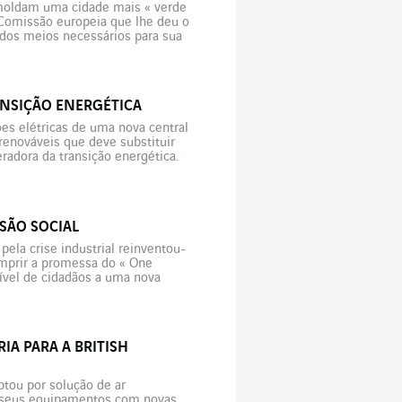
 moldam uma cidade mais « verde
 Comissão europeia que lhe deu o
 dos meios necessários para sua
ANSIÇÃO ENERGÉTICA
es elétricas de uma nova central
renováveis que deve substituir
radora da transição energética.
rias […]
USÃO SOCIAL
pela crise industrial reinventou-
mprir a promessa do « One
ível de cidadãos a uma nova
IA PARA A BRITISH
optou por solução de ar
a seus equipamentos com novas