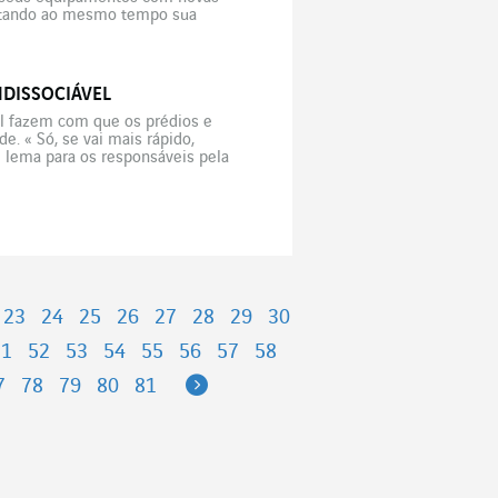
entando ao mesmo tempo sua
NDISSOCIÁVEL
al fazem com que os prédios e
. « Só, se vai mais rápido,
de lema para os responsáveis pela
23
24
25
26
27
28
29
30
51
52
53
54
55
56
57
58
Next
7
78
79
80
81