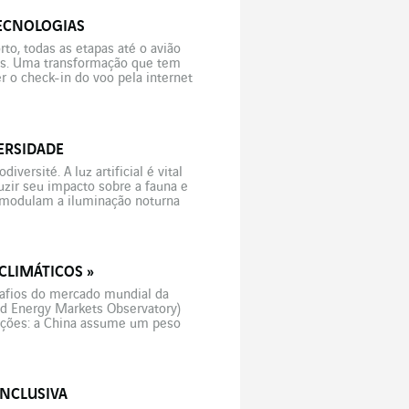
ECNOLOGIAS
o, todas as etapas até o avião
ros. Uma transformação que tem
er o check-in do voo pela internet
ERSIDADE
diversité. A luz artificial é vital
uzir seu impacto sobre a fauna e
e modulam a iluminação noturna
CLIMÁTICOS »
safios do mercado mundial da
ld Energy Markets Observatory)
ações: a China assume um peso
o econômico põe em […]
INCLUSIVA