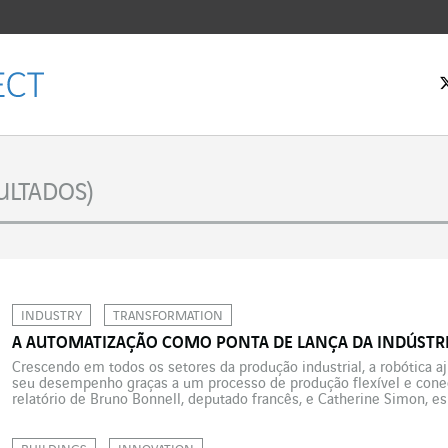
 inicial
ULTADOS)
INDUSTRY
TRANSFORMATION
A AUTOMATIZAÇÃO COMO PONTA DE LANÇA DA INDÚSTR
Crescendo em todos os setores da produção industrial, a robótica 
seu desempenho graças a um processo de produção flexível e cone
relatório de Bruno Bonnell, deputado francês, e Catherine Simon, es
situação da robótica na França apresentava um quadro […]