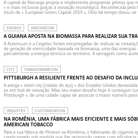
A capital da Noruega projeta e implementa programas pilotos que
» e mais inclusiva graças à inovação tecnológica. Reconhecida pela
título de « European Green Capital 2019 », Oslo há tempo dotou-se
realizar suas ambições ambientais. A capital […]
ENERGY
INNOVATION
A GUIANA APOSTA NA BIOMASSA PARA REALIZAR SUA TR
A Actemium e a Cegelec foram encarregadas de realizar as instalaçõ
de geração de eletricidade baseada na biomassa, uma das energias 
parcialmente a energia térmica no território. A serragem como acele
Isto se passa em Cacao, uma aldeia da Guiana. Proveniente das serra
CITY
TRANSFORMATION
PITTSBURGH A RESILIENTE FRENTE AO DESAFIO DA INCL
A antiga « steel city (cidade do aço) » dos Estados Unidos devastada 
se em hub de inovação. Mas seu maior desafio hoje é conseguir cu
Pittsburgh », de uma cidade capaz de associar o maior número poss
dinâmica de crescimento. Pittsburgh […]
INDUSTRY
CUSTOMIZATION
NA ROMÊNIA, UMA FÁBRICA MAIS EFICIENTE E MAIS SÓBR
AMERICAN TOBACCO
Para a sua fábrica de Ploiesti na Romênia, o fabricante de cigarros 
condicionado sob medida que lhe permitirão operar com eficiênci