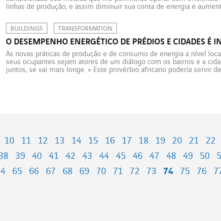
linhas de produção, e assim diminuir sua conta de energia e aum
competitividade. A inovação é vital para a indústria do […]
BUILDINGS
TRANSFORMATION
O DESEMPENHO ENERGÉTICO DE PRÉDIOS E CIDADES É I
As novas práticas de produção e de consumo de energia a nível loc
seus ocupantes sejam atores de um diálogo com os bairros e a cidade
juntos, se vai mais longe. » Este provérbio africano poderia servir 
[…]
10
11
12
13
14
15
16
17
18
19
20
21
22
38
39
40
41
42
43
44
45
46
47
48
49
50
64
65
66
67
68
69
70
71
72
73
74
75
76
7