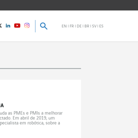
Pesquisar
Pesquisar
instagram
Twitter
LinkedIn
Youtube
EN
FR
DE
BR
SV
ES
IA
ajuda as PMEs e PMIs a melhorar
ctado. Em abril de 2019, um
pecialista em robótica, sobre a