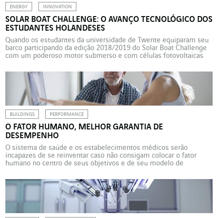
ENERGY
INNOVATION
SOLAR BOAT CHALLENGE: O AVANÇO TECNOLÓGICO DOS
ESTUDANTES HOLANDESES
Quando os estudantes da universidade de Twente equiparam seu
barco participando da edição 2018/2019 do Solar Boat Challenge
com um poderoso motor submerso e com células fotovoltaicas
de última geração, realizaram um enorme avanço no domínio da
mobilidade elétrica. Uma aventura que foi apoiada pela Omexom.
Todos os anos, uma nova equipe da universidade de […]
BUILDINGS
PERFORMANCE
O FATOR HUMANO, MELHOR GARANTIA DE
DESEMPENHO
O sistema de saúde e os estabelecimentos médicos serão
incapazes de se reinventar caso não consigam colocar o fator
humano no centro de seus objetivos e de seu modelo de
funcionamento. Qualquer que seja a configuração dos hospitais do
futuro, e mesmo que esses integrem os objetivos fixados pelos
poderes públicos em matéria de desenvolvimento […]