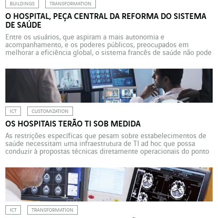
BUILDINGS
TRANSFORMATION
O HOSPITAL, PEÇA CENTRAL DA REFORMA DO SISTEMA
DE SAÚDE
Entre os usuários, que aspiram a mais autonomia e
acompanhamento, e os poderes públicos, preocupados em
melhorar a eficiência global, o sistema francês de saúde não pode
mais evitar uma reforma de sua organização. De onde o lugar, a
configuração e o papel do hospital, que deverão evoluir de
maneira significativa. Há um amplo consenso […]
ICT
CUSTOMIZATION
OS HOSPITAIS TERÃO TI SOB MEDIDA
As restrições específicas que pesam sobre estabelecimentos de
saúde necessitam uma infraestrutura de TI ad hoc que possa
conduzir à propostas técnicas diretamente operacionais do ponto
de vista médico. Hospitais, clínicas, casas de repouso e
estabelecimentos de saúde obedecem regras específicas muito
rígidas, especialmente em termos de continuidade do serviço e
de respeito à vida […]
ICT
TRANSFORMATION