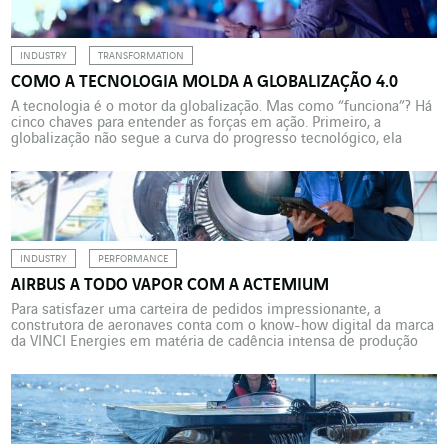
se multiplicam […]
INDUSTRY
TRANSFORMATION
COMO A TECNOLOGIA MOLDA A GLOBALIZAÇÃO 4.0
A tecnologia é o motor da globalização. Mas como “funciona”? Há
cinco chaves para entender as forças em ação. Primeiro, a
globalização não segue a curva do progresso tecnológico, ela
avança por saltos. Segundo, os sistemas mundiais e as normas
são mais determinantes que as tecnologias propriamente ditas.
Somente quando uma tecnologia se torna um […]
INDUSTRY
PERFORMANCE
AIRBUS A TODO VAPOR COM A ACTEMIUM
Para satisfazer uma carteira de pedidos impressionante, a
construtora de aeronaves conta com o know-how digital da marca
da VINCI Energies em matéria de cadência intensa de produção
Para atender o altíssimo número de pedidos na carteira do A320, o
seu campeão de vendas, a Airbus deve incrementar
significativamente a sua produção para produzir 70 […]