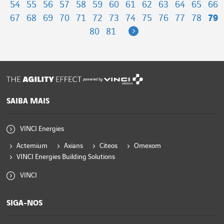
54
55
56
57
58
59
60
61
62
63
64
65
66
67
68
69
70
71
72
73
74
75
76
77
78
79
Next
80
81
powered by
SAIBA MAIS
VINCI Energies
Actemium
Axians
Citeos
Omexom
VINCI Energies Building Solutions
VINCI
SIGA-NOS