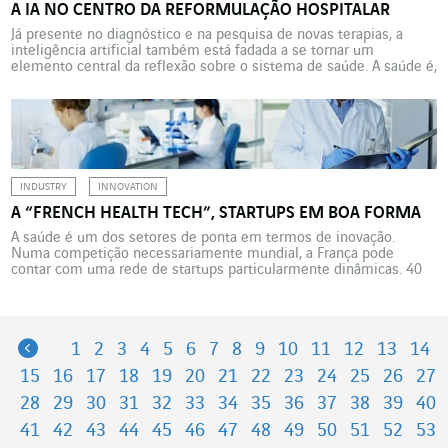
A IA NO CENTRO DA REFORMULAÇÃO HOSPITALAR
Já presente no diagnóstico e na pesquisa de novas terapias, a
inteligência artificial também está fadada a se tornar um
elemento central da reflexão sobre o sistema de saúde. A saúde é,
sem dúvida, o setor no qual a inteligência artificial suscita as
maiores esperanças, mas também os mais fortes temores. A
publicação, em março […]
INDUSTRY
INNOVATION
A “FRENCH HEALTH TECH”, STARTUPS EM BOA FORMA
A saúde é um dos setores de ponta em termos de inovação.
Numa competição necessariamente mundial, a França pode
contar com uma rede de startups particularmente dinâmicas. 40
bilhões de euros de faturamento anual e 130 000 empregos
criados até 2030. Este é o potencial econômico das indústrias do
setor health tech, ou e-saúde, na […]
Previous
1
2
3
4
5
6
7
8
9
10
11
12
13
14
15
16
17
18
19
20
21
22
23
24
25
26
27
28
29
30
31
32
33
34
35
36
37
38
39
40
41
42
43
44
45
46
47
48
49
50
51
52
53