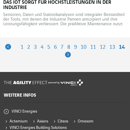
DAS IOT SORGT FÜR HÖCHSTLEISTUNGEN IN DER
INDUSTRIE
Sensoren, Daten und Statistikanalysen sind integraler Bestandteil
der Tools, mit denen die Industrie Pannen antizipiert und ihre
Leistungsfähigkeit verbessert. Die prädiktive Maintenance nutzt
die Daten von Sensoren in den Produktionslinien, um in Echtzeit
und kontinuierlich die Nutzungsbedingungen der einzelnen Teile
zu erfassen. Der Vorteil: Pannen werden vermieden und Teile
ausgetauscht, bevor sie kaputtgehen. Mit dem IoT […]
Previous
1
2
3
4
5
6
7
8
9
10
11
12
13
14
Next
powered by
WEITERE INFOS
VINCI Energies
Actemium
Axians
Citeos
Omexom
VINCI Energies Building Solutions