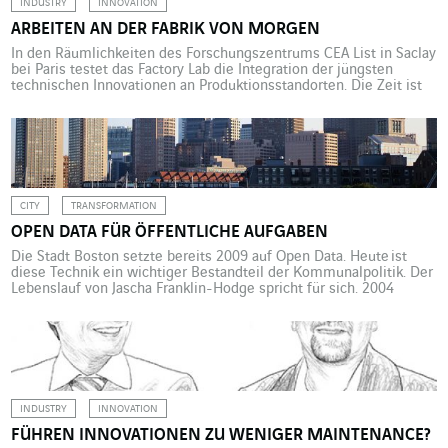
INDUSTRY
INNOVATION
ARBEITEN AN DER FABRIK VON MORGEN
In den Räumlichkeiten des Forschungszentrums CEA List in Saclay
bei Paris testet das Factory Lab die Integration der jüngsten
technischen Innovationen an Produktionsstandorten. Die Zeit ist
reif für „Cobots“, kollaborative Roboter, die den Menschen durch
die Automatisierung eines Teils seiner Aufgaben entlasten.
Science-Fiction? Nein. Im Factory Lab, in den Räumlichkeiten des
Labors für System- und […]
CITY
TRANSFORMATION
OPEN DATA FÜR ÖFFENTLICHE AUFGABEN
Die Stadt Boston setzte bereits 2009 auf Open Data. Heute ist
diese Technik ein wichtiger Bestandteil der Kommunalpolitik. Der
Lebenslauf von Jascha Franklin-Hodge spricht für sich. 2004
Mitbegründer der Agentur für digitale Strategie, Blue State Digital
(BSD), welche die Internet-Kampagnen von Barack Obama 2008
und 2012 steuerte, Berater der Nichtregierungsorganisation Code
for America, Abschluss am MIT, […]
INDUSTRY
INNOVATION
FÜHREN INNOVATIONEN ZU WENIGER MAINTENANCE?