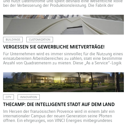
und nutzt Datenströme und spielt deshalb eine wesentliche Rolle
bei der Verbesserung der Produktionsleistung. Die Fabrik der
Zukunft ist hochvernetzt und produziert enorme Datenmengen.
Deshalb kommt es ganz wesentlich auf ein Tool an: das MES
(Manufacturing Execution System). Dieses erfasst in Echtzeit alle
Produktionsdaten. Sie werden analysiert um […]
BUILDINGS
CUSTOMIZATION
VERGESSEN SIE GEWERBLICHE MIETVERTRÄGE!
Für Unternehmen wird es immer sinnvoller, für die Nutzung eines
einsatzbereiten Arbeitsbereiches zu zahlen, statt eine bestimmte
Anzahl von Quadratmetern zu mieten. Diese „As a Service“-Logik
muss schon beim Entwurf neuer Gebäude berücksichtigt werden.
Die „Uberisierung“ der Wirtschaft zwingt Unternehmen dazu, ihre
eigene Digitalisierung voranzutreiben. Das gilt nicht nur für die
Modernisierung ihrer IT oder die Integration […]
CITY
INNOVATION
THECAMP: DIE INTELLIGENTE STADT AUF DEM LAND
Im Herzen der französischen Provence wird in einem Jahr ein
internationaler Campus der neuen Generation seine Pforten
öffnen. Ein ehrgeiziges, von VINCI Energies mitbegründetes
Projekt, das sich mit den Herausforderungen der Smart City