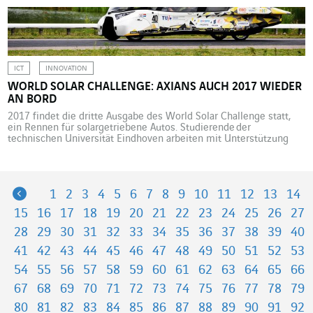
beschäftigt. Es gibt bereits die Singularity University im Silicon
Valley, wo man sich mit der Zukunft der Menschheit befasst, und
das Center […]
ICT
INNOVATION
WORLD SOLAR CHALLENGE: AXIANS AUCH 2017 WIEDER
AN BORD
2017 findet die dritte Ausgabe des World Solar Challenge statt,
ein Rennen für solargetriebene Autos. Studierende der
technischen Universität Eindhoven arbeiten mit Unterstützung
von Axians Niederlande an einem neuen Automodell. Das Solar
Team Eindhoven hat die ersten beiden Ausgaben des World Solar
Challenge in den Jahren 2013 und 2015 gewonnen und möchte
auch im Oktober 2017 […]
Previous
1
2
3
4
5
6
7
8
9
10
11
12
13
14
15
16
17
18
19
20
21
22
23
24
25
26
27
28
29
30
31
32
33
34
35
36
37
38
39
40
41
42
43
44
45
46
47
48
49
50
51
52
53
54
55
56
57
58
59
60
61
62
63
64
65
66
67
68
69
70
71
72
73
74
75
76
77
78
79
80
81
82
83
84
85
86
87
88
89
90
91
92