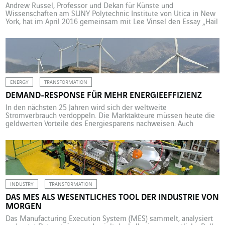
Andrew Russel, Professor und Dekan für Künste und
Wissenschaften am SUNY Polytechnic Institute von Utica in New
York, hat im April 2016 gemeinsam mit Lee Vinsel den Essay „Hail
the Maintainers“ veröffentlicht. Darin unterstreicht er die
Notwendigkeit, eine Wende von der Innovation hin zur
Maintenance zu vollziehen. Im Gespräch mit Dr. Reinhard
Schlemmer, stellvertretendes Vorstandsmitglied von VINCI […]
ENERGY
TRANSFORMATION
DEMAND-RESPONSE FÜR MEHR ENERGIEEFFIZIENZ
In den nächsten 25 Jahren wird sich der weltweite
Stromverbrauch verdoppeln. Die Marktakteure müssen heute die
geldwerten Vorteile des Energiesparens nachweisen. Auch
Stromnetze werden immer intelligenter und können flexibel und
aktiv gemanagt werden, um Produktion und Verbrauch im
Gleichgewicht zu halten. Das hat seinen Grund: „Unabhängig vom
eingesetzten Primärenergieträger wird sich der weltweite
Stromverbrauch in […]
INDUSTRY
TRANSFORMATION
DAS MES ALS WESENTLICHES TOOL DER INDUSTRIE VON
MORGEN
Das Manufacturing Execution System (MES) sammelt, analysiert