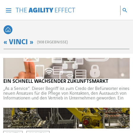
Gehen Sie direkt zum Inhalt der Seite
Gehen Sie zur Hauptnavigation
Gehen Sie zur Forschung
Su
Menu
Suc
Zurück zur Startseite
« VINCI »
(
908
ERGEBNISSE)
EIN SCHNELL WACHSENDER ZUKUNFTSMARKT
„As a Service“. Dieser Begriff ist zum Credo der Befürworter eines
neuen Ansatzes für die Pflege von Kontakten, den Austausch von
Informationen und den Vertrieb in Unternehmen geworden. Ein
schnell wachsender Markt, der jedoch noch in den Kinderschuhen
steckt. Schauen wir zurück. Der Ausdruck „As a Service“ kommt
ursprünglich vom Kürzel SaaS (Software as a […]