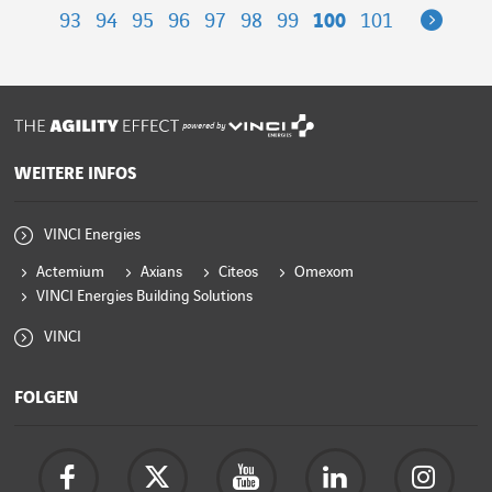
Next
93
94
95
96
97
98
99
100
101
powered by
WEITERE INFOS
VINCI Energies
Actemium
Axians
Citeos
Omexom
VINCI Energies Building Solutions
VINCI
FOLGEN