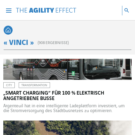
Gehen Sie direkt zum Inhalt der Seite
Gehen Sie zur Hauptnavigation
Gehen Sie zur Forschung
Su
Menu
Suc
Zurück zur Startseite
« VINCI »
(
908
ERGEBNISSE)
CITY
TRANSFORMATION
„SMART CHARGING“ FÜR 100 % ELEKTRISCH
ANGETRIEBENE BUSSE
Argenteuil hat in eine intelligente Ladeplattform investiert, um
die Stromversorgung des Stadtbusnetzes zu optimieren.