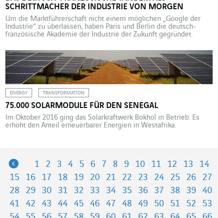
SCHRITTMACHER DER INDUSTRIE VON MORGEN
Um die Marktführerschaft nicht einem möglichen „Google der
Industrie“ zu überlassen, haben Paris und Berlin die deutsch-
französische Akademie der Industrie der Zukunft gegründet.
Frankreich springt nicht als erstes europäisches Land auf den Zug
der Industrie von morgen auf, scheint aber entschlossen, die
verlorene Zeit aufzuholen. Deshalb hat es gemeinsam mit
Deutschland den Grundstein für die […]
ENERGY
TRANSFORMATION
75.000 SOLARMODULE FÜR DEN SENEGAL
Im Oktober 2016 ging das Solarkraftwerk Bokhol in Betrieb. Es
erhöht den Anteil erneuerbarer Energien in Westafrika.
Previous
1
2
3
4
5
6
7
8
9
10
11
12
13
14
15
16
17
18
19
20
21
22
23
24
25
26
27
28
29
30
31
32
33
34
35
36
37
38
39
40
41
42
43
44
45
46
47
48
49
50
51
52
53
54
55
56
57
58
59
60
61
62
63
64
65
66