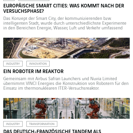
EUROPÄISCHE SMART CITIES: WAS KOMMT NACH DER
VERSUCHSPHASE?
Das Konzept der Smart City, der kommunizierenden bzw.
intelligenten Stadt, wurde durch unterschiedlichste Experimente
in den Bereichen Energie, Wasser, Luft und Verkehr umfassend
validiert. Bleibt die Frage, wann es in die alltägliche Praxis
umgesetzt wird und die Innovationen den Bürgern vor Ort
zugutekommen. Auf Initiative von We Design Services kamen
mehrere Akteure aus diesem Umfeld, […]
INDUSTRY
INNOVATION
EIN ROBOTER IM REAKTOR
Gemeinsam mit Airbus Safran Launchers und Nuvia Limited
übernimmt VINCI Energies die Konstruktion von Robotern für den
Einsatz im thermonuklearen ITER-Versuchsreaktor.
INDUSTRY
TRANSFORMATION
DAS DEUTSCH-FRANZÖSISCHE TANDEM ALS