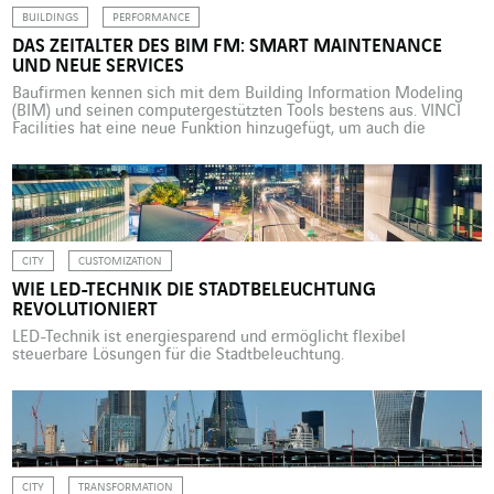
BUILDINGS
PERFORMANCE
DAS ZEITALTER DES BIM FM: SMART MAINTENANCE
UND NEUE SERVICES
Baufirmen kennen sich mit dem Building Information Modeling
(BIM) und seinen computergestützten Tools bestens aus. VINCI
Facilities hat eine neue Funktion hinzugefügt, um auch die
Gebäudebewirtschaftung zu optimieren. Die fortschrittliche
Lösung wurde gemeinsam mit Thales für den neuen Campus in
Vélizy entwickelt. Im Universum der Büroimmobilien ist eine
Revolution in Sicht. Angesichts einer völlig geänderten […]
CITY
CUSTOMIZATION
WIE LED-TECHNIK DIE STADTBELEUCHTUNG
REVOLUTIONIERT
LED-Technik ist energiesparend und ermöglicht flexibel
steuerbare Lösungen für die Stadtbeleuchtung.
CITY
TRANSFORMATION