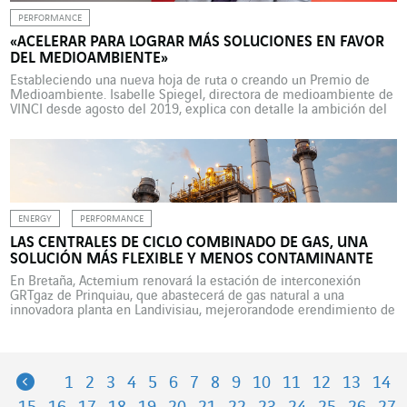
PERFORMANCE
«ACELERAR PARA LOGRAR MÁS SOLUCIONES EN FAVOR
DEL MEDIOAMBIENTE»
Estableciendo una nueva hoja de ruta o creando un Premio de
Medioambiente. Isabelle Spiegel, directora de medioambiente de
VINCI desde agosto del 2019, explica con detalle la ambición del
Grupo. En enero del 2020, VINCI dio a conocer su hoja de ruta a
favor del medioambiente. ¿Se trata de seguir con unas iniciativas
que ya […]
ENERGY
PERFORMANCE
LAS CENTRALES DE CICLO COMBINADO DE GAS, UNA
SOLUCIÓN MÁS FLEXIBLE Y MENOS CONTAMINANTE
En Bretaña, Actemium renovará la estación de interconexión
GRTgaz de Prinquiau, que abastecerá de gas natural a una
innovadora planta en Landivisiau, mejerorandode erendimiento de
las herramientas de producción eléctrica. Las centrales térmicas
alimentadas por gas, que constituyen una de las fuentes de
producción eléctrica en Francia (el 8% de la producción total de
EDF […]
Previous
1
2
3
4
5
6
7
8
9
10
11
12
13
14