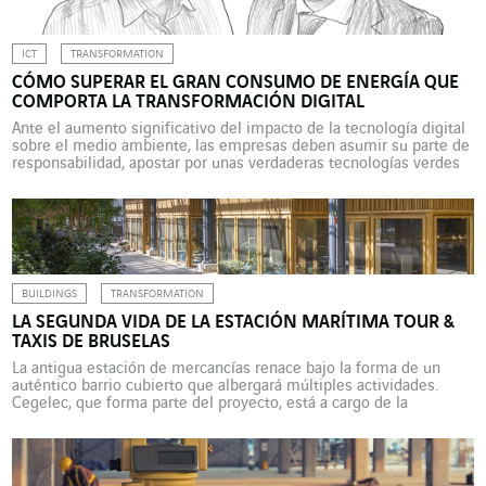
ICT
TRANSFORMATION
CÓMO SUPERAR EL GRAN CONSUMO DE ENERGÍA QUE
COMPORTA LA TRANSFORMACIÓN DIGITAL
Ante el aumento significativo del impacto de la tecnología digital
sobre el medio ambiente, las empresas deben asumir su parte de
responsabilidad, apostar por unas verdaderas tecnologías verdes
(“Green IT”) e iniciar un proceso de sobriedad digital. A
continuación, un cruce de opiniones entre Hugues Ferreboeuf,
director asociado de Virtus Management, que en 2018 dirigió […]
BUILDINGS
TRANSFORMATION
LA SEGUNDA VIDA DE LA ESTACIÓN MARÍTIMA TOUR &
TAXIS DE BRUSELAS
La antigua estación de mercancías renace bajo la forma de un
auténtico barrio cubierto que albergará múltiples actividades.
Cegelec, que forma parte del proyecto, está a cargo de la
instalación de los sistemas de calefacción, ventilación y
climatización del complejo. La Estación Marítima Tour & Taxis,
que entró en funcionamiento a principios del siglo XX […]