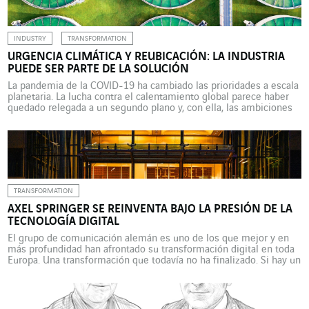
vivido varias vidas. “Soy […]
INDUSTRY
TRANSFORMATION
URGENCIA CLIMÁTICA Y REUBICACIÓN: LA INDUSTRIA
PUEDE SER PARTE DE LA SOLUCIÓN
La pandemia de la COVID-19 ha cambiado las prioridades a escala
planetaria. La lucha contra el calentamiento global parece haber
quedado relegada a un segundo plano y, con ella, las ambiciones
de la Unión Europea, que se ha fijado la meta de reducir en un
55% sus emisiones de gas de efecto invernadero de aquí […]
TRANSFORMATION
AXEL SPRINGER SE REINVENTA BAJO LA PRESIÓN DE LA
TECNOLOGÍA DIGITAL
El grupo de comunicación alemán es uno de los que mejor y en
más profundidad han afrontado su transformación digital en toda
Europa. Una transformación que todavía no ha finalizado. Si hay un
sector especialmente afectado por la revolución digital, este es el
de los medios de comunicación, y en especial el de la prensa. […]