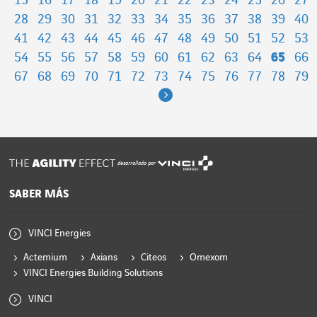
15
16
17
18
19
20
21
22
23
24
25
26
27
28
29
30
31
32
33
34
35
36
37
38
39
40
41
42
43
44
45
46
47
48
49
50
51
52
53
54
55
56
57
58
59
60
61
62
63
64
65
66
67
68
69
70
71
72
73
74
75
76
77
78
79
Next
desarrollado por
SABER MÁS
VINCI Energies
Actemium
Axians
Citeos
Omexom
VINCI Energies Building Solutions
VINCI