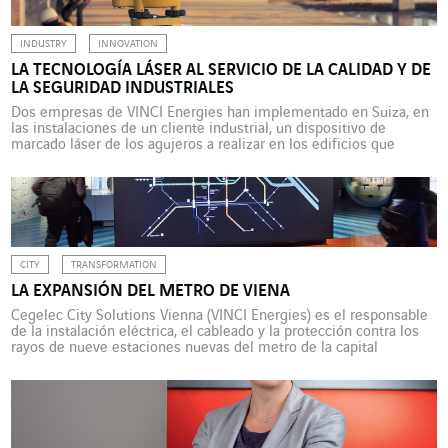
INDUSTRY
INNOVATION
LA TECNOLOGÍA LÁSER AL SERVICIO DE LA CALIDAD Y DE
LA SEGURIDAD INDUSTRIALES
Dos empresas de VINCI Energies han implementado en Suiza, en
las instalaciones de un cliente industrial, un dispositivo de
marcado láser de los agujeros a realizar en los edificios que
mejora tanto la calidad como la seguridad. Hasta hace poco, para
perforar elementos como bandejas de cables o aparatos
eléctricos a fin de poder instalarlos […]
CITY
TRANSFORMATION
LA EXPANSIÓN DEL METRO DE VIENA
Cegelec City Solutions Vienna (VINCI Energies) es el responsable
de la instalación eléctrica, el cableado y la protección contra los
rayos de nueve estaciones nuevas del metro de la capital
austriaca. Con la extensión de la línea U2 y la construcción de la
línea U5, la capital austriaca expande y moderniza su red de metro
[…]