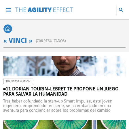
Ir directamente al contenido de la página
Ir a la navegación principal
ir a investigar
Bu
Menu
Bus
Volver a Inicio
« VINCI »
(
706
RESULTADOS)
TRANSFORMATION
#11 DORIAN TOURIN-LEBRET TE PROPONE UN JUEGO
PARA SALVAR LA HUMANIDAD
Tras haber cofundado la start-up Smart Impulse, este joven
ingeniero, emprendedor en serie, se ha embarcado en una
aventura para concienciar sobre los problemas del cambio
climático mediante el escape game Gaïactica, que aúna juego,
tecnología y ecología. Emprendedor, asesor, profesor,
conferenciante, coach… A sus 31 años, Dorian Tourin-Lebret ya ha