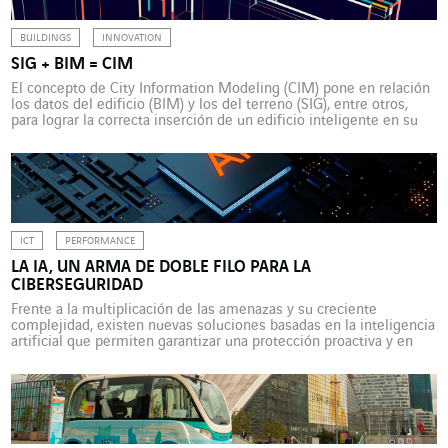
BUILDINGS
INNOVATION
SIG + BIM = CIM
El concepto de City Information Modeling (CIM) pone en relación
los datos del edificio (BIM) y los del terreno (SIG), entre otros,
para lograr la correcta inserción de un edificio inteligente en su
territorio. Se trata de una herramienta de ayuda a la toma de
decisiones para los promotores de la smart city. El concepto […]
ICT
PERFORMANCE
LA IA, UN ARMA DE DOBLE FILO PARA LA
CIBERSEGURIDAD
Frente a la multiplicación de las amenazas y su creciente
complejidad, existen nuevas soluciones basadas en la inteligencia
artificial que permiten garantizar una protección proactiva y en
tiempo real de los sistemas informáticos. Pero estos avances
también favorecen los intereses de los ciberdelincuentes…
Ransomware, criptominería, ataques concertados (Advanced
Persistent Threats): los ciberpiratas rivalizan en imaginación. […]