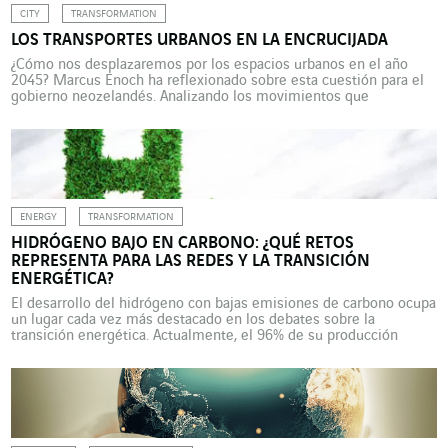
CITY
TRANSFORMATION
LOS TRANSPORTES URBANOS EN LA ENCRUCIJADA
¿Cómo nos desplazaremos por los espacios urbanos en el año
2045? Marcus Enoch ha reflexionado sobre esta cuestión para el
gobierno neozelandés. Analizando los movimientos que
atraviesan nuestras sociedades e incorporando consideraciones
relativas al clima, a la energía y a la seguridad, deduce cuatro
escenarios que se construyen a partir de dos grandes preguntas.
La […]
ENERGY
TRANSFORMATION
HIDRÓGENO BAJO EN CARBONO: ¿QUÉ RETOS
REPRESENTA PARA LAS REDES Y LA TRANSICIÓN
ENERGÉTICA?
El desarrollo del hidrógeno con bajas emisiones de carbono ocupa
un lugar cada vez más destacado en los debates sobre la
transición energética. Actualmente, el 96% de su producción
mundial se realiza a partir de energías fósiles, pero ¿puede el
hidrógeno contribuir a la descarbonización de la economía? En el
mix energético europeo se otorga […]