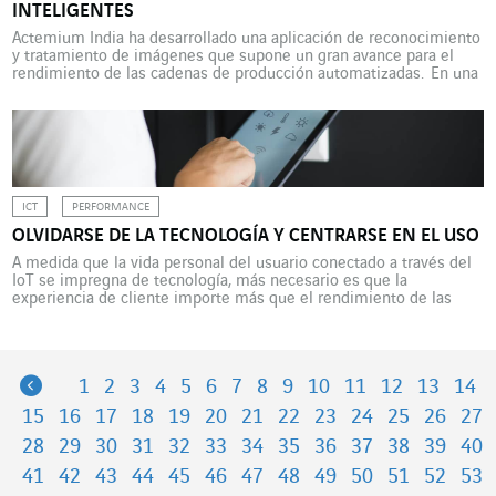
INTELIGENTES
Actemium India ha desarrollado una aplicación de reconocimiento
y tratamiento de imágenes que supone un gran avance para el
rendimiento de las cadenas de producción automatizadas. En una
cadena de producción automatizada, la fase de identificación y
extracción de una pieza almacenada en una caja puede resultar
complicada. La mayoría de los brazos robotizados que […]
ICT
PERFORMANCE
OLVIDARSE DE LA TECNOLOGÍA Y CENTRARSE EN EL USO
A medida que la vida personal del usuario conectado a través del
IoT se impregna de tecnología, más necesario es que la
experiencia de cliente importe más que el rendimiento de las
herramientas. Análisis con Joao Faria, Global Business
Development Manager de Axians, que defiende una tecnología
“suave e indolora” con el fin de acelerar […]
Previous
1
2
3
4
5
6
7
8
9
10
11
12
13
14
15
16
17
18
19
20
21
22
23
24
25
26
27
28
29
30
31
32
33
34
35
36
37
38
39
40
41
42
43
44
45
46
47
48
49
50
51
52
53