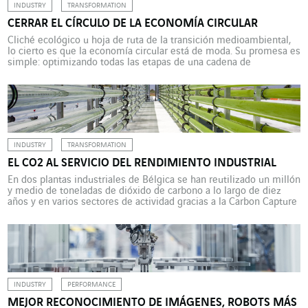
INDUSTRY
TRANSFORMATION
CERRAR EL CÍRCULO DE LA ECONOMÍA CIRCULAR
Cliché ecológico u hoja de ruta de la transición medioambiental,
lo cierto es que la economía circular está de moda. Su promesa es
simple: optimizando todas las etapas de una cadena de
producción, es posible lograr que esta requiera menos recursos y
energía, preservando así los ecosistemas naturales. Si bien la
circularidad es prometedora, también […]
INDUSTRY
TRANSFORMATION
EL CO2 AL SERVICIO DEL RENDIMIENTO INDUSTRIAL
En dos plantas industriales de Bélgica se han reutilizado un millón
y medio de toneladas de dióxido de carbono a lo largo de diez
años y en varios sectores de actividad gracias a la Carbon Capture
and Utilisation, una tecnología que contribuye a crear una
industria más respetuosa con el medioambiente. El CO2,
estrechamente ligado […]
INDUSTRY
PERFORMANCE
MEJOR RECONOCIMIENTO DE IMÁGENES, ROBOTS MÁS