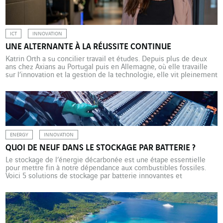
fossiles fortement émettrices […]
ICT
INNOVATION
UNE ALTERNANTE À LA RÉUSSITE CONTINUE
Katrin Orth a su concilier travail et études. Depuis plus de deux
ans chez Axians au Portugal puis en Allemagne, où elle travaille
sur l’innovation et la gestion de la technologie, elle vit pleinement
son rôle d’étudiante en entreprise. Lycéenne, elle rêvait d’être
reporter et de réaliser des documentaires « pour comprendre et
faire comprendre ». En […]
ENERGY
INNOVATION
QUOI DE NEUF DANS LE STOCKAGE PAR BATTERIE ?
Le stockage de l’énergie décarbonée est une étape essentielle
pour mettre fin à notre dépendance aux combustibles fossiles.
Voici 5 solutions de stockage par batterie innovantes et
prometteuses qui pourraient aider à atteindre un avenir à zéro
émission nette. Des batteries sans métaux rares pour les voitures
du futur Aux Etats-Unis, les chimistes du MIT […]