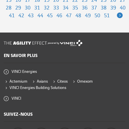
15
16
17
18
19
20
21
22
23
24
25
26
27
28
29
30
31
32
33
34
35
36
37
38
39
40
Ne
41
42
43
44
45
46
47
48
49
50
51
powered by
EN SAVOIR PLUS
VINCI Energies
Actemium
Axians
Citeos
Omexom
VINCI Energies Building Solutions
VINCI
SUIVEZ-NOUS