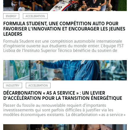
ENERGY
ACCELERATION
FORMULA STUDENT, UNE COMPÉTITION AUTO POUR
FAVORISER L’INNOVATION ET ENCOURAGER LES JEUNES
LEADERS
Formula Student est une compétition automobile internationale
d’ingénierie ouverte aux étudiants du monde entier. L’équipe FST
Lisboa de l’Instituto Superior Técnico bénéficie du soutien de
VINCI Energies Portugal et des marques Actemium, Axians,
Omexom et Sotécnica. Le 19 août 2024, vingt étudiants de
l’Instituto Superior Técnico (IST) de Lisbonne, la plus grande école
d’architecture, d’ingénierie, […]
INDUSTRY
ACCELERATION
DÉCARBONATION « AS A SERVICE » : UN LEVIER
D’ACCÉLÉRATION POUR LA TRANSITION ÉNERGÉTIQUE
Passer du fossile au renouvelable requiert d’importants
investissements qui sont parfois difficiles à justifier via les
modèles économiques existants. La décarbonation « as a service »
constitue une solution innovante et agile pour les entreprises. Les
entreprises industrielles font face à des défis majeurs dans le
contexte actuel de transition écologique. Sortir des énergies