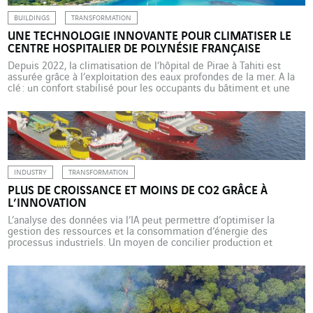
BUILDINGS
TRANSFORMATION
UNE TECHNOLOGIE INNOVANTE POUR CLIMATISER LE
CENTRE HOSPITALIER DE POLYNÉSIE FRANÇAISE
Depuis 2022, la climatisation de l’hôpital de Pirae à Tahiti est
assurée grâce à l’exploitation des eaux profondes de la mer. A la
clé : un confort stabilisé pour les occupants du bâtiment et une
réduction drastique de la dépense énergétique représentant une
économie de 40 %. Une économie de près de 9 GWh par an, soit
l’équivalent […]
INDUSTRY
TRANSFORMATION
PLUS DE CROISSANCE ET MOINS DE CO2 GRÂCE À
L’INNOVATION
L’analyse des données via l’IA peut permettre d’optimiser la
gestion des ressources et la consommation d’énergie des
processus industriels. Un moyen de concilier production et
impératifs environnementaux. Exemples dans le secteur agricole
et dans le domaine maritime avec Actemium et Axians, deux
marques de VINCI Energies. L’usine H2, première cimenterie
verticale au monde, de Hoffmann […]