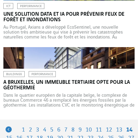
ICT
PERFORMANCE
UNE SOLUTION DATA ET IA POUR PRÉVENIR FEUX DE
FORÊT ET INONDATIONS
Au Portugal, Axians a développé EcoSentinel, une nouvelle
solution très ambitieuse qui vise à prévenir les catastrophes
naturelles comme les feux de forêt et les inondations. Au
Portugal, les incendies de forêt sont de plus en plus fréquents et
violents, brûlant des milliers d’hectares en quelques heures. Les
inondations y sont également plus fortes et […]
BUILDINGS
PERFORMANCE
A BRUXELLES, UN IMMEUBLE TERTIAIRE OPTE POUR LA
GÉOTHERMIE
Dans le quartier européen de la capitale belge, le complexe de
bureaux Commerce 46 a remplacé les énergies fossiles par la
géothermie. Les installations CVC et le monitoring énergétique de
ce vaste ensemble ont été confiés à Cegelec HVAC Commercial
South. Développé par le promoteur Immobel, Commerce 46 est
un complexe de bureaux comptant 12 étages, […]
Previous
1
2
3
4
5
6
7
8
9
10
11
12
13
14