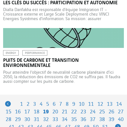
LES CLÉS DU SUCCÈS : PARTICIPATION ET AUTONOMIE
Dialla Danfakha est responsable d’équipe Intégration IT –
Croissance externe et Large Scale Deployment chez VINCI
Energies Systèmes d’information. Sa mission : assurer
l’intégration IT de nouvelles sociétés et le déploiement à grande
échelle de nouvelles solutions et process IT. Pendant dix mois,
Dialla Danfakha a consacré son énergie dans la conception et le
développement d’Intune, […]
ENERGY
PERFORMANCE
PUITS DE CARBONE ET TRANSITION
ENVIRONNEMENTALE
Pour atteindre l’objectif de neutralité carbone planétaire d’ici
2050, la réduction des émissions de CO2 ne suffira pas. Il faudra
aussi compter sur les puits de carbone.
Previous
1
2
3
4
5
6
7
8
9
10
11
12
13
14
15
16
17
18
19
20
21
22
23
24
25
26
27
28
29
30
31
32
33
34
35
36
37
38
39
40
Ne