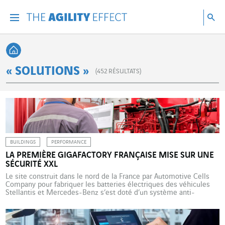
Accéder directement au contenu de la page
Accéder à la navigation principale
Accéder à la recherche
Re
Menu
Rec
Retour à l'accueil
« SOLUTIONS »
(
452
RÉSULTATS)
BUILDINGS
PERFORMANCE
LA PREMIÈRE GIGAFACTORY FRANÇAISE MISE SUR UNE
SÉCURITÉ XXL
Le site construit dans le nord de la France par Automotive Cells
Company pour fabriquer les batteries électriques des véhicules
Stellantis et Mercedes-Benz s’est doté d’un système anti-
incendie à la mesure de ses dimensions, avec le concours
d’Uxello qui a dû relever plusieurs défis de taille. L’Union
européenne a fixé à l’horizon 2035 la fin […]