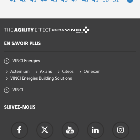
41
42
43
44
45
46
47
48
49
50
51
powered by
EN SAVOIR PLUS
VINCI Energies
Actemium
Axians
Citeos
Omexom
VINCI Energies Building Solutions
VINCI
SUIVEZ-NOUS