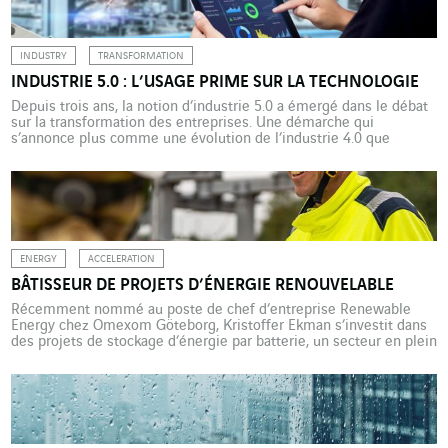
INDUSTRY
TRANSFORMATION
INDUSTRIE 5.0 : L’USAGE PRIME SUR LA TECHNOLOGIE
Depuis trois ans, la notion d’industrie 5.0 a émergé dans le débat
sur la transformation des entreprises. Une démarche qui
s’annonce plus comme une évolution de l’industrie 4.0 que
comme une révolution. Avec pour maîtres-mots : sens, durabilité
et efficacité. Depuis vingt ans, l’industrie 4.0 s’est installée dans
le paysage. A tel point qu’elle est devenue […]
ENERGY
ACCELERATION
BÂTISSEUR DE PROJETS D’ÉNERGIE RENOUVELABLE
Récemment nommé au poste de chef d’entreprise Renewable
Energy chez Omexom Göteborg, Kristoffer Ekman s’investit dans
des projets de stockage d’énergie par batterie, un secteur en plein
essor en Suède. Dans le sud-est de la Suède, le projet Bredhälla
BESS (Battery Energy Storage System) vise à créer une installation
de stockage par batterie d’une capacité […]