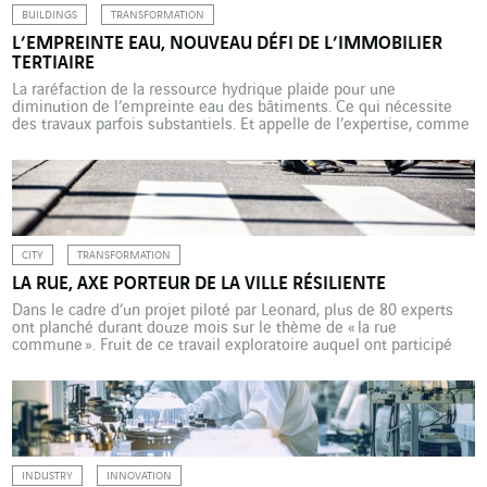
BUILDINGS
TRANSFORMATION
L’EMPREINTE EAU, NOUVEAU DÉFI DE L’IMMOBILIER
TERTIAIRE
La raréfaction de la ressource hydrique plaide pour une
diminution de l’empreinte eau des bâtiments. Ce qui nécessite
des travaux parfois substantiels. Et appelle de l’expertise, comme
celle de VINCI Energies Building Solutions qui a développé un
calculateur permettant de déterminer le potentiel de récupération
des eaux dites non conventionnelles (pluie et eaux grises). Dans
[…]
CITY
TRANSFORMATION
LA RUE, AXE PORTEUR DE LA VILLE RÉSILIENTE
Dans le cadre d’un projet piloté par Leonard, plus de 80 experts
ont planché durant douze mois sur le thème de « la rue
commune ». Fruit de ce travail exploratoire auquel ont participé
Citeos et Omexom : un guide méthodologique étoffé et un
ouvrage éponyme aux Editions Apogée à destination des acteurs
de l’aménagement des territoires. Alors […]
INDUSTRY
INNOVATION