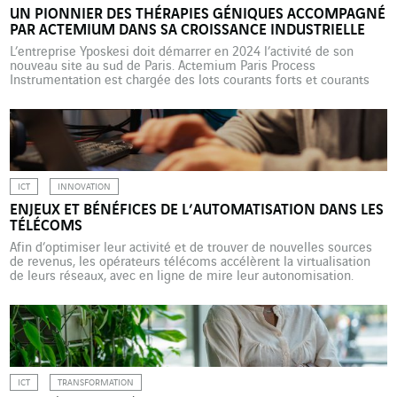
UN PIONNIER DES THÉRAPIES GÉNIQUES ACCOMPAGNÉ
PAR ACTEMIUM DANS SA CROISSANCE INDUSTRIELLE
L’entreprise Yposkesi doit démarrer en 2024 l’activité de son
nouveau site au sud de Paris. Actemium Paris Process
Instrumentation est chargée des lots courants forts et courants
faibles. Elle représente un espoir majeur dans le combat contre
les cancers, les maladies du sang, les pathologies
neurodégénératives, génétiques et héréditaires : la thérapie
génique, qui consiste à […]
ICT
INNOVATION
ENJEUX ET BÉNÉFICES DE L’AUTOMATISATION DANS LES
TÉLÉCOMS
Afin d’optimiser leur activité et de trouver de nouvelles sources
de revenus, les opérateurs télécoms accélèrent la virtualisation
de leurs réseaux, avec en ligne de mire leur autonomisation.
Axians accompagne ces innovations. Les opérateurs de
télécommunications ne sont pas à l’écart du grand mouvement de
l’automatisation. Celle des réseaux, notamment, leur offre de
nombreux avantages […]
ICT
TRANSFORMATION