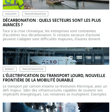
INDUSTRY
TRANSFORMATION
DÉCARBONATION : QUELS SECTEURS SONT LES PLUS
AVANCÉS ?
Face à la crise climatique, les entreprises sont contraintes
d’accélérer leur décarbonation. Si certains secteurs d’activité
peuvent s’adapter sans difficultés majeures, d’autres doivent
engager des transformations profondes pour répondre à ces
enjeux. VINCI Energies accompagne de nombreuses entreprises
dans cette trajectoire d’atténuation et d’adaptation. Dans un
contexte mondial de crise climatique, de volatilité énergétique et
[…]
ENERGY
TRANSFORMATION
L’ÉLECTRIFICATION DU TRANSPORT LOURD, NOUVELLE
FRONTIÈRE DE LA MOBILITÉ DURABLE
Le transport par camion entame sa révolution électrique, avec un
défi majeur : bâtir des infrastructures capables de soutenir ses
impératifs énergétiques. Les initiatives se multiplient. Exemples
au Royaume-Uni et en Norvège. Alors que le monde se dirige
vers un avenir bas-carbone, l’électrification du transport lourd –
camions, bus, trains et navires – s’impose comme l’un […]