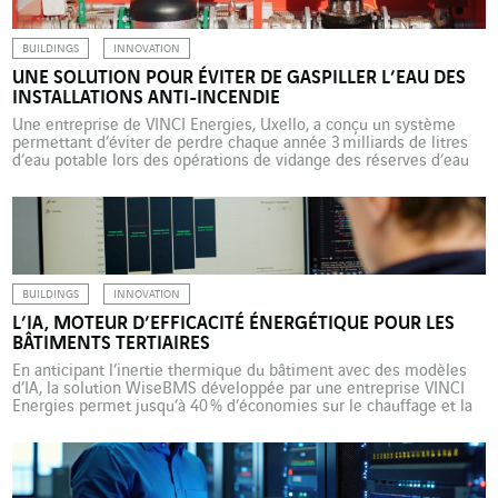
BUILDINGS
INNOVATION
UNE SOLUTION POUR ÉVITER DE GASPILLER L’EAU DES
INSTALLATIONS ANTI-INCENDIE
Une entreprise de VINCI Energies, Uxello, a conçu un système
permettant d’éviter de perdre chaque année 3 milliards de litres
d’eau potable lors des opérations de vidange des réserves d’eau
dédiées à la protection incendie. On en compte environ 10 000
dans toute la France. Solutions les plus efficaces pour prévenir les
incendies en environnement fermé, les […]
BUILDINGS
INNOVATION
L’IA, MOTEUR D’EFFICACITÉ ÉNERGÉTIQUE POUR LES
BÂTIMENTS TERTIAIRES
En anticipant l’inertie thermique du bâtiment avec des modèles
d’IA, la solution WiseBMS développée par une entreprise VINCI
Energies permet jusqu’à 40 % d’économies sur le chauffage et la
climatisation. Entre changement climatique, augmentation des
coûts de l’électricité et contraintes réglementaires, la nécessité
d’embarquer le parc immobilier tertiaire dans une dynamique
d’efficacité énergétique devient patente. Alors […]