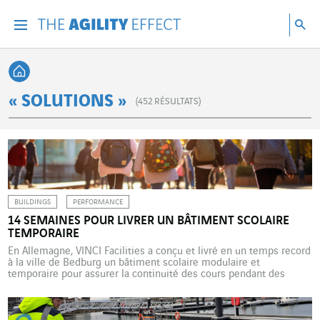
Accéder directement au contenu de la page
Accéder à la navigation principale
Accéder à la recherche
Re
Menu
Rec
Retour à l'accueil
« SOLUTIONS »
(
452
RÉSULTATS)
BUILDINGS
PERFORMANCE
14 SEMAINES POUR LIVRER UN BÂTIMENT SCOLAIRE
TEMPORAIRE
En Allemagne, VINCI Facilities a conçu et livré en un temps record
à la ville de Bedburg un bâtiment scolaire modulaire et
temporaire pour assurer la continuité des cours pendant des
travaux de rénovation. Un projet qui illustre l’expertise de
l’entreprise en matière de solutions flexibles. Le 22 mai 2025,
VINCI Facilities Solution en Allemagne […]