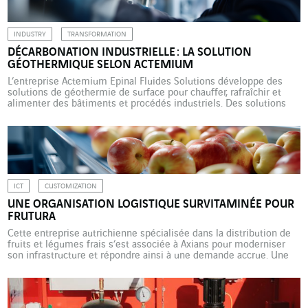
INDUSTRY
TRANSFORMATION
DÉCARBONATION INDUSTRIELLE : LA SOLUTION
GÉOTHERMIQUE SELON ACTEMIUM
L’entreprise Actemium Epinal Fluides Solutions développe des
solutions de géothermie de surface pour chauffer, rafraîchir et
alimenter des bâtiments et procédés industriels. Des solutions
plus respectueuses des ressources et plus rentables que celles
mobilisant des énergies fossiles. Face aux enjeux énergétiques et
environnementaux, Actemium Epinal Fluides Solutions, entreprise
de VINCI Energies spécialisée dans la tuyauterie […]
ICT
CUSTOMIZATION
UNE ORGANISATION LOGISTIQUE SURVITAMINÉE POUR
FRUTURA
Cette entreprise autrichienne spécialisée dans la distribution de
fruits et légumes frais s’est associée à Axians pour moderniser
son infrastructure et répondre ainsi à une demande accrue. Une
transformation numérique en profondeur. 250 000 tonnes de fruits
et légumes, 5 000 produits différents. C’est ce qui transite chaque
année par les installations de Frutura à destination des détaillants
autrichiens. […]