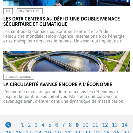
ICT
PERFORMANCE
LES DATA CENTERS AU DÉFI D’UNE DOUBLE MENACE
SÉCURITAIRE ET CLIMATIQUE
Les centres de données consomment entre 2 et 3 % de
l’électricité mondiale, selon l’Agence internationale de l’énergie,
et se multiplient à travers le monde. Un essor qui implique de
répondre à de nombreux défis techniques, technologiques,
réglementaires et sécuritaires. Le nombre de centres de données
dans le monde ne cesse d’augmenter et cette dynamique va […]
TRANSFORMATION
LA CIRCULARITÉ AVANCE ENCORE À L’ÉCONOMIE
L’économie circulaire gagne du terrain dans les réflexions et
inspire de nombreuses initiatives. Mais elle doit convaincre
davantage avant d’entrer dans une dynamique de massification.
Expliquer et convaincre, c’est le credo de Nicolas Dumas,
Environmental Project Manager chez VINCI Energies Building
Solutions et Valentine Salomon, Innovation Market Manager chez
Actemium. Comment l’économie circulaire est-elle envisagée […]
Previous
1
2
3
4
5
6
7
8
9
10
11
12
13
14