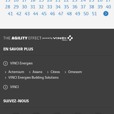
15
16
17
18
19
20
21
22
23
24
25
26
27
28
29
30
31
32
33
34
35
36
37
38
39
40
Ne
41
42
43
44
45
46
47
48
49
50
51
powered by
EN SAVOIR PLUS
VINCI Energies
Actemium
Axians
Citeos
Omexom
VINCI Energies Building Solutions
VINCI
SUIVEZ-NOUS