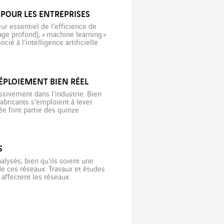
E POUR LES ENTREPRISES
r essentiel de l’efficience de
sage profond), « machine learning »
ié à l’intelligence artificielle
 potentiel semble en effet
DÉPLOIEMENT BIEN RÉEL
ssivement dans l’industrie. Bien
abricants s’emploient à lever.
tée font partie des quinze
ment des entreprises […]
S
alysés, bien qu’ils soient une
e ces réseaux. Travaux et études
 affectent les réseaux
emps causés par des […]