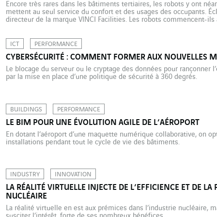
Encore très rares dans les bâtiments tertiaires, les robots y ont néa
mettent au seul service du confort et des usages des occupants. Écl
directeur de la marque VINCI Facilities. Les robots commencent-ils 
entreprises ? Ph. C. Les robots ne sont […]
ICT
PERFORMANCE
CYBERSÉCURITÉ : COMMENT FORMER AUX NOUVELLES M
Le blocage du serveur ou le cryptage des données pour rançonner l’
par la mise en place d’une politique de sécurité à 360 degrés.
BUILDINGS
PERFORMANCE
LE BIM POUR UNE ÉVOLUTION AGILE DE L’AÉROPORT
En dotant l’aéroport d’une maquette numérique collaborative, on op
installations pendant tout le cycle de vie des bâtiments.
INDUSTRY
INNOVATION
LA RÉALITÉ VIRTUELLE INJECTE DE L’EFFICIENCE ET DE 
NUCLÉAIRE
La réalité virtuelle en est aux prémices dans l’industrie nucléair
susciter l’intérêt, forte de ses nombreux bénéfices.