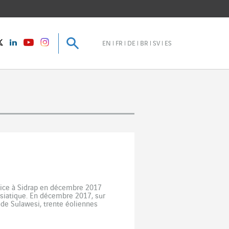
Recherche
Recherche
instagram
Twitter
LinkedIn
Youtube
EN
FR
DE
BR
SV
ES
rvice à Sidrap en décembre 2017
asiatique. En décembre 2017, sur
e de Sulawesi, trente éoliennes