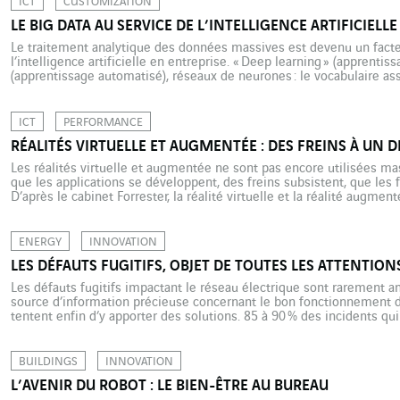
ICT
CUSTOMIZATION
LE BIG DATA AU SERVICE DE L’INTELLIGENCE ARTIFICIELL
Le traitement analytique des données massives est devenu un facteu
l’intelligence artificielle en entreprise. « Deep learning » (apprentis
(apprentissage automatisé), réseaux de neurones : le vocabulaire assoc
(IA) a dominé l’année 2016 et continue de faire florès en 2017. « Le
significatif, relèvent Gilles Babinet […]
ICT
PERFORMANCE
RÉALITÉS VIRTUELLE ET AUGMENTÉE : DES FREINS À UN 
Les réalités virtuelle et augmentée ne sont pas encore utilisées ma
que les applications se développent, des freins subsistent, que les f
D’après le cabinet Forrester, la réalité virtuelle et la réalité augmen
technologies à suivre d’ici à 2021 qui bouleverseront le fonctionne
ENERGY
INNOVATION
LES DÉFAUTS FUGITIFS, OBJET DE TOUTES LES ATTENTION
Les défauts fugitifs impactant le réseau électrique sont rarement an
source d’information précieuse concernant le bon fonctionnement d
tentent enfin d’y apporter des solutions. 85 à 90 % des incidents qui
électriques sont dits « fugitifs », ou « transitoires ». La plupart du t
BUILDINGS
INNOVATION
L’AVENIR DU ROBOT : LE BIEN-ÊTRE AU BUREAU