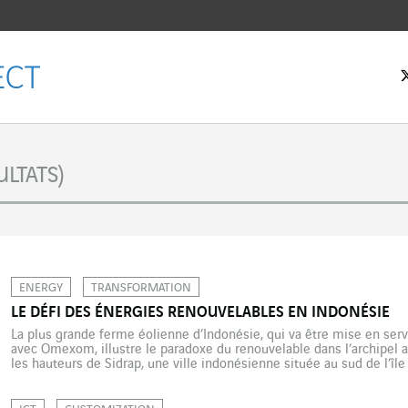
eil
LTATS)
ENERGY
TRANSFORMATION
LE DÉFI DES ÉNERGIES RENOUVELABLES EN INDONÉSIE
La plus grande ferme éolienne d’Indonésie, qui va être mise en se
avec Omexom, illustre le paradoxe du renouvelable dans l’archipel 
les hauteurs de Sidrap, une ville indonésienne située au sud de l’îl
entreront en service pour produire de l’électricité décarbonée. […]