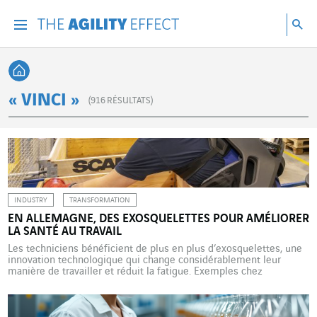
Accéder directement au contenu de la page
Accéder à la navigation principale
Accéder à la recherche
Re
Menu
Rec
Retour à l'accueil
« VINCI »
(
916
RÉSULTATS)
INDUSTRY
TRANSFORMATION
EN ALLEMAGNE, DES EXOSQUELETTES POUR AMÉLIORER
LA SANTÉ AU TRAVAIL
Les techniciens bénéficient de plus en plus d’exosquelettes, une
innovation technologique qui change considérablement leur
manière de travailler et réduit la fatigue. Exemples chez
Actemium Allemagne et VINCI Energies Building Solutions. Chez
Actemium Allemagne, on appelle cela le « Spinnerei Day ».
Organisée chaque année par la division Industrial Solutions Mitte-