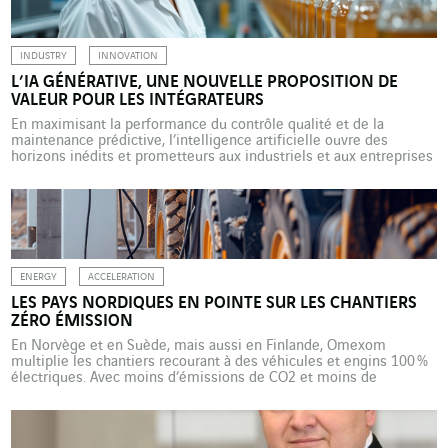
Ost (ISMO), cette journée a vocation à […]
INDUSTRY
INNOVATION
L’IA GÉNÉRATIVE, UNE NOUVELLE PROPOSITION DE
VALEUR POUR LES INTÉGRATEURS
En maximisant la performance du contrôle qualité et de la
maintenance prédictive, l’intelligence artificielle ouvre des
horizons inédits et prometteurs aux industriels et aux entreprises
qui les accompagnent. ChatGPT, Deepseek, Gemini, Le Chat
seront-ils demain les assistants incontournables des chaînes de
fabrication industrielles ? Pour McKinsey, les opérations de
production constituent l’un des quatre terrains principaux […]
ENERGY
ACCELERATION
LES PAYS NORDIQUES EN POINTE SUR LES CHANTIERS
ZÉRO ÉMISSION
En Norvège et en Suède, mais aussi en Finlande, Omexom
multiplie les chantiers recourant à des véhicules et engins 100 %
électriques. Avec moins d’émissions de CO2 et moins de
nuisances sonores à la clé. En Scandinavie, la réduction des
émissions de gaz à effet de serre est dans une phase très active.
Et VINCI […]