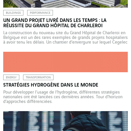
BUILDINGS
PERFORMANCE
UN GRAND PROJET LIVRÉ DANS LES TEMPS : LA
RÉUSSITE DU GRAND HÔPITAL DE CHARLEROI
La construction du nouveau site du Grand Hôpital de Charleroi en
Belgique est un des rares exemples de grands projets hospitaliers
à avoir tenu les délais. Un chantier d’envergure sur lequel Cegelec
Belgique était à la manœuvre sur plusieurs lots techniques. Les
opérations de déménagement du Grand Hôpital de Charleroi
(GHdC) vers le Centre hospitalier […]
ENERGY
TRANSFORMATION
STRATÉGIES HYDROGÈNE DANS LE MONDE
Pour développer l’usage de l’hydrogène, différentes stratégies
nationales ont été lancées ces dernières années. Tour d’horizon
d’approches différenciées.