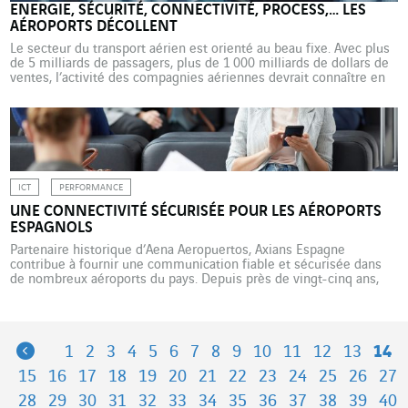
ENERGIE, SÉCURITÉ, CONNECTIVITÉ, PROCESS,… LES
AÉROPORTS DÉCOLLENT
Le secteur du transport aérien est orienté au beau fixe. Avec plus
de 5 milliards de passagers, plus de 1 000 milliards de dollars de
ventes, l’activité des compagnies aériennes devrait connaître en
2025 une croissance spectaculaire. De l’optimisation des
systèmes de tri bagages à la durabilité des installations de lutte
contre l’incendie en passant par […]
ICT
PERFORMANCE
UNE CONNECTIVITÉ SÉCURISÉE POUR LES AÉROPORTS
ESPAGNOLS
Partenaire historique d’Aena Aeropuertos, Axians Espagne
contribue à fournir une communication fiable et sécurisée dans
de nombreux aéroports du pays. Depuis près de vingt-cinq ans,
Axians España accompagne Aena Aeropuertos, un des principaux
opérateurs d’aéroports au monde qui gère 46 aéroports et 2
héliports en Espagne et participe directement, ou indirectement,
à la gestion de […]
Previous
1
2
3
4
5
6
7
8
9
10
11
12
13
14
15
16
17
18
19
20
21
22
23
24
25
26
27
28
29
30
31
32
33
34
35
36
37
38
39
40