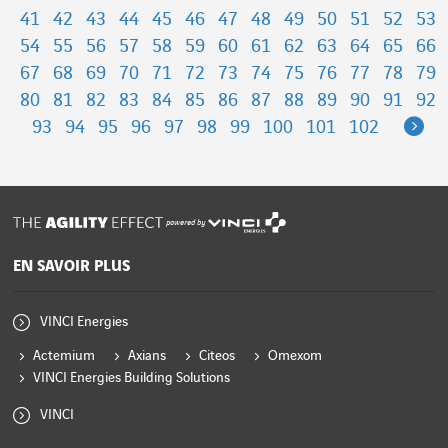
41
42
43
44
45
46
47
48
49
50
51
52
53
54
55
56
57
58
59
60
61
62
63
64
65
66
67
68
69
70
71
72
73
74
75
76
77
78
79
80
81
82
83
84
85
86
87
88
89
90
91
92
Ne
93
94
95
96
97
98
99
100
101
102
powered by
EN SAVOIR PLUS
VINCI Energies
Actemium
Axians
Citeos
Omexom
VINCI Energies Building Solutions
VINCI