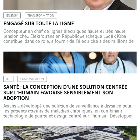
ENERGY
TRANSFORMATION
ENGAGÉ SUR TOUTE LA LIGNE
Concepteur en chef de lignes électriques haute et très haute
tension chez Elektrotrans en République tchèque Luděk Krba
contribue, dans ce rôle, à fournir de l’électricité à des millions de
foyers et de très nombreuses entreprises. Luděk Krba est né et a
grandi à Kladno, une ancienne ville minière près de Prague, en
République tchèque. […]
ICT
CUSTOMIZATION
SANTÉ : LA CONCEPTION D’UNE SOLUTION CENTRÉE
SUR L’HUMAIN FAVORISE SENSIBLEMENT SON
ADOPTION
Axians a développé une solution de surveillance à distance pour
les patients atteints de maladies chroniques, en combinant
technologie de pointe et design centré sur l’humain. Développer
un projet dans le secteur de la santé est toujours passionnant,
surtout lorsqu’il s’agit d’innovations impactant significativement
les utilisateurs finaux, les patients. En 2021, Axians, la marque ICT
[…]