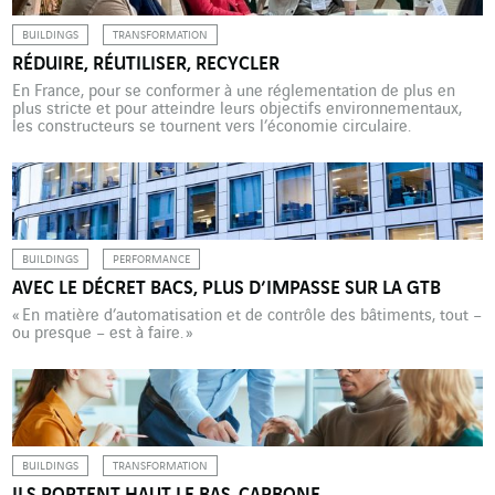
BUILDINGS
TRANSFORMATION
RÉDUIRE, RÉUTILISER, RECYCLER
En France, pour se conformer à une réglementation de plus en
plus stricte et pour atteindre leurs objectifs environnementaux,
les constructeurs se tournent vers l’économie circulaire.
Guillaume Bazouin, directeur des programmes start-up et
intrapreneurs de Leonard* était présent à la Maddy Keynote 2023
pour évoquer, lors d’une table ronde dédiée aux trois R « Réduire,
Réemployer, […]
BUILDINGS
PERFORMANCE
AVEC LE DÉCRET BACS, PLUS D’IMPASSE SUR LA GTB
« En matière d’automatisation et de contrôle des bâtiments, tout –
ou presque – est à faire. »
BUILDINGS
TRANSFORMATION