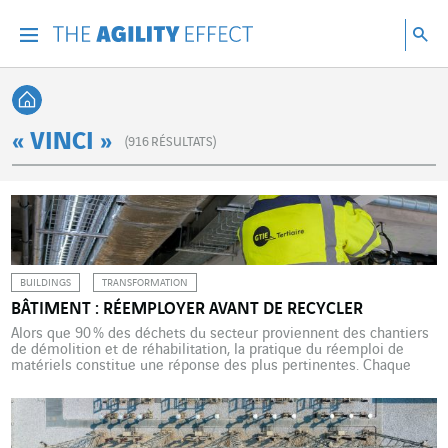
Accéder directement au contenu de la page
Accéder à la navigation principale
Accéder à la recherche
Re
Menu
Rec
Retour à l'accueil
« VINCI »
(
916
RÉSULTATS)
BUILDINGS
TRANSFORMATION
BÂTIMENT : RÉEMPLOYER AVANT DE RECYCLER
Alors que 90 % des déchets du secteur proviennent des chantiers
de démolition et de réhabilitation, la pratique du réemploi de
matériels constitue une réponse des plus pertinentes. Chaque
année, en France, la filière du bâtiment produit 46 millions de
tonnes de déchets. C’est quatre à cinq fois moins que les travaux
publics, mais c’est 50 % de […]