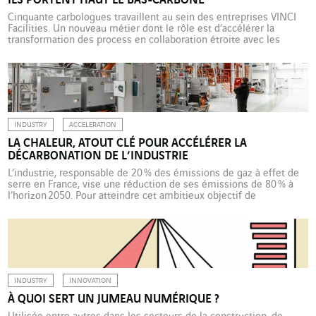
ILS PORTENT HAUT LE BAS-CARBONE
Cinquante carbologues travaillent au sein des entreprises VINCI
Facilities. Un nouveau métier dont le rôle est d’accélérer la
transformation des process en collaboration étroite avec les
équipes opérationnelles (chefs d’entreprise, commerciaux,
responsables d’affaires). L’objectif : diffuser les offres bas-
carbone à tous les clients de VINCI Energies Building Solutions. La
promotion des stratégies bas-carbone a désormais […]
INDUSTRY
ACCELERATION
LA CHALEUR, ATOUT CLÉ POUR ACCÉLÉRER LA
DÉCARBONATION DE L’INDUSTRIE
L’industrie, responsable de 20 % des émissions de gaz à effet de
serre en France, vise une réduction de ses émissions de 80 % à
l’horizon 2050. Pour atteindre cet ambitieux objectif de
décarbonation, le secteur doit actionner plusieurs leviers. A
commencer par la chaleur. En première ligne de la décarbonation,
les industries dites lourdes, en particulier neuf […]
INDUSTRY
INNOVATION
À QUOI SERT UN JUMEAU NUMÉRIQUE ?