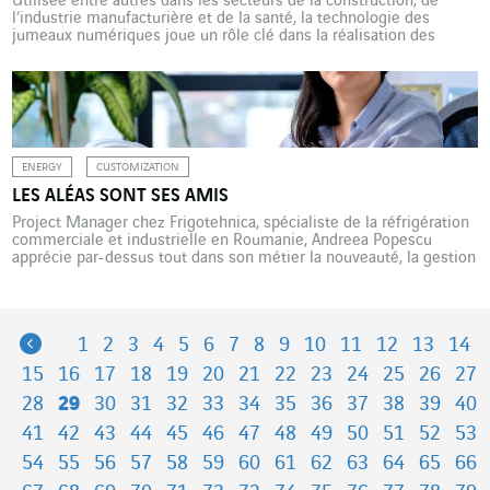
Utilisée entre autres dans les secteurs de la construction, de
l’industrie manufacturière et de la santé, la technologie des
jumeaux numériques joue un rôle clé dans la réalisation des
promesses de la
ENERGY
CUSTOMIZATION
LES ALÉAS SONT SES AMIS
Project Manager chez Frigotehnica, spécialiste de la réfrigération
commerciale et industrielle en Roumanie, Andreea Popescu
apprécie par-dessus tout dans son métier la nouveauté, la gestion
des imprévus et la nécessité de s’adapter. Ces derniers mois,
Andreea Popescu pense souvent à l’Ukraine. Aux populations
touchées par les drames liés à la guerre bien sûr, mais aussi […]
Previous
1
2
3
4
5
6
7
8
9
10
11
12
13
14
15
16
17
18
19
20
21
22
23
24
25
26
27
28
29
30
31
32
33
34
35
36
37
38
39
40
41
42
43
44
45
46
47
48
49
50
51
52
53
54
55
56
57
58
59
60
61
62
63
64
65
66