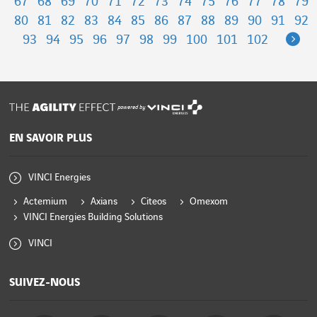
67
68
69
70
71
72
73
74
75
76
77
78
79
80
81
82
83
84
85
86
87
88
89
90
91
92
Ne
93
94
95
96
97
98
99
100
101
102
powered by
EN SAVOIR PLUS
VINCI Energies
Actemium
Axians
Citeos
Omexom
VINCI Energies Building Solutions
VINCI
SUIVEZ-NOUS