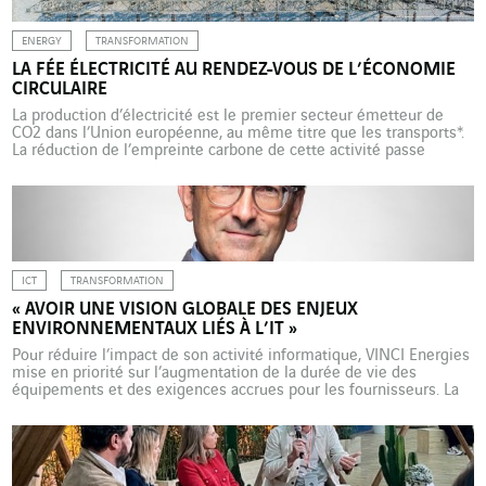
ENERGY
TRANSFORMATION
LA FÉE ÉLECTRICITÉ AU RENDEZ-VOUS DE L’ÉCONOMIE
CIRCULAIRE
La production d’électricité est le premier secteur émetteur de
CO2 dans l’Union européenne, au même titre que les transports*.
La réduction de l’empreinte carbone de cette activité passe
notamment par l’économie circulaire. Les initiatives commencent
à être mises en place pour développer de nouveaux modèles, à
l’instar de celle d’Omexom en Finlande. Dans son entreprise […]
ICT
TRANSFORMATION
« AVOIR UNE VISION GLOBALE DES ENJEUX
ENVIRONNEMENTAUX LIÉS À L’IT »
Pour réduire l’impact de son activité informatique, VINCI Energies
mise en priorité sur l’augmentation de la durée de vie des
équipements et des exigences accrues pour les fournisseurs. La
réparation, quand elle est possible, est systématique. Les
explications de Dominique Tessaro, directeur des systèmes
d’information. Quel est le rôle de VINCI Energies Systèmes
d’Information (VESI) […]