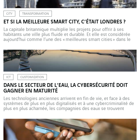
CITY
TRANSFORMATION
ET SI LA MEILLEURE SMART CITY, C’ÉTAIT LONDRES ?
La capitale britannique multiplie les projets pour offrir à ses
habitants une ville plus fluide et durable. Et elle est considérée
aujourd’hui comme l’une des « meilleures smart cities » dans le
monde. Selon la dernière édition de l’IESE Cities in Motion Index
publiée en 2021, Londres est la meilleure smart city au monde.
De fait, la […]
ICT
CUSTOMIZATION
DANS LE SECTEUR DE L’EAU, LA CYBERSÉCURITÉ DOIT
GAGNER EN MATURITÉ
Les technologies anciennes arrivent en fin de vie, et face à des
systèmes de plus en plus digitalisés et à une cybercriminalité de
plus en plus acharnée, les compagnies des eaux se trouvent
exposées à des risques importants. La mission d’une compagnie
des eaux est claire : garantir la fiabilité et la sécurité de
l’approvisionnement en […]