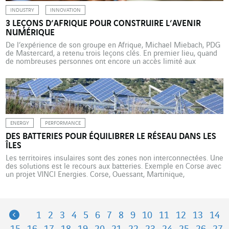
INDUSTRY
INNOVATION
3 LEÇONS D’AFRIQUE POUR CONSTRUIRE L’AVENIR
NUMÉRIQUE
De l’expérience de son groupe en Afrique, Michael Miebach, PDG
de Mastercard, a retenu trois leçons clés. En premier lieu, quand
de nombreuses personnes ont encore un accès limité aux
services financiers de base, mieux vaut apporter directement ses
produits et services au client via son portable. En deuxième lieu,
les projets les plus réussis […]
ENERGY
PERFORMANCE
DES BATTERIES POUR ÉQUILIBRER LE RÉSEAU DANS LES
ÎLES
Les territoires insulaires sont des zones non interconnectées. Une
des solutions est le recours aux batteries. Exemple en Corse avec
un projet VINCI Energies. Corse, Ouessant, Martinique,
Guadeloupe, La Réunion… la plupart des îles françaises ne sont
pas connectées au réseau d’électricité continental (ou de façon
limitée en Corse). Ces zones non interconnectées (ZNI)
nécessitent […]
Previous
1
2
3
4
5
6
7
8
9
10
11
12
13
14