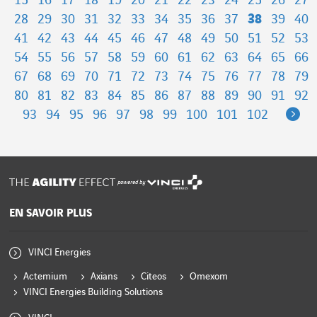
15
16
17
18
19
20
21
22
23
24
25
26
27
28
29
30
31
32
33
34
35
36
37
38
39
40
41
42
43
44
45
46
47
48
49
50
51
52
53
54
55
56
57
58
59
60
61
62
63
64
65
66
67
68
69
70
71
72
73
74
75
76
77
78
79
80
81
82
83
84
85
86
87
88
89
90
91
92
Ne
93
94
95
96
97
98
99
100
101
102
powered by
EN SAVOIR PLUS
VINCI Energies
Actemium
Axians
Citeos
Omexom
VINCI Energies Building Solutions