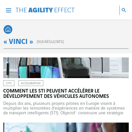
Accéder directement au contenu de la page
Accéder à la navigation principale
Accéder à la recherche
Re
Menu
Rec
Retour à l'accueil
« VINCI »
(
916
RÉSULTATS)
CITY
ACCELERATION
COMMENT LES STI PEUVENT ACCÉLÉRER LE
DÉVELOPPEMENT DES VÉHICULES AUTONOMES
Depuis dix ans, plusieurs projets pilotes en Europe visent à
multiplier les remontées d’expériences en matière de systèmes
de transport intelligents (STI). Objectif : construire une stratégie
harmonisée de développement des véhicules autonomes dans
l’Union. Bilan d’étape. Travaux de normalisation, financement de
projets de recherche, construction d’un cadre réglementaire en