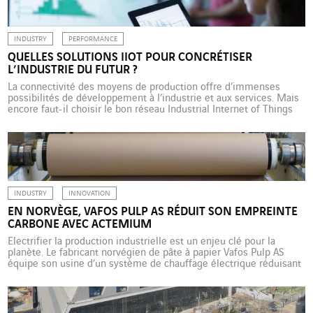
vue d’accélérer le développement d’une offre […]
INDUSTRY
PERFORMANCE
QUELLES SOLUTIONS IIOT POUR CONCRÉTISER
L’INDUSTRIE DU FUTUR ?
La connectivité des moyens de production offre d’immenses
possibilités de développement à l’industrie et aux services. Mais
encore faut-il choisir le bon réseau Industrial Internet of Things
(IIoT). Illustration au Portugal avec la compagnie de distribution
d’eau Águas do Norte. Optimisation des process, meilleure
disponibilité des équipements grâce à la maintenance prédictive,
amélioration de la […]
INDUSTRY
INNOVATION
EN NORVÈGE, VAFOS PULP AS RÉDUIT SON EMPREINTE
CARBONE AVEC ACTEMIUM
Electrifier la production industrielle est un enjeu clé pour la
planète. Le fabricant norvégien de pâte à papier Vafos Pulp AS
équipe son usine d’un système de chauffage électrique réduisant
au minimum son empreinte carbone grâce à une solution
développée par Actemium. Une première en Europe. L’entreprise
norvégienne Vafos Pulp AS est un fabricant de […]