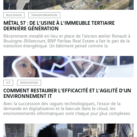
BUILDINGS
TRANSFORMATION
MÉTAL 57 : DE L’USINE À L’IMMEUBLE TERTIAIRE
DERNIÈRE GÉNÉRATION
Récemment installé en lieu et place de l’ancien atelier Renault à
Boulogne-Billancourt, BNP Paribas Real Estate a fait le pari de la
transition énergétique. Un bâtiment pensé comme la
préfiguration du tertiaire post-Covid. Missionnée sur les lots
chauffage, ventilation, climatisation, VINCI Energies, après la
construction, en assure la maintenance technique. En mars 2022,
les collaborateurs […]
ICT
INNOVATION
COMMENT RESTAURER L’EFFICACITÉ ET L’AGILITÉ D’UN
ENVIRONNEMENT IT
Avec la succession des vagues technologiques, l’essor de la
demande en digitalisation et la bascule dans le cloud, les
environnements informatiques sont chaque jour plus complexes.
Pour donner à son personnel informatique une plus grande
capacité d’action et une meilleure vision d’ensemble, Axians
Pays-Bas propose GAIA, une plateforme d’observabilité et
d’orchestration IT de bout en […]