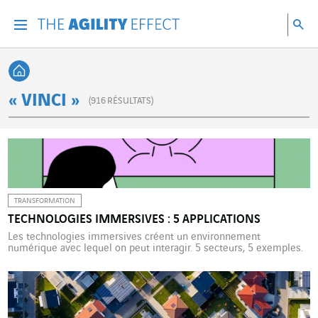
Accéder directement au contenu de la page
Accéder à la navigation principale
Accéder à la recherche
Re
Menu
Rec
Retour à l'accueil
« VINCI »
(
916
RÉSULTATS)
TRANSFORMATION
TECHNOLOGIES IMMERSIVES : 5 APPLICATIONS
Les technologies immersives créent un environnement
numérique avec lequel on peut interagir. 5 secteurs, 5 exemples.