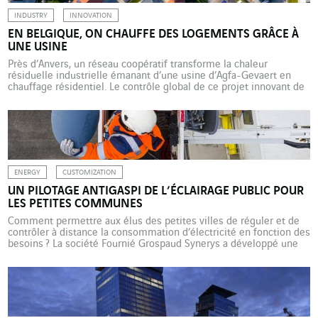
INDUSTRY
INNOVATION
EN BELGIQUE, ON CHAUFFE DES LOGEMENTS GRÂCE À
UNE USINE
Près d’Anvers, un réseau coopératif transforme la chaleur
résiduelle industrielle émanant d’une usine d’Agfa-Gevaert en
chauffage résidentiel. Le contrôle global de ce projet innovant de
distribution de la chaleur dans le réseau est assuré par Actemium,
qui se charge de l’automatisation, de la visualisation (à distance),
de l’ingénierie électrique, de la construction des panneaux et […]
ENERGY
CUSTOMIZATION
UN PILOTAGE ANTIGASPI DE L’ÉCLAIRAGE PUBLIC POUR
LES PETITES COMMUNES
Comment permettre aux élus des petites villes de réguler et de
contrôler à distance la consommation d’électricité en fonction des
besoins ? La société Fournié Grospaud Synerys a développé une
solution ad hoc, ouverte, évolutive et peu coûteuse. En France,
l’éclairage public représente 41 % des consommations
d’électricité des collectivités territoriales, 16 % de leurs
consommations toutes énergies […]