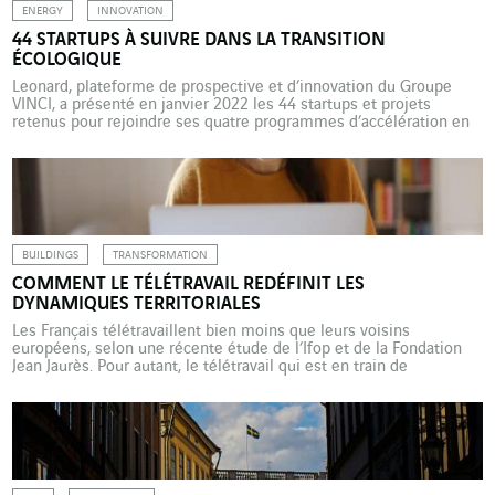
ENERGY
INNOVATION
44 STARTUPS À SUIVRE DANS LA TRANSITION
ÉCOLOGIQUE
Leonard, plateforme de prospective et d’innovation du Groupe
VINCI, a présenté en janvier 2022 les 44 startups et projets
retenus pour rejoindre ses quatre programmes d’accélération en
2022 : « Seed », « Catalyst », « Intrapreneurs » et « IA ». Le cahier des
charges ? Développer des solutions dédiées à la transition
écologique ainsi qu’à la sécurité et la productivité dans les
secteurs […]
BUILDINGS
TRANSFORMATION
COMMENT LE TÉLÉTRAVAIL REDÉFINIT LES
DYNAMIQUES TERRITORIALES
Les Français télétravaillent bien moins que leurs voisins
européens, selon une récente étude de l’Ifop et de la Fondation
Jean Jaurès. Pour autant, le télétravail qui est en train de
bouleverser durablement l’organisation des ménages et des
entreprises, pourrait aussi recomposer les dynamiques
territoriales. Immobilier d’entreprise, mobilités quotidiennes,
stratégies résidentielles sont autant de sujets bousculés […]