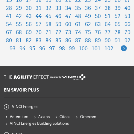
15
16
17
18
19
20
21
22
23
24
25
26
27
28
29
30
31
32
33
34
35
36
37
38
39
40
41
42
43
44
45
46
47
48
49
50
51
52
53
54
55
56
57
58
59
60
61
62
63
64
65
66
67
68
69
70
71
72
73
74
75
76
77
78
79
80
81
82
83
84
85
86
87
88
89
90
91
92
Ne
93
94
95
96
97
98
99
100
101
102
powered by
EN SAVOIR PLUS
VINCI Energies
Actemium
Axians
Citeos
Omexom
VINCI Energies Building Solutions