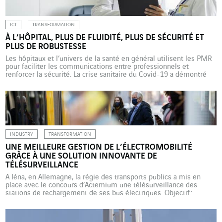
ICT
TRANSFORMATION
À L’HÔPITAL, PLUS DE FLUIDITÉ, PLUS DE SÉCURITÉ ET
PLUS DE ROBUSTESSE
Les hôpitaux et l’univers de la santé en général utilisent les PMR
pour faciliter les communications entre professionnels et
renforcer la sécurité. La crise sanitaire du Covid-19 a démontré
l’importance d’un système de santé efficace. Les cyberattaques
contre des établissements en France et en Europe ont mis en
lumière les failles de systèmes informatiques, souvent […]
INDUSTRY
TRANSFORMATION
UNE MEILLEURE GESTION DE L’ÉLECTROMOBILITÉ
GRÂCE À UNE SOLUTION INNOVANTE DE
TÉLÉSURVEILLANCE
A Iéna, en Allemagne, la régie des transports publics a mis en
place avec le concours d’Actemium une télésurveillance des
stations de rechargement de ses bus électriques. Objectif :
détecter et résoudre les problèmes aussi rapidement que
possible. Cela fait 120 ans que les tramways électriques
sillonnent la grande ville industrielle et universitaire d’Iéna, dans