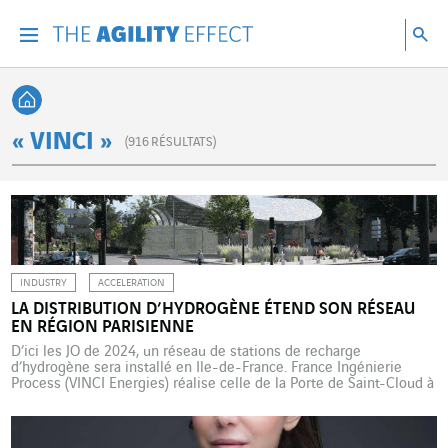
Accéder directement au contenu de la page
Accéder à la navigation principale
Accéder à la recherche
Re
Menu
Rec
Retour à l'accueil
« VINCI »
(
916
RÉSULTATS)
INDUSTRY
ACCELERATION
LA DISTRIBUTION D’HYDROGÈNE ÉTEND SON RÉSEAU
EN RÉGION PARISIENNE
D’ici les JO de 2024, un réseau de stations de recharge
d’hydrogène sera installé en Ile-de-France. France Ingénierie
Process (VINCI Energies) réalise celle de la Porte de Saint-Cloud à
Paris, dotée d’une capacité plus importante. La nouvelle station
d’hydrogène de la Porte de Saint-Cloud à Paris approvisionnera
bientôt la première flotte de véhicules à hydrogène […]