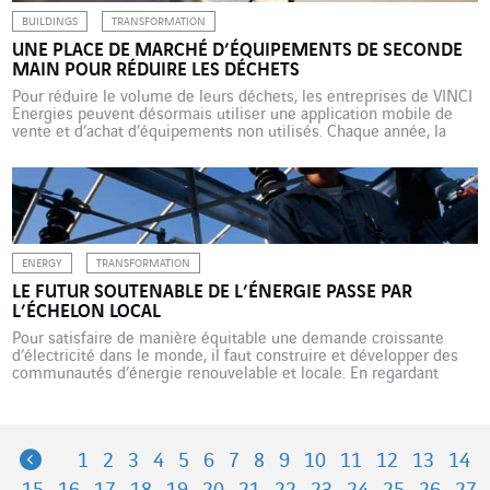
BUILDINGS
TRANSFORMATION
UNE PLACE DE MARCHÉ D’ÉQUIPEMENTS DE SECONDE
MAIN POUR RÉDUIRE LES DÉCHETS
Pour réduire le volume de leurs déchets, les entreprises de VINCI
Energies peuvent désormais utiliser une application mobile de
vente et d’achat d’équipements non utilisés. Chaque année, la
filière BTP en France produit 42 millions de tonnes de déchets.
Parmi les leviers de contribution du secteur à une plus grande
sobriété dans la consommation de […]
ENERGY
TRANSFORMATION
LE FUTUR SOUTENABLE DE L’ÉNERGIE PASSE PAR
L’ÉCHELON LOCAL
Pour satisfaire de manière équitable une demande croissante
d’électricité dans le monde, il faut construire et développer des
communautés d’énergie renouvelable et locale. En regardant
autour de nous, nous pouvons constater la simplicité avec
laquelle nous interagissons avec les complexes systèmes de
production, de transformation, de transport et de distribution
électrique qui nous accompagnent au […]
Previous
1
2
3
4
5
6
7
8
9
10
11
12
13
14