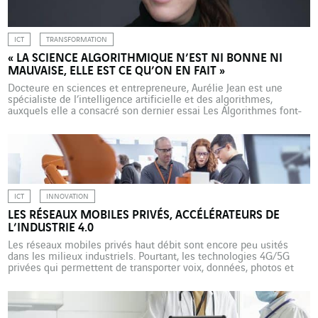
ICT
TRANSFORMATION
« LA SCIENCE ALGORITHMIQUE N’EST NI BONNE NI
MAUVAISE, ELLE EST CE QU’ON EN FAIT »
Docteure en sciences et entrepreneure, Aurélie Jean est une
spécialiste de l’intelligence artificielle et des algorithmes,
auxquels elle a consacré son dernier essai Les Algorithmes font-
ils la Loi ? (Editions de l’Observatoire, octobre 2021). Pour elle, la
data et l’IA sont une étape majeure dans la transformation
numérique des organisations. Pourquoi les algorithmes font-ils
peur ? Aurélie […]
ICT
INNOVATION
LES RÉSEAUX MOBILES PRIVÉS, ACCÉLÉRATEURS DE
L’INDUSTRIE 4.0
Les réseaux mobiles privés haut débit sont encore peu usités
dans les milieux industriels. Pourtant, les technologies 4G/5G
privées qui permettent de transporter voix, données, photos et
vidéos, peuvent considérablement faciliter et fiabiliser les
opérations sur les sites et dans les usines. La ligne d’assemblage
finale de l’Airbus A380 (dont la production a été arrêtée) […]