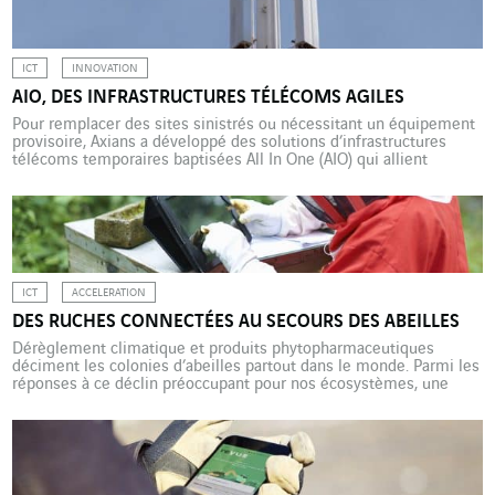
l’est […]
ICT
INNOVATION
AIO, DES INFRASTRUCTURES TÉLÉCOMS AGILES
Pour remplacer des sites sinistrés ou nécessitant un équipement
provisoire, Axians a développé des solutions d’infrastructures
télécoms temporaires baptisées All In One (AIO) qui allient
rapidité d’installation, multiplicité des usages et faible impact sur
l’environnement. Incendie, catastrophe naturelle, panne… les
causes de sinistres ne manquent pas sur les infrastructures de
télécommunications. Dans de tels cas, […]
ICT
ACCELERATION
DES RUCHES CONNECTÉES AU SECOURS DES ABEILLES
Dérèglement climatique et produits phytopharmaceutiques
déciment les colonies d’abeilles partout dans le monde. Parmi les
réponses à ce déclin préoccupant pour nos écosystèmes, une
ruche « intelligente » expérimentée en Nouvelle-Calédonie par
Axians et la start-up Label Abeille. La disparition des abeilles est
un fait mondial identifié depuis trente ans sous le nom de
syndrome d’effondrement des […]