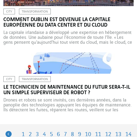
CITY
TRANSFORMATION
COMMENT DUBLIN EST DEVENUE LA CAPITALE
EUROPÉENNE DU DATA CENTER ET DU CLOUD
La capitale irlandaise a développé une expertise en hébergement
de données. Une aubaine pour l’économie de toute l’île. « Les
gens pensent qu’aujourd’hui tout vient du cloud, mais le cloud, ce
sont des données hébergées sur des serveurs, et le cloud, c’est
ici ! » Ici, c’est Dublin, capitale de l’Irlande, et Brian Roe, directeur
commercial de Servecentric, […]
CITY
TRANSFORMATION
LE TECHNICIEN DE MAINTENANCE DU FUTUR SERA-T-IL
UN SIMPLE SUPERVISEUR DE ROBOT ?
Drones et robots se sont invités, ces dernières années, dans la
panoplie des technologies appuyant les équipes de maintenance.
Ils détectent les fuites, réparent les routes, veillent sur les
réseaux électriques et mesurent les performances énergétiques
des bâtiments… Bref, ils prennent la main sur des tâches jusqu’ici
dévolues aux techniciens en chair et en os. […]
Previous
1
2
3
4
5
6
7
8
9
10
11
12
13
14