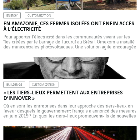
ENERGY
CUSTOMIZATION
EN AMAZONIE, CES FERMES ISOLÉES ONT ENFIN ACCÈS
À L’ÉLECTRICITÉ
Pour apporter l’électricité dans les communautés vivant sur les
îles créées par le barrage de Tucuruí au Brésil, Omexom a installé
des minicentrales photovoltaïques. Une solution agile encouragée
par les pouvoirs publics. Cruel paradoxe. Dans l’Etat de Pará, en
Amazonie, les ouvriers qui ont construit le barrage
hydroélectrique de Tucuruí, l’un des plus grands du […]
BUILDINGS
CUSTOMIZATION
« LES TIERS-LIEUX PERMETTENT AUX ENTREPRISES
D’INNOVER »
Où en sont les entreprises dans leur approche des tiers-lieux en
faveur desquels le gouvernement français a annoncé des mesures
en juin 2019 ? En quoi les tiers-lieux promeuvent-ils de nouvelles
pratiques de travail ? L’analyse de Patrick Levy-Waitz, président de
la Fondation Travailler autrement, dont la « Mission Coworking :
Territoires, Travail, Numérique » a inspiré les pouvoirs publics. […]