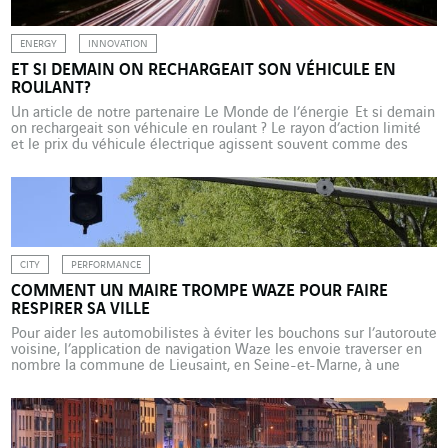
ENERGY
INNOVATION
ET SI DEMAIN ON RECHARGEAIT SON VÉHICULE EN
ROULANT?
Un article de notre partenaire Le Monde de l’énergie Et si demain
on rechargeait son véhicule en roulant ? Le rayon d’action limité
et le prix du véhicule électrique agissent souvent comme des
freins à l’achat, tout comme la disponibilité et la puissance des
bornes de recharge. Le concept de recharge dynamique pourrait
favoriser l’adoption […]
CITY
PERFORMANCE
COMMENT UN MAIRE TROMPE WAZE POUR FAIRE
RESPIRER SA VILLE
Pour aider les automobilistes à éviter les bouchons sur l’autoroute
voisine, l’application de navigation Waze les envoie traverser en
nombre la commune de Lieusaint, en Seine-et-Marne, à une
quarantaine de kilomètres au sud de Paris (France). Ce
détournement « intelligent » se traduit par des nuisances
importantes pour les habitants. Pour tromper l’algorithme et
envoyer […]