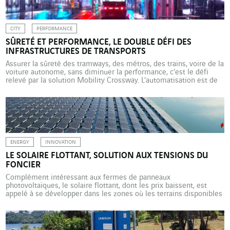
labyrinthe pour le […]
CITY
PERFORMANCE
SÛRETÉ ET PERFORMANCE, LE DOUBLE DÉFI DES
INFRASTRUCTURES DE TRANSPORTS
Assurer la sûreté des tramways, des métros, des trains, voire de la
voiture autonome, sans diminuer la performance, c’est le défi
relevé par la solution Mobility Crossway. L’automatisation est de
plus en plus présente dans les transports, individuels et collectifs.
Voiture autonome, métro sans conducteur, infrastructure
intelligente. Les bénéfices se mesurent en termes de sécurité […]
ENERGY
INNOVATION
LE SOLAIRE FLOTTANT, SOLUTION AUX TENSIONS DU
FONCIER
Complément intéressant aux fermes de panneaux
photovoltaïques, le solaire flottant, dont les prix baissent, est
appelé à se développer dans les zones où les terrains disponibles
se font rares. Où installer des panneaux photovoltaïques ? Parce
que les terrains peuvent être rares et chers, il peut être
intéressant de regarder… du côté de l’eau pour y […]