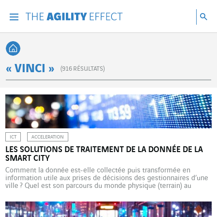
Accéder directement au contenu de la page
Accéder à la navigation principale
Accéder à la recherche
Re
Menu
Rec
Retour à l'accueil
« VINCI »
(
916
RÉSULTATS)
ICT
ACCELERATION
LES SOLUTIONS DE TRAITEMENT DE LA DONNÉE DE LA
SMART CITY
Comment la donnée est-elle collectée puis transformée en
information utile aux prises de décisions des gestionnaires d’une
ville ? Quel est son parcours du monde physique (terrain) au
monde digital (stockage, IA, applications métiers, etc.) ?
Explications. Le système de traitement des données via les
environnements de type « smart » peut ressembler à un véritable