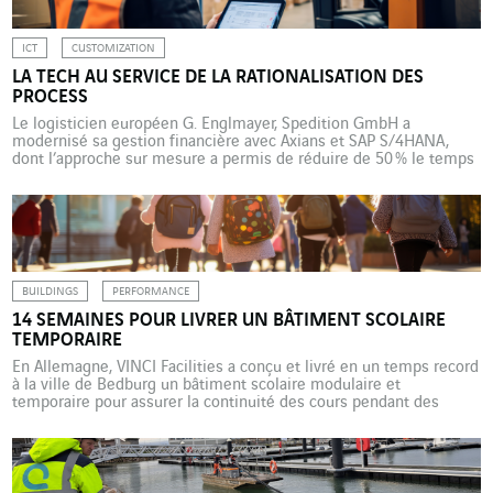
ICT
CUSTOMIZATION
LA TECH AU SERVICE DE LA RATIONALISATION DES
PROCESS
Le logisticien européen G. Englmayer, Spedition GmbH a
modernisé sa gestion financière avec Axians et SAP S/4HANA,
dont l’approche sur mesure a permis de réduire de 50 % le temps
de clôture mensuelle et d’améliorer l’automatisation et la
transparence des process. Depuis plus de cent soixante ans, G.
Englmayer, Spedition GmbH évolue dans le secteur du […]
BUILDINGS
PERFORMANCE
14 SEMAINES POUR LIVRER UN BÂTIMENT SCOLAIRE
TEMPORAIRE
En Allemagne, VINCI Facilities a conçu et livré en un temps record
à la ville de Bedburg un bâtiment scolaire modulaire et
temporaire pour assurer la continuité des cours pendant des
travaux de rénovation. Un projet qui illustre l’expertise de
l’entreprise en matière de solutions flexibles. Le 22 mai 2025,
VINCI Facilities Solution en Allemagne […]