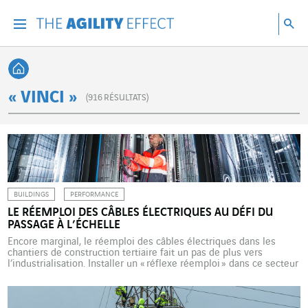
Accéder directement au contenu de la page
Accéder à la navigation principale
Accéder à la recherche
Re
Menu
Rec
Retour à l'accueil
« VINCI »
(
916
RÉSULTATS)
BUILDINGS
PERFORMANCE
LE RÉEMPLOI DES CÂBLES ÉLECTRIQUES AU DÉFI DU
PASSAGE À L’ÉCHELLE
Encore marginal, le réemploi des câbles électriques dans les
chantiers de construction tertiaire fait un pas de plus vers
l’industrialisation. Installer un « réflexe réemploi » dans ce secteur
sur fond d’urgence climatique, c’est l’ambition de ce projet
développé par Cegelec Nord Grands Projets sous la marque
Circable. Ils sont aussi sûrs et performants que des neufs, […]