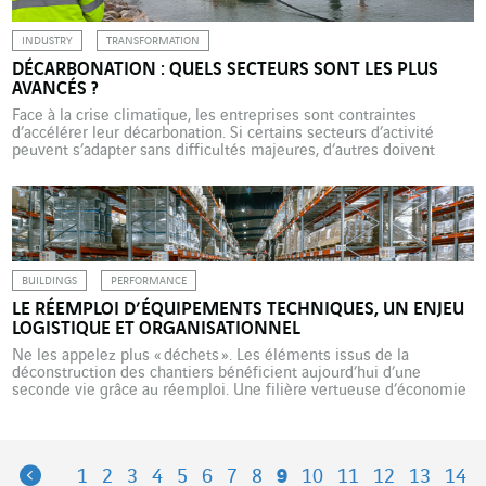
INDUSTRY
TRANSFORMATION
DÉCARBONATION : QUELS SECTEURS SONT LES PLUS
AVANCÉS ?
Face à la crise climatique, les entreprises sont contraintes
d’accélérer leur décarbonation. Si certains secteurs d’activité
peuvent s’adapter sans difficultés majeures, d’autres doivent
engager des transformations profondes pour répondre à ces
enjeux. VINCI Energies accompagne de nombreuses entreprises
dans cette trajectoire d’atténuation et d’adaptation. Dans un
contexte mondial de crise climatique, de volatilité énergétique et
[…]
BUILDINGS
PERFORMANCE
LE RÉEMPLOI D’ÉQUIPEMENTS TECHNIQUES, UN ENJEU
LOGISTIQUE ET ORGANISATIONNEL
Ne les appelez plus « déchets ». Les éléments issus de la
déconstruction des chantiers bénéficient aujourd’hui d’une
seconde vie grâce au réemploi. Une filière vertueuse d’économie
circulaire, où s’illustre RESO Services, et dans laquelle la rigueur
logistique est clé. Implantée au nord de Paris, sur la commune du
Blanc-Mesnil, près de l’aéroport du Bourget, à seulement […]
Previous
1
2
3
4
5
6
7
8
9
10
11
12
13
14