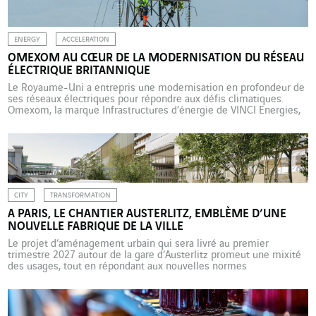
ENERGY
ACCELERATION
OMEXOM AU CŒUR DE LA MODERNISATION DU RÉSEAU
ÉLECTRIQUE BRITANNIQUE
Le Royaume-Uni a entrepris une modernisation en profondeur de
ses réseaux électriques pour répondre aux défis climatiques.
Omexom, la marque Infrastructures d’énergie de VINCI Energies,
joue un rôle clé dans cette transformation à travers des projets
majeurs en Ecosse et en Angleterre. Le Royaume-Uni s’est
engagé depuis deux ans dans une transformation majeure de son
[…]
CITY
TRANSFORMATION
A PARIS, LE CHANTIER AUSTERLITZ, EMBLÈME D’UNE
NOUVELLE FABRIQUE DE LA VILLE
Le projet d’aménagement urbain qui sera livré au premier
trimestre 2027 autour de la gare d’Austerlitz promeut une mixité
des usages, tout en répondant aux nouvelles normes
environnementales. VINCI Energies participe à ce chantier hors
normes avec six de ses entreprises. Si la notion d’hybridation
fonctionnelle trouve depuis quelques années un écho grandissant
dans le […]