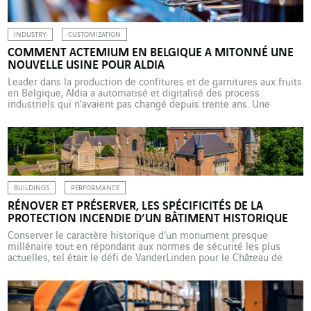
INDUSTRY
CUSTOMIZATION
COMMENT ACTEMIUM EN BELGIQUE A MITONNÉ UNE
NOUVELLE USINE POUR ALDIA
Leader dans la production de confitures et de garnitures aux fruits
en Belgique, Aldia a automatisé et digitalisé des process
industriels qui n’avaient pas changé depuis trente ans. Une
transformation sur mesure réalisée par la marque Industrie de
VINCI Energies en pleine crise Covid. « Cette nouvelle usine était
une première pour Aldia, qui s’en est […]
BUILDINGS
PERFORMANCE
RÉNOVER ET PRÉSERVER, LES SPÉCIFICITÉS DE LA
PROTECTION INCENDIE D’UN BÂTIMENT HISTORIQUE
Conserver le caractère historique d’un monument presque
millénaire tout en répondant aux normes de sécurité les plus
actuelles, tel était le défi de VanderLinden pour le Château de
Heeswijk. L’entreprise de VINCI Energies Building Solutions aux
Pays-Bas a choisi une approche fondée sur une solution
technique hybride. Bâti il y a près d’un millénaire, le […]