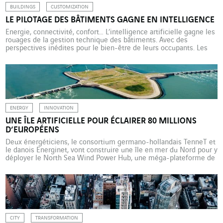
BUILDINGS
CUSTOMIZATION
LE PILOTAGE DES BÂTIMENTS GAGNE EN INTELLIGENCE
Energie, connectivité, confort… L’intelligence artificielle gagne les
rouages de la gestion technique des bâtiments. Avec des
perspectives inédites pour le bien-être de leurs occupants. Les
outils de gestion technique des bâtiments (GTB) existent depuis
plus de trente ans. Trois décennies marquées à la fois par des
évolutions dans les usages des environnements tertiaires et par
[…]
ENERGY
INNOVATION
UNE ÎLE ARTIFICIELLE POUR ÉCLAIRER 80 MILLIONS
D’EUROPÉENS
Deux énergéticiens, le consortium germano-hollandais TenneT et
le danois Energinet, vont construire une île en mer du Nord pour y
déployer le North Sea Wind Power Hub, une méga-plateforme de
distribution d’énergie éolienne. Situé à mi-chemin de l’Angleterre
et du Danemark, ce hub concentrera la production des champs
d’éoliennes de la mer du Nord pour […]
CITY
TRANSFORMATION