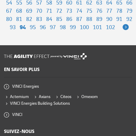
54
55
56
57
58
59
60
61
62
63
64
65
66
67
68
69
70
71
72
73
74
75
76
77
78
79
80
81
82
83
84
85
86
87
88
89
90
91
92
Ne
93
94
95
96
97
98
99
100
101
102
powered by
EN SAVOIR PLUS
VINCI Energies
Actemium
Axians
Citeos
Omexom
VINCI Energies Building Solutions
VINCI
SUIVEZ-NOUS