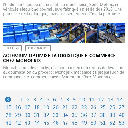
Né de la recherche d’une start-up munichoise, Sono Motors, ce
véhicule électrique pourrait être fabriqué en série dès 2018. Une
prouesse technologique, mais pas seulement. C’est la première
voiture électrique citadine capable de se recharger à l’énergie
solaire. Sion, petit bijou de technologie sur quatre roues, est le
fruit de quatre années de recherche et […]
INDUSTRY
PERFORMANCE
ACTEMIUM OPTIMISE LA LOGISTIQUE E-COMMERCE
CHEZ MONOPRIX
Mutualisation des stocks, division par deux du temps de livraison
et optimisation du process : Monoprix mécanise sa préparation de
commandes e-commerce avec Actemium. Chez Monoprix, le
brief était clair : « Nous souhaitions disposer sur un même site de
la partie livraison e-commerce et de la distribution magasin afin
de mutualiser les stocks et simplifier la logistique. […]
Previous
1
2
3
4
5
6
7
8
9
10
11
12
13
14
15
16
17
18
19
20
21
22
23
24
25
26
27
28
29
30
31
32
33
34
35
36
37
38
39
40
41
42
43
44
45
46
47
48
49
50
51
52
53