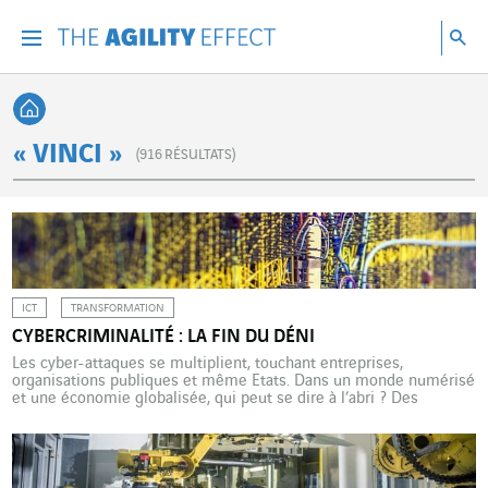
Accéder directement au contenu de la page
Accéder à la navigation principale
Accéder à la recherche
Re
Menu
Rec
Retour à l'accueil
« VINCI »
(
916
RÉSULTATS)
ICT
TRANSFORMATION
CYBERCRIMINALITÉ : LA FIN DU DÉNI
Les cyber-attaques se multiplient, touchant entreprises,
organisations publiques et même Etats. Dans un monde numérisé
et une économie globalisée, qui peut se dire à l’abri ? Des
solutions existent pour se prémunir. Avec la transformation
numérique, une multitude de réseaux se retrouvent imbriqués les
uns dans les autres : réseaux de télécommunications, ordinateurs,
applications mobiles sur nos […]