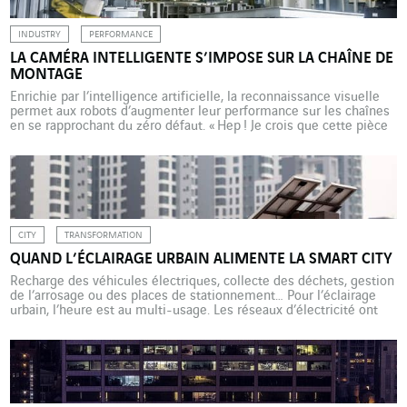
INDUSTRY
PERFORMANCE
LA CAMÉRA INTELLIGENTE S’IMPOSE SUR LA CHAÎNE DE
MONTAGE
Enrichie par l’intelligence artificielle, la reconnaissance visuelle
permet aux robots d’augmenter leur performance sur les chaînes
en se rapprochant du zéro défaut. « Hep ! Je crois que cette pièce
présente un défaut, une microperforation de la taille d’une tête
d’épingle. Tu veux regarder et confirmer le problème ? » La scène
se passe à Munich, dans le centre […]
CITY
TRANSFORMATION
QUAND L’ÉCLAIRAGE URBAIN ALIMENTE LA SMART CITY
Recharge des véhicules électriques, collecte des déchets, gestion
de l’arrosage ou des places de stationnement… Pour l’éclairage
urbain, l’heure est au multi-usage. Les réseaux d’électricité ont
des finalités très diverses. Ils servent, par exemple, à alimenter
des mises en lumière somptueuses, comme chaque été au
château de Versailles, avec l’éblouissant spectacle son et lumière
des […]