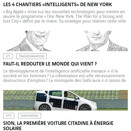
LES 4 CHANTIERS «INTELLIGENTS» DE NEW YORK
« Big Apple » mise sur les nouvelles technologies pour mettre en
œuvre le programme « One New York, The Plan for a Strong and
Just City » défini par le maire. Sa stratégie pour réaliser cette ville
« forte et équitable » se déploie sur quatre axes : l’accès à
l’Internet très haut débit pour tous, le dimensionnement des
projets « smart » […]
ICT
TRANSFORMATION
FAUT-IL REDOUTER LE MONDE QUI VIENT ?
Le développement de l’intelligence artificielle menace-t-il la
société et les hommes ? La robotisation est-elle nécessairement
destructrice d’emplois ? Le monopole des Gafa aura-t-il raison de
l’innovation numérique ? Non, répondent le prospectiviste Joël de
Rosnay (1) et Hervé Adam, directeur général de VINCI Energies
France. A condition que l’on défende une vision collective et
connectée de l’humanité. […]
CITY
INNOVATION
SION, LA PREMIÈRE VOITURE CITADINE À ÉNERGIE
SOLAIRE