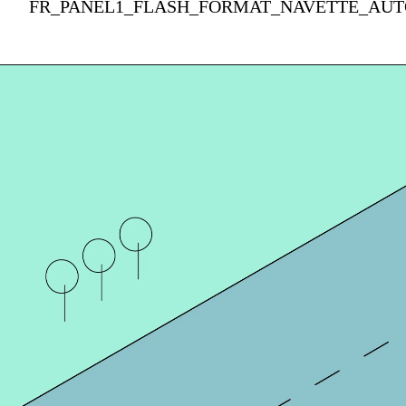
FR_PANEL1_FLASH_FORMAT_NAVETTE_AUT