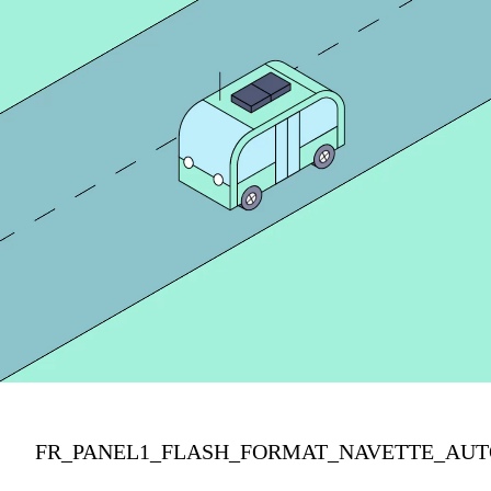
FR_PANEL1_FLASH_FORMAT_NAVETTE_AUT