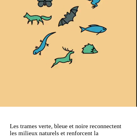
Les trames verte, bleue et noire reconnectent
les milieux naturels et renforcent la