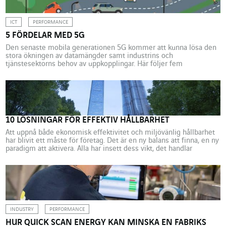
kameror, som avläser onormal värme och kan rikta objektivet mot
en källa där det snart skulle kunna börja brinna. Systemet har
installerats i belgiska Puurs, i
ICT
PERFORMANCE
företaget Renewis lokaler. Renewi specialiserar sig […]
5 FÖRDELAR MED 5G
Den senaste mobila generationen 5G kommer att kunna lösa den
stora ökningen av datamängder samt industrins och
tjänstesektorns behov av uppkopplingar. Här följer fem
nyttjandeområden inom transportsektorn, vården, robotiken,
energivärlden och byggnader.
10 LÖSNINGAR FÖR EFFEKTIV HÅLLBARHET
Att uppnå både ekonomisk effektivitet och miljövänlig hållbarhet
har blivit ett måste för företag. Det är en ny balans att finna, en ny
paradigm att aktivera. Alla har insett dess vikt, det handlar
verkligen om att byta mjukvara. Hållbar effektivitet genom
flexibilitet, det är riktlinjen som genomsyrar VINCI Energies’
modell.
INDUSTRY
PERFORMANCE
HUR QUICK SCAN ENERGY KAN MINSKA EN FABRIKS