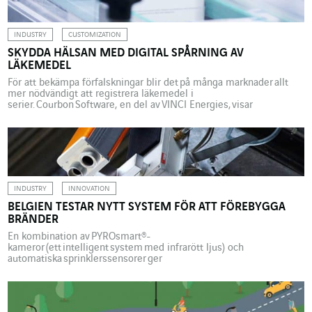
INDUSTRY
CUSTOMIZATION
SKYDDA HÄLSAN MED DIGITAL SPÅRNING AV
LÄKEMEDEL
För att bekämpa förfalskningar blir det på många marknader allt
mer nödvändigt att registrera läkemedel i
serier. Courbon Software, en del av VINCI Energies, visar
framfötterna i ämnet och implementerar en ny lösning över hela
världen. Enligt det europeiska direktivet om förfalskade
läkemedel från 2019 ska laboratorium och apotek registrera
läkemedel i serier. Det krävs att system implementeras för att
verifiera produkters autenticitet och enligt det
systemet måste varje medicinförpackning markeras med ett
unikt tillverkningsnummer som också registreras i en […]
INDUSTRY
INNOVATION
BELGIEN TESTAR NYTT SYSTEM FÖR ATT FÖREBYGGA
BRÄNDER
En kombination av PYROsmart®-
kameror (ett intelligent system med infrarött ljus) och
automatiska sprinklerssensorer ger
sophanteringsföretaget Renewi ett mycket
effektivt säkerhetssystem. I Belgien testas nu en helt ny teknik
för att förutse, förebygga och släcka bränder på fabriker. Det går ut
på att en fabrikslokal övervakas av så kallade PYROsmart®-