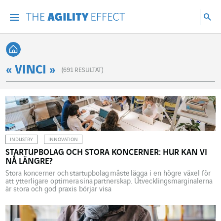
Gå direkt till sidans innehåll
Gå till huvudnavigeringen
Gå till forskning
Sö
Menu
Sök
Tillbaka till startsidan
« VINCI »
(
691
RESULTAT)
INDUSTRY
INNOVATION
STARTUPBOLAG OCH STORA KONCERNER: HUR KAN VI
NÅ LÄNGRE?
Stora koncerner och startupbolag måste lägga i en högre växel för
att ytterligare optimera sina partnerskap. Utvecklingsmarginalerna
är stora och god praxis börjar visa
sig, enligt Bernhard Kirchmair, Chief Digital Officer för VINCI
Energies i Tyskland. En ny undersökning visar att startupbolag och
stora företagskoncerner får allt mer med varandra att göra.