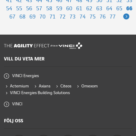
41
42
43
44
45
46
47
48
49
50
51
52
53
54
55
56
57
58
59
60
61
62
63
64
65
66
Ne
67
68
69
70
71
72
73
74
75
76
77
drivs av
VILL DU VETA MER
VINCI Energies
Actemium
Axians
Citeos
Omexom
VINCI Energies Building Solutions
VINCI
FÖLJ OSS