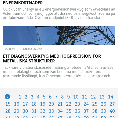
ENERGIKOSTNADER
Quick Scan Energy är ett energirevisionsverktyg som utvecklats av
Actemium och som möjliggör att dra ned på energikostnaderna på
ett fabriksområde. Över en tredjedel (36%) av den franska
industrins bränslekonsumtion (109,5 TWh) går varje år upp i rök.
Statistiken kommer från en studie av Ademe som visar
potentialen för att återanvända spillvärme inom industrin. Quick
[…]
ENERGY
PERFORMANCE
ETT DIAGNOSVERKTYG MED HÖGPRECISION FÖR
METALLISKA STRUKTURER
Tack vare vibrationsbaserade mätningsmetoden SAFE, som avläser
minsta felaktighet och som kan bedöma metallstrukturers
resterande livslängd, kan Omexom bättre sköta sina stolpar och
master. Hur vet man hur pass försvagad en skidlift egentligen är?
En ny teknik som utför diagnoser på metalliska strukturer gör det
möjligt att med hög precision utföra en diagnos över hur […]
Previous
1
2
3
4
5
6
7
8
9
10
11
12
13
14
15
16
17
18
19
20
21
22
23
24
25
26
27
28
29
30
31
32
33
34
35
36
37
38
39
40