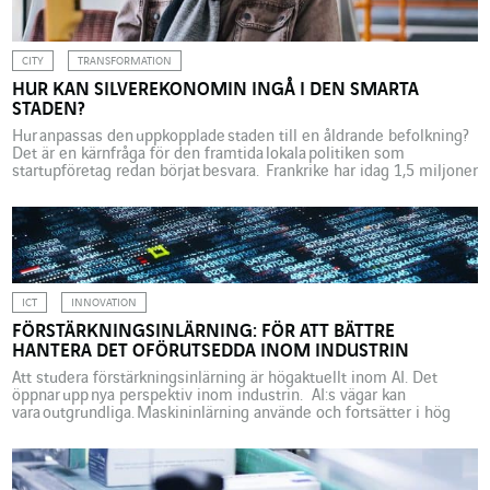
Och mycket har att göra med utvecklingen av POC (Proof of
Concept), som gjort att samarbeten och risktaganden skapat nya
kontakter. Mätningar som […]
CITY
TRANSFORMATION
HUR KAN SILVEREKONOMIN INGÅ I DEN SMARTA
STADEN?
Hur anpassas den uppkopplade staden till en åldrande befolkning?
Det är en kärnfråga för den framtida lokala politiken som
startupföretag redan börjat besvara. Frankrike har idag 1,5 miljoner
invånare som är 85 år eller mer. Inom trettio år kommer de att
vara tre gånger så många. 2016 fanns det 7 500 äldreboenden med
mer än 600 000 äldre personer och närmare 760 000 äldre med
funktionshinder fick hemtjänst. ”Den åldrande […]
ICT
INNOVATION
FÖRSTÄRKNINGSINLÄRNING: FÖR ATT BÄTTRE
HANTERA DET OFÖRUTSEDDA INOM INDUSTRIN
Att studera förstärkningsinlärning är högaktuellt inom AI. Det
öppnar upp nya perspektiv inom industrin. AI:s vägar kan
vara outgrundliga. Maskininlärning använde och fortsätter i hög
grad att använda en metod som går ut på att kartlägga ingående
data och förväntad utgående data. Algoritmen lär sig av tusentals
eller miljontals taggade exempel och kopplar på så
sätt samman bilder med kategorier eller klasser. ”Men man kan […]