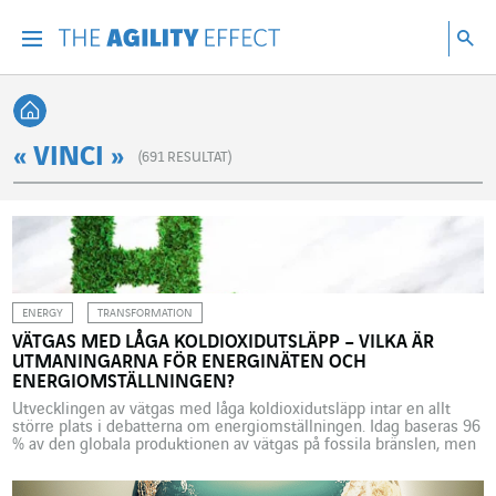
Gå direkt till sidans innehåll
Gå till huvudnavigeringen
Gå till forskning
Sö
Menu
Sök
Tillbaka till startsidan
« VINCI »
(
691
RESULTAT)
ENERGY
TRANSFORMATION
VÄTGAS MED LÅGA KOLDIOXIDUTSLÄPP – VILKA ÄR
UTMANINGARNA FÖR ENERGINÄTEN OCH
ENERGIOMSTÄLLNINGEN?
Utvecklingen av vätgas med låga koldioxidutsläpp intar en allt
större plats i debatterna om energiomställningen. Idag baseras 96
% av den globala produktionen av vätgas på fossila bränslen, men
kan utvecklingen av vätgasen bidra till en koldioxidsnål ekonomi?
Europeiska elmixar inriktar sig alltmer på intermittenta förnybara