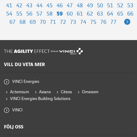
41
42
43
44
45
46
47
48
49
50
51
52
53
54
55
56
57
58
59
60
61
62
63
64
65
66
Ne
67
68
69
70
71
72
73
74
75
76
77
drivs av
VILL DU VETA MER
VINCI Energies
Actemium
Axians
Citeos
Omexom
VINCI Energies Building Solutions
VINCI
FÖLJ OSS