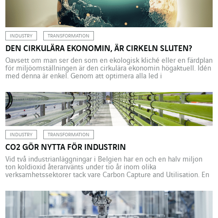
energikällor, och vätgas studeras som en potentiell
flexibilitetsresurs för […]
INDUSTRY
TRANSFORMATION
DEN CIRKULÄRA EKONOMIN, ÄR CIRKELN SLUTEN?
Oavsett om man ser den som en ekologisk kliché eller en färdplan
för miljöomställningen är den cirkulära ekonomin högaktuell. Idén
med denna är enkel. Genom att optimera alla led i
produktionskedjan kan man göra den mindre resursintensiv och
energikrävande och därmed bevara naturliga ekosystem. Även om
detta låter lovande kräver cirkularitet att man omprövar allt, […]
INDUSTRY
TRANSFORMATION
CO2 GÖR NYTTA FÖR INDUSTRIN
Vid två industrianläggningar i Belgien har en och en halv miljon
ton koldioxid återanvänts under tio år inom olika
verksamhetssektorer tack vare Carbon Capture and Utilisation. En
teknik som bidrar till en mer miljövänlig industri. Koldioxid
förknippas med klimatförändringar och har fått dålig publicitet.
Men även om koldioxid utan tvekan bidrar till den globala
uppvärmningen […]