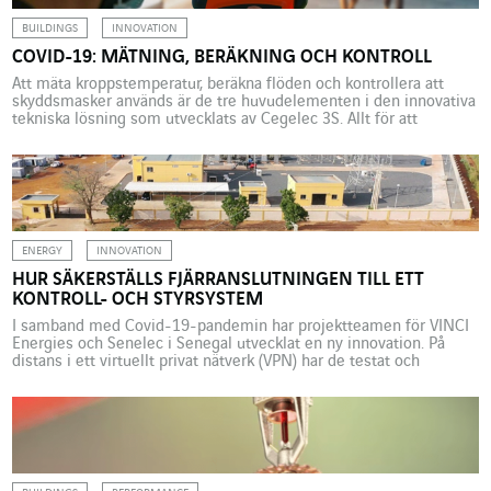
BUILDINGS
INNOVATION
COVID-19: MÄTNING, BERÄKNING OCH KONTROLL
Att mäta kroppstemperatur, beräkna flöden och kontrollera att
skyddsmasker används är de tre huvudelementen i den innovativa
tekniska lösning som utvecklats av Cegelec 3S. Allt för att
säkerställa att restriktionerna följs, med syfte att främja hälsa för
människor som besöker offentliga anläggningar. Sedan våren 2020
har de vidtagna åtgärderna för att hålla fysisk distans flerdubblat
[…]
ENERGY
INNOVATION
HUR SÄKERSTÄLLS FJÄRRANSLUTNINGEN TILL ETT
KONTROLL- OCH STYRSYSTEM
I samband med Covid-19-pandemin har projektteamen för VINCI
Energies och Senelec i Senegal utvecklat en ny innovation. På
distans i ett virtuellt privat nätverk (VPN) har de testat och
validerat styrsystemet för en HTB-transformatorstation med ”Full
Digital”. Covid-19-pandemin har i många länder lett till en ökad
användning av digital teknik för att företagens anställda ska […]