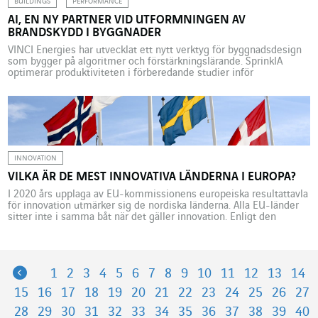
BUILDINGS
PERFORMANCE
AI, EN NY PARTNER VID UTFORMNINGEN AV
BRANDSKYDD I BYGGNADER
VINCI Energies har utvecklat ett nytt verktyg för byggnadsdesign
som bygger på algoritmer och förstärkningslärande. SprinkIA
optimerar produktiviteten i förberedande studier inför
genomförandet av installationer i byggnader. Brandsläckare som
utlöses automatiskt i händelse av en plötslig temperaturökning i
en lokal är numera en vanlig syn. Man ser dem så fort man tittar
upp i taket […]
INNOVATION
VILKA ÄR DE MEST INNOVATIVA LÄNDERNA I EUROPA?
I 2020 års upplaga av EU-kommissionens europeiska resultattavla
för innovation utmärker sig de nordiska länderna. Alla EU-länder
sitter inte i samma båt när det gäller innovation. Enligt den
senaste europeiska resultattavlan för innovation (European
Innovation Scoreboard, EIS) som presenterades i juni 2020 av EU-
kommissionen, uppvisar de olika medlemsstaterna skilda
framsteg. Den här årliga rapporten är […]
Previous
1
2
3
4
5
6
7
8
9
10
11
12
13
14
15
16
17
18
19
20
21
22
23
24
25
26
27
28
29
30
31
32
33
34
35
36
37
38
39
40