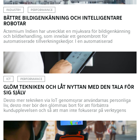
INDUSTRY
PERFORMANCE
BÄTTRE BILDIGENKÄNNING OCH INTELLIGENTARE
ROBOTAR
Actemium Indien har utvecklat en mjukvara för bildigenkänning
och bildbehandling, som innebär ett genombrott för
automatiserade tillverkningskedjor. I en automatiserad
produktionslinje kan komponentidentifieringen vara ett känsligt
steg. De flesta av de robotarmar som utför denna manöver är
utrustade med 3D-kameror som är uppkopplade till ett
bildbehandlingsprogram. Men visualiseringsverktygen når sin
gräns när de komponenter som […]
ICT
PERFORMANCE
GLÖM TEKNIKEN OCH LÅT NYTTAN MED DEN TALA FÖR
SIG SJÄLV
Desto mer tekniken via IoT genomsyrar användarnas personliga
liv, desto mer bör den glömmas bort för att förbättra
kundupplevelsen och så att man inte fokuserar på verktygens
prestanda. Analys med Joao Faria, Axians Global Business
Development Manager i Portugal, som förespråkar en “mjuk och
smärtfri” teknik för att påskynda dess acceptans. Tsunami. Ordet
är starkt […]