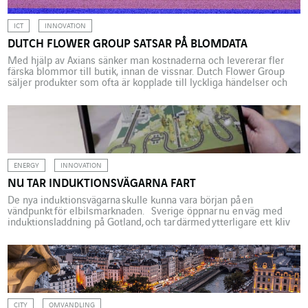
ICT
INNOVATION
DUTCH FLOWER GROUP SATSAR PÅ BLOMDATA
Med hjälp av Axians sänker man kostnaderna och levererar fler
färska blommor till butik, innan de vissnar. Dutch Flower Group
säljer produkter som ofta är kopplade till lyckliga händelser och
tillfällen. Buketterna transporteras till glada mottagare via det
nederländska bolaget till flera olika typer av återförsäljare:
grossister, butiker och florister. Men innan blommorna landar i […]
ENERGY
INNOVATION
NU TAR INDUKTIONSVÄGARNA FART
De nya induktionsvägarna skulle kunna vara början på en
vändpunkt för elbilsmarknaden. Sverige öppnar nu en väg med
induktionsladdning på Gotland, och tar därmed ytterligare ett kliv
mot att vara ett föregångsland inom ren energi.
Fordonen laddas med en sensor under chassin som får sin kraft
från en elslinga i vägbeläggningen. Ett offentligt/privat
samverkansprojektet, med en budget på 11 miljoner euro, testas
nu i ett första skede på en lastbil […]
CITY
OMVANDLING