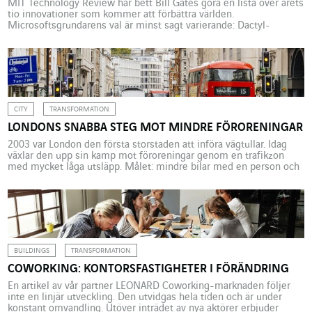
MIT Technology Review har bett Bill Gates göra en lista över årets
tio innovationer som kommer att förbättra världen.
Microsoftsgrundarens val är minst sagt varierande: Dactyl-
projektet för att förbättra robotarnas fingerfärdighet, nya
generationens kärnkraft med avancerad fusion och fission, ett
blodprov för att förutse en för tidig födsel, en tarmsond i ett piller
för att […]
CITY
TRANSFORMATION
LONDONS SNABBA STEG MOT MINDRE FÖRORENINGAR
2003 var London den första storstaden att införa vägtullar. Idag
växlar den upp sin kamp mot föroreningar genom en trafikzon
med mycket låga utsläpp. Målet: mindre bilar med en person och
mer kollektivtransport, cykel och gång. Oslo och Madrid planerar
att förbjuda bilar i centrum nästa år. Köpenhamn och Berlin vill
bygga motorvägar för cyklar. […]
BUILDINGS
TRANSFORMATION
COWORKING: KONTORSFASTIGHETER I FÖRÄNDRING
En artikel av vår partner LEONARD Coworking-marknaden följer
inte en linjär utveckling. Den utvidgas hela tiden och är under
konstant omvandling. Utöver inträdet av nya aktörer erbjuder