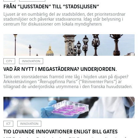
FRÅN ”LJUSSTADEN” TILL ”STADSLJUSEN”
Ljuset är en oumbärlig del av stadsbilden, det prioritetsordnar
stadsmiljöer och påverkar stadsvanorna. Idag står belysning i
centrum för diskussioner om lokala myndigheters
energibesparing. Under andra hälften av sextonhundratalet lät
polislöjtnant Gabriel Nicolas de la Reynie installera gatlyktor i
Paris för att underlätta bevakningen och garantera den allmänna
säkerheten. Historiskt sett är detta gatubelysningen första […]
CITY
INNOVATION
VAD ÄR NYTT I MEGASTÄDERNA? UNDERJORDEN.
Tänk om storstädernas framtid inte låg i höjden utan på djupet?
Arkitekttävlingen ”Återuppfinna Paris” (”Réinventer Paris”) är
tillägnad de underjordiska utrymmena i den franska huvudstaden.
Och Paris underjord har inspirerat arkitekterna. Bland vinnarna
finns: AérogArt (Dominique Perrault) som kommer att byggas i
tågstationen Les Invalides, Sogaris omvända höghus för att
omvandla parkeringen Grenier Saint-Lazare, och Cité […]
ICT
INNOVATION
TIO LOVANDE INNOVATIONER ENLIGT BILL GATES