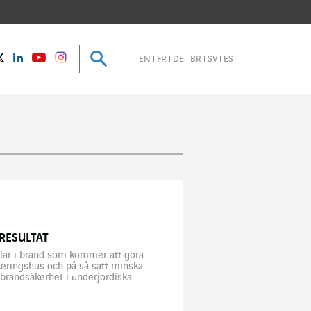
Sök
Sök
instagram
Twitter
LinkedIn
Youtube
EN
FR
DE
BR
SV
ES
RESULTAT
bilar i brand som kommer att göra
keringshus och på så sätt minska
 brandsäkerhet i underjordiska