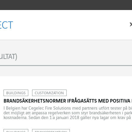
rtsidan
LTAT)
BUILDINGS
CUSTOMIZATION
BRANDSÄKERHETSNORMER IFRÅGASÄTTS MED POSITIVA 
I Belgien har Cegelec Fire Solutions med partners utfört tester på 
det möjligt att anpassa regelverken som styr brandsäkerheten i par
kostnaderna. Sedan den 1:a januari 2018 gäller nya lagar om krav på
parkeringshus i Flandern. Lagen har blivit mycket […]