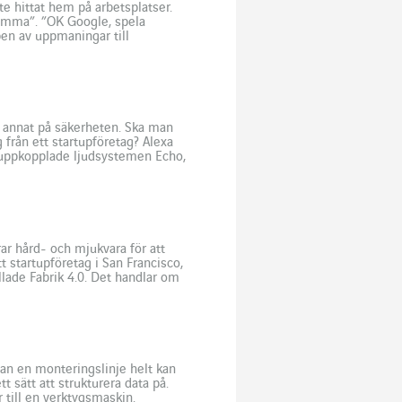
te hittat hem på arbetsplatser.
 mamma”. ”OK Google, spela
en av uppmaningar till
ser måste röstapplikationer kunna
and annat på säkerheten. Ska man
 från ett startupföretag? Alexa
de uppkopplade ljudsystemen Echo,
(hörlurar), […]
ar hård- och mjukvara för att
t startupföretag i San Francisco,
lade Fabrik 4.0. Det handlar om
a som enligt dess designers […]
nan en monteringslinje helt kan
t sätt att strukturera data på.
 till en verktygsmaskin.