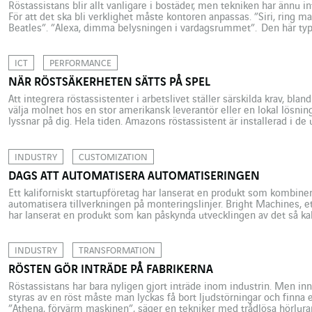
Röstassistans blir allt vanligare i bostäder, men tekniken har ännu in
För att det ska bli verklighet måste kontoren anpassas. ”Siri, ring
Beatles”. ”Alexa, dimma belysningen i vardagsrummet”. Den här typ
röstassistenter börjar bli standard i många hem. Men på arbetsplat
[…]
ICT
PERFORMANCE
NÄR RÖSTSÄKERHETEN SÄTTS PÅ SPEL
Att integrera röstassistenter i arbetslivet ställer särskilda krav, bl
välja molnet hos en stor amerikansk leverantör eller en lokal lösning
lyssnar på dig. Hela tiden. Amazons röstassistent är installerad i 
och numera i alla nya apparater som företaget nyss presenterat: Buds 
INDUSTRY
CUSTOMIZATION
DAGS ATT AUTOMATISERA AUTOMATISERINGEN
Ett kaliforniskt startupföretag har lanserat en produkt som kombiner
automatisera tillverkningen på monteringslinjer. Bright Machines, et
har lanserat en produkt som kan påskynda utvecklingen av det så kal
”Software Defined Microfactory”, en lösning med hård- och mjukvar
INDUSTRY
TRANSFORMATION
RÖSTEN GÖR INTRÄDE PÅ FABRIKERNA
Röstassistans har bara nyligen gjort inträde inom industrin. Men in
styras av en röst måste man lyckas få bort ljudstörningar och finna et
”Athena, förvärm maskinen”, säger en tekniker med trådlösa hörlurar