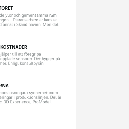
TORET
skade ytor och gemensamma rum
ingen. . Distansarbete är kanske
d annat i Skandinavien. Men det
 KOSTNADER
lper till att föregripa
kopplade sensorer. Det bygger på
er. Enligt konsultbyrån
nom att öka produktionslinjernas
[…]
ERNA
ionslösningar, i synnerhet inom
ringar i produktionslinjen. Det är
ic, 3D Experience, ProModel,
ra några av de många
er nya […]