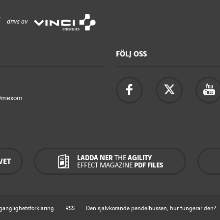
drivs av
FÖLJ OSS
Omexom
LADDA NER
THE
AGILITY
VET
EFFECT MAGAZINE
PDF FILES
lgänglighetsförklaring
RSS
Den självkörande pendelbussen, hur fungerar den?