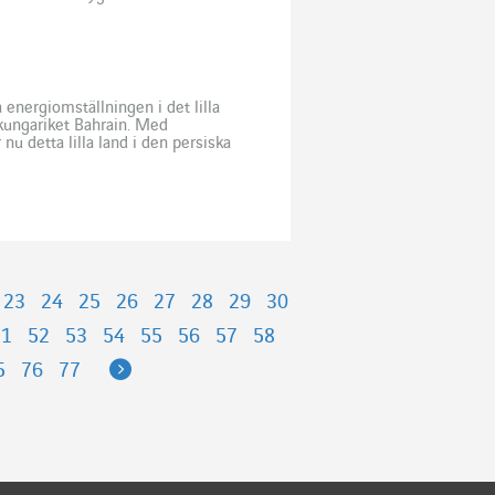
ialogen […]
 energiomställningen i det lilla
 kungariket Bahrain. Med
nu detta lilla land i den persiska
23
24
25
26
27
28
29
30
51
52
53
54
55
56
57
58
Next
5
76
77