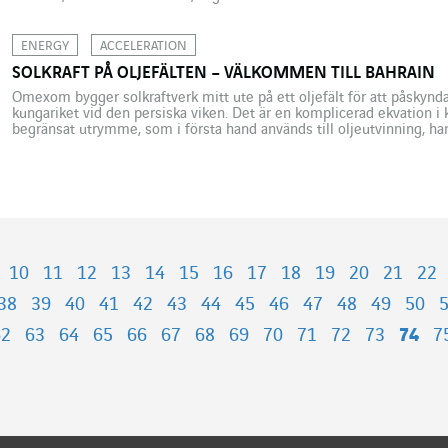
”Maskinen är förvärmd”, svarar en artificiell kvinnlig röst. Den här d
ENERGY
ACCELERATION
SOLKRAFT PÅ OLJEFÄLTEN – VÄLKOMMEN TILL BAHRAIN
Omexom bygger solkraftverk mitt ute på ett oljefält för att påskynda
kungariket vid den persiska viken. Det är en komplicerad ekvation i
begränsat utrymme, som i första hand används till oljeutvinning, har 
viken bestämt sig för att påskynda en energiomställning och […]
10
11
12
13
14
15
16
17
18
19
20
21
22
38
39
40
41
42
43
44
45
46
47
48
49
50
62
63
64
65
66
67
68
69
70
71
72
73
74
7