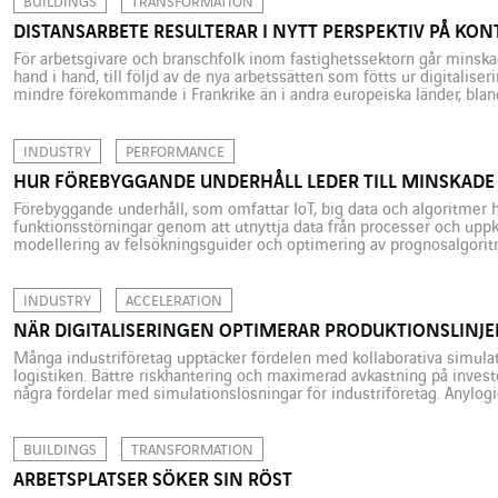
BUILDINGS
TRANSFORMATION
DISTANSARBETE RESULTERAR I NYTT PERSPEKTIV PÅ KON
För arbetsgivare och branschfolk inom fastighetssektorn går min
hand i hand, till följd av de nya arbetssätten som fötts ur digitaliser
mindre förekommande i Frankrike än i andra europeiska länder, blan
växer så det knakar, och inte bara i de större privata […]
INDUSTRY
PERFORMANCE
HUR FÖREBYGGANDE UNDERHÅLL LEDER TILL MINSKADE
Förebyggande underhåll, som omfattar IoT, big data och algoritmer hjä
funktionsstörningar genom att utnyttja data från processer och upp
modellering av felsökningsguider och optimering av prognosalgoritm
McKinsey kan förebyggande underhåll leda till stora besparingar ge
tillgänglighet från 5 till 15 procent och sänka underhållskostnaderna 
INDUSTRY
ACCELERATION
NÄR DIGITALISERINGEN OPTIMERAR PRODUKTIONSLINJ
Många industriföretag upptäcker fördelen med kollaborativa simulat
logistiken. Bättre riskhantering och maximerad avkastning på investe
några fördelar med simulationslösningar för industriföretag. Anylog
FlexSim, Witness, SimProcess, AutoMod och Plant Simulation är ba
simulationsverktyg som är specialiserade på logistik och som erbjud
BUILDINGS
TRANSFORMATION
ARBETSPLATSER SÖKER SIN RÖST