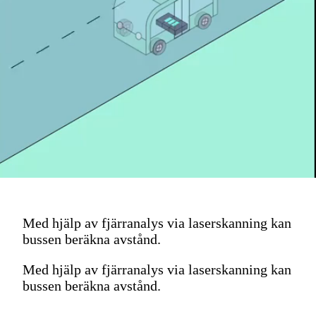
Med hjälp av fjärranalys via laserskanning kan
bussen beräkna avstånd.
Med hjälp av fjärranalys via laserskanning kan
bussen beräkna avstånd.