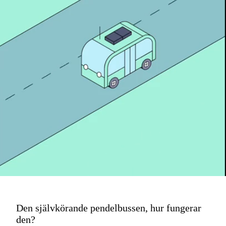
Den självkörande pendelbussen, hur fungerar
den?