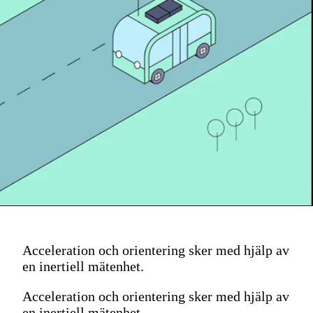
Acceleration och orientering sker med hjälp av
en inertiell mätenhet.
Acceleration och orientering sker med hjälp av
en inertiell mätenhet.