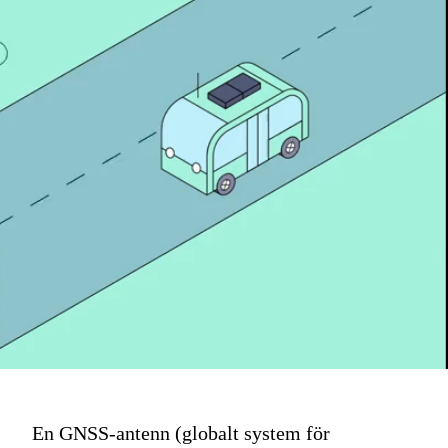
En GNSS-antenn (globalt system för