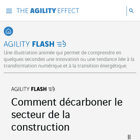
Accéder directement au contenu de la page
Accéder à la navigation principale
Accéder à la recherche
Re
Menu
Rec
Retour à l'accueil
Agility Stories
Une illustration animée qui permet de comprendre en
quelques secondes une innovation ou une tendance liée à la
transformation numérique et à la transition énergétique.
Comment décarboner le
secteur de la
construction