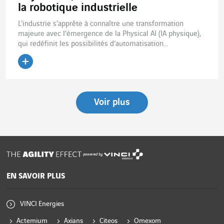
la robotique industrielle
L’industrie s’apprête à connaître une transformation
majeure avec l’émergence de la Physical AI (IA physique),
qui redéfinit les possibilités d’automatisation...
Lire l'article
Voir plus
powered by
EN SAVOIR PLUS
VINCI Energies
Actemium
Axians
Citeos
Omexom