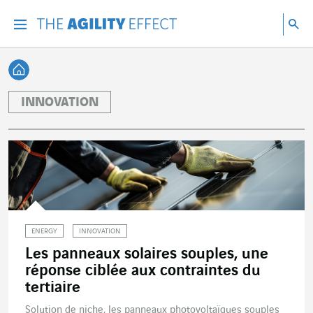
Accéder directement au contenu de la page
Accéder à la navigation principale
Accéder à la recherche
Re
Menu
Rec
Retour à l'accueil
INNOVATION
ENERGY
INNOVATION
Les panneaux solaires souples, une
réponse ciblée aux contraintes du
tertiaire
Solution de niche, les panneaux photovoltaïques souples