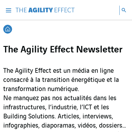
Accéder directement au contenu de la page
Accéder à la navigation principale
Accéder à la recherche
Re
Menu
Rec
Retour à l'accueil
The Agility Effect Newsletter
The Agility Effect est un média en ligne
consacré à la transition énergétique et la
transformation numérique.
Ne manquez pas nos actualités dans les
infrastructures, l’industrie, l’ICT et les
Building Solutions. Articles, interviews,
infographies, diaporamas, vidéos, dossiers…