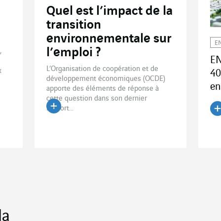
Quel est l’impact de la
transition
environnementale sur
E
l’emploi ?
,
EN
L’Organisation de coopération et de
x
40
développement économiques (OCDE)
en
apporte des éléments de réponse à
cette question dans son dernier
rapport...
Lire l'article
Li
la