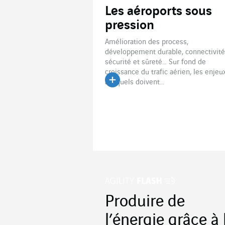
Les aéroports sous
pression
Amélioration des process,
développement durable, connectivité
sécurité et sûreté… Sur fond de
croissance du trafic aérien, les enjeu
auxquels doivent...
Lire l'article
Produire de
l’énergie grâce à 