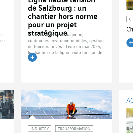
Ligne haute tension
de Salzbourg : un
chantier hors norme
C
pour un projet
Ch
stratégique
e
Environnement montagneux,
 se
contraintes environnementales, gestion
t
de fonciers privés… Livré en mai 2024,
Li
le chantier de la ligne haute tension de...
Lire l'article
INDUSTRY
TRANSFORMATION