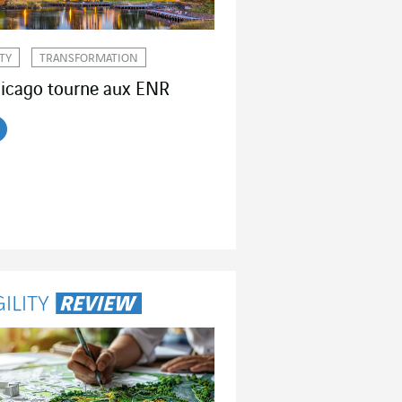
ITY
TRANSFORMATION
icago tourne aux ENR
re l'article