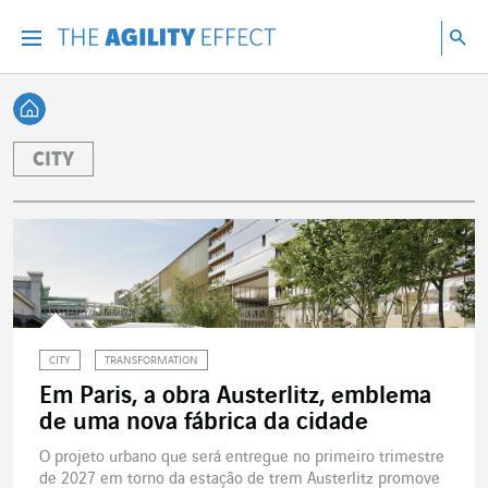
Vá diretamente para o conteúdo da página
Ir para a navegação principal
Ir para a pesquisa
Pes
Menu
Pesq
Voltar à página inicial
CITY
CITY
TRANSFORMATION
Em Paris, a obra Austerlitz, emblema
de uma nova fábrica da cidade
O projeto urbano que será entregue no primeiro trimestre
de 2027 em torno da estação de trem Austerlitz promove