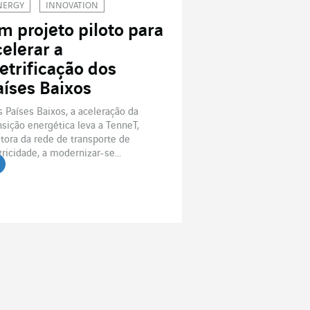
NERGY
INNOVATION
m projeto piloto para
celerar a
letrificação dos
aíses Baixos
 Países Baixos, a aceleração da
nsição energética leva a TenneT,
tora da rede de transporte de
tricidade, a modernizar-se...
r o artigo