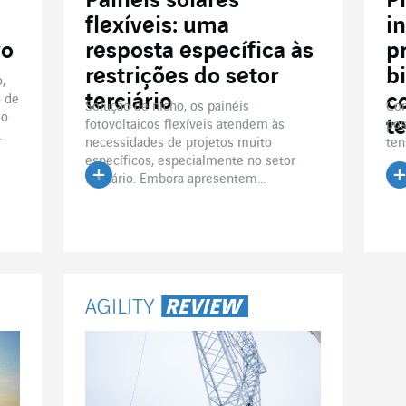
Painéis solares
P
flexíveis: uma
i
vo
resposta específica às
p
restrições do setor
b
,
terciário
c
o de
Solução de nicho, os painéis
Com
go
t
fotovoltaicos flexíveis atendem às
pos
.
necessidades de projetos muito
ten
específicos, especialmente no setor
terciário. Embora apresentem...
Ler o artigo
Le