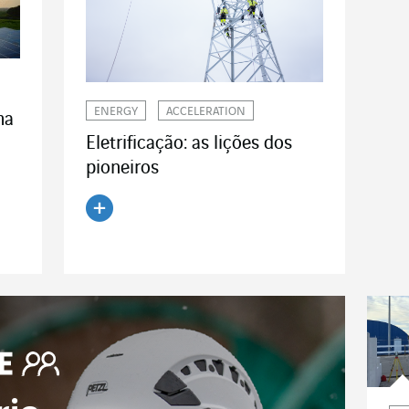
ENERGY
ACCELERATION
ma
Eletrificação: as lições dos
pioneiros
Ler o artigo