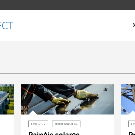
 inicial
ENERGY
INNOVATION
E