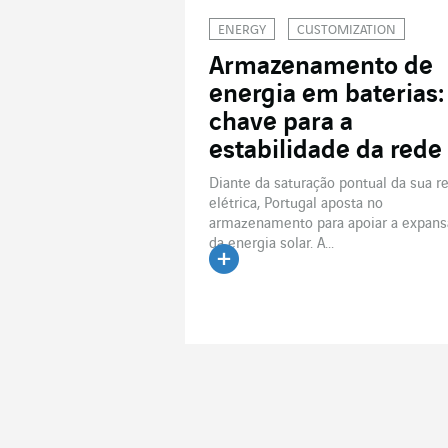
ENERGY
CUSTOMIZATION
Armazenamento de
energia em baterias:
chave para a
estabilidade da rede
Diante da saturação pontual da sua r
elétrica, Portugal aposta no
armazenamento para apoiar a expans
da energia solar. A...
Ler o artigo