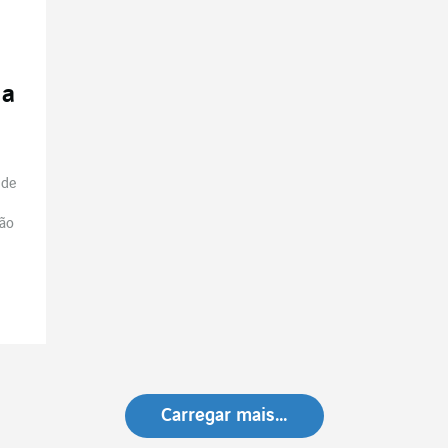
 a
ede
ão
Carregar mais…