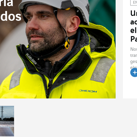
ria
E
U
 dos
a
e
P
Nos
tra
ges
ele
Le