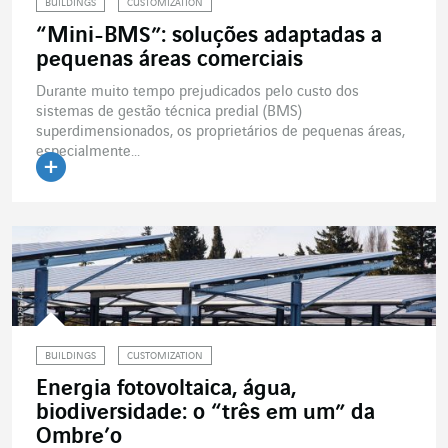
BUILDINGS
CUSTOMIZATION
“Mini-BMS”: soluções adaptadas a
pequenas áreas comerciais
Durante muito tempo prejudicados pelo custo dos
sistemas de gestão técnica predial (BMS)
superdimensionados, os proprietários de pequenas áreas,
especialmente...
Ler o artigo
BUILDINGS
CUSTOMIZATION
Energia fotovoltaica, água,
biodiversidade: o “três em um” da
Ombre’o