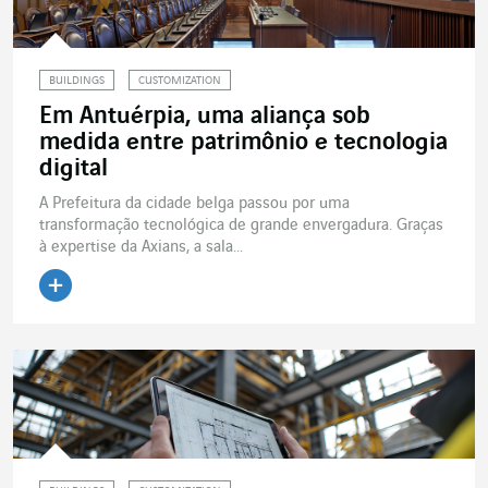
BUILDINGS
CUSTOMIZATION
Em Antuérpia, uma aliança sob
medida entre patrimônio e tecnologia
digital
A Prefeitura da cidade belga passou por uma
transformação tecnológica de grande envergadura. Graças
à expertise da Axians, a sala...
Ler o artigo