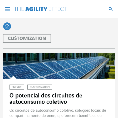
Vá diretamente para o conteúdo da página
Ir para a navegação principal
Ir para a pesquisa
Pes
Menu
Pesq
Voltar à página inicial
CUSTOMIZATION
ENERGY
CUSTOMIZATION
O potencial dos circuitos de
autoconsumo coletivo
Os circuitos de autoconsumo coletivo, soluções locais de
compartilhamento de energia, oferecem benefícios de