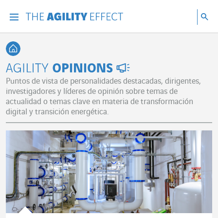
Ir directamente al contenido de la página
Ir a la navegación principal
ir a investigar
Bu
Menu
Bus
Volver a Inicio
Agility Opinions
Puntos de vista de personalidades destacadas, dirigentes,
investigadores y líderes de opinión sobre temas de
actualidad o temas clave en materia de transformación
digital y transición energética.