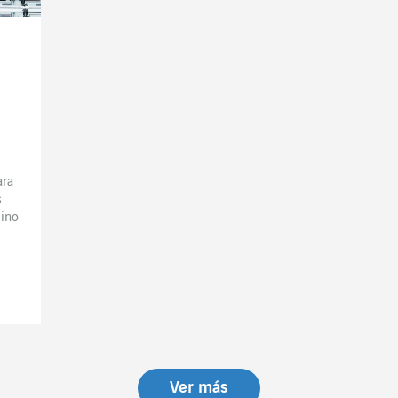
ara
s
ino
Ver más