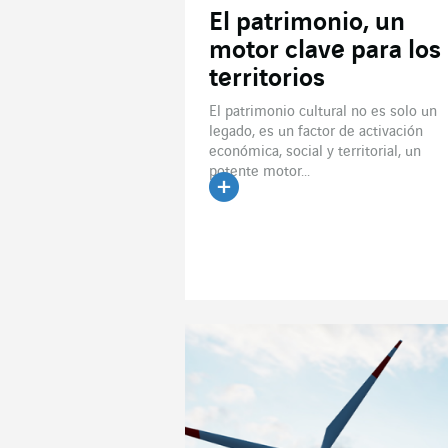
El patrimonio, un
motor clave para los
territorios
El patrimonio cultural no es solo un
legado, es un factor de activación
económica, social y territorial, un
potente motor...
Leer el artículo