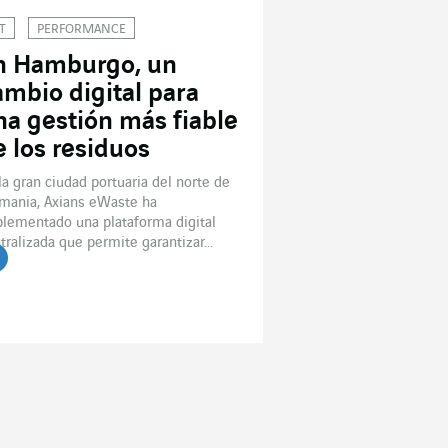
T
PERFORMANCE
n Hamburgo, un
ambio digital para
na gestión más fiable
e los residuos
la gran ciudad portuaria del norte de
mania, Axians eWaste ha
lementado una plataforma digital
tralizada que permite garantizar...
er el artículo