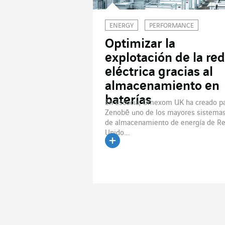
ENERGY
PERFORMANCE
Optimizar la
explotación de la red
eléctrica gracias al
almacenamiento en
baterías
En Escocia, Omexom UK ha creado p
Zenobē uno de los mayores sistema
de almacenamiento de energía de Re
Unido....
Leer el artículo