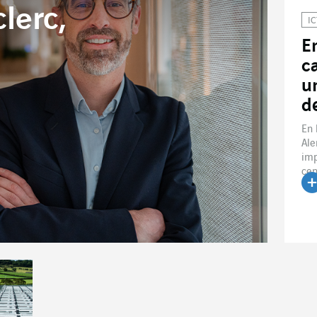
lerc,
IC
E
c
u
d
En 
Ale
imp
cen
Le