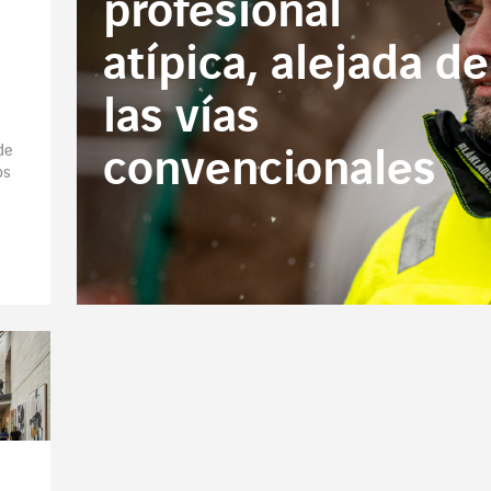
profesional
atípica, alejada de
las vías
de
convencionales
os