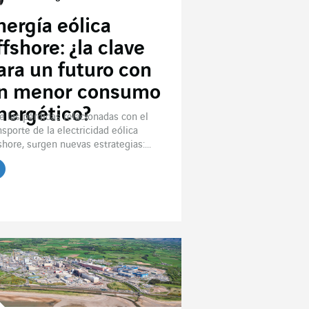
nergía eólica
ffshore: ¿la clave
ara un futuro con
n menor consumo
nergético?
e las pérdidas relacionadas con el
nsporte de la electricidad eólica
shore, surgen nuevas estrategias:...