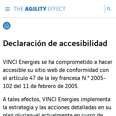
Ir directamente al contenido de la página
Ir a la navegación principal
ir a investigar
Bu
Menu
Bus
Volver a Inicio
Declaración de accesibilidad
VINCI Energies se ha comprometido a hacer
accesible su sitio web de conformidad con
el artículo 47 de la ley francesa N.º 2005-
102 del 11 de febrero de 2005.
A tales efectos, VINCI Energies implementa
la estrategia y las acciones detalladas en su
plan plurianual actualmente en curso de