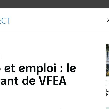
eil
et emploi : le
ebook
nant de VFEA
er
dIn
L
h
l