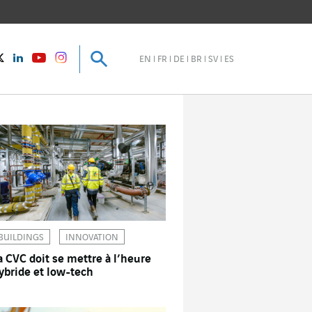
Recherche
Recherche
instagram
Twitter
LinkedIn
Youtube
EN
FR
DE
BR
SV
ES
BUILDINGS
INNOVATION
a CVC doit se mettre à l’heure
ybride et low-tech