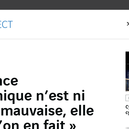
eil
nce
ebook
ique n’est ni
er
dIn
mauvaise, elle
C
c
l
’on en fait »