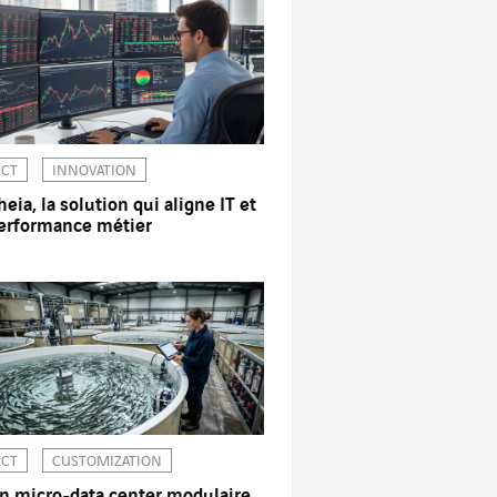
ICT
INNOVATION
heia, la solution qui aligne IT et
erformance métier
ICT
CUSTOMIZATION
n micro-data center modulaire