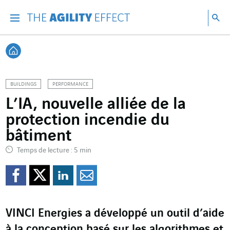
Accéder directement au contenu de la page
Accéder à la navigation principale
Accéder à la recherche
Re
Menu
Rec
Retour à l'accueil
BUILDINGS
PERFORMANCE
L’IA, nouvelle alliée de la
protection incendie du
bâtiment
Temps de lecture : 5 min
Partager sur Facebook
Partager sur Twitter
Partager sur Line
Partager par e
VINCI Energies a développé un outil d’aide
à la conception basé sur les algorithmes et