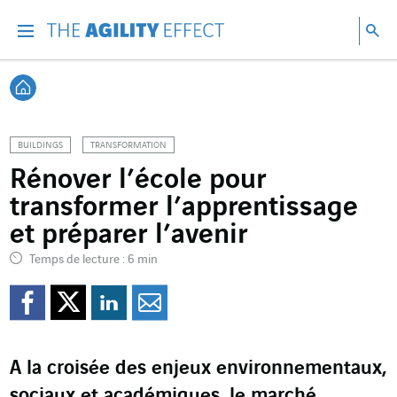
Accéder directement au contenu de la page
Accéder à la navigation principale
Accéder à la recherche
Re
Menu
Rec
Retour à l'accueil
BUILDINGS
TRANSFORMATION
Rénover l’école pour
transformer l’apprentissage
et préparer l’avenir
Temps de lecture : 6 min
Partager sur Facebook
Partager sur Twitter
Partager sur Line
Partager par e
A la croisée des enjeux environnementaux,
sociaux et académiques, le marché