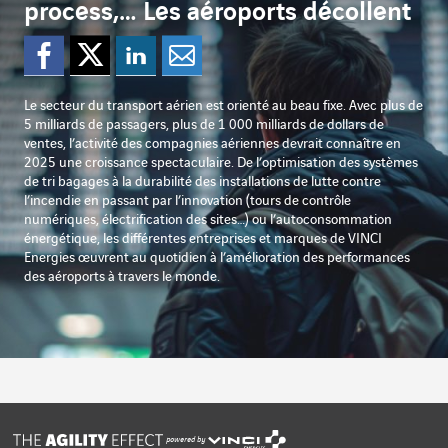
process,… Les aéroports décollent
Partager sur Facebook
Partager sur Twitter
Partager sur Lin
Partager par e
Le secteur du transport aérien est orienté au beau fixe. Avec plus de
5 milliards de passagers, plus de 1 000 milliards de dollars de
ventes, l’activité des compagnies aériennes devrait connaître en
2025 une croissance spectaculaire. De l’optimisation des systèmes
de tri bagages à la durabilité des installations de lutte contre
l’incendie en passant par l’innovation (tours de contrôle
numériques, électrification des sites…) ou l’autoconsommation
énergétique, les différentes entreprises et marques de VINCI
Energies œuvrent au quotidien à l’amélioration des performances
des aéroports à travers le monde.
powered by