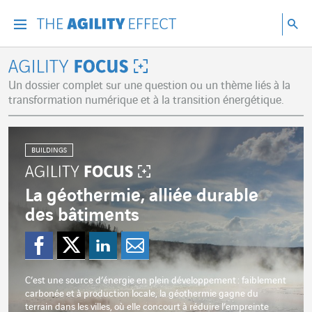
Accéder directement au contenu de la page
Accéder à la navigation principale
Accéder à la recherche
Re
Menu
Rec
Agility Focus
Un dossier complet sur une question ou un thème liés à la
transformation numérique et à la transition énergétique.
BUILDINGS
La géothermie, alliée durable
des bâtiments
Partager sur Faceboo
Partager sur Twitte
Partager sur Lin
Partager par 
C’est une source d’énergie en plein développement : faiblement
carbonée et à production locale, la géothermie gagne du
terrain dans les villes, où elle concourt à réduire l’empreinte