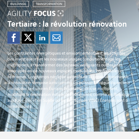
BUILDINGS
TRANSFORMATION
Tertiaire : la révolution rénovation
Partager sur Facebook
Partager sur Twitter
Partager sur Lin
Partager par e
Les contraintes énergétiques et environnementales, les attentes
des investisseurs et les nouveaux usages conduisent, dans les
métropoles, à transformer des bureaux vieillissants ou des sites
inoccupés en de nouveaux espaces modulables, confortables et
économes. Longtemps négligée au profit de la construction neuve,
la rénovation s’impose ainsi comme un puissant moteur du secteur
immobilier tertiaire en Europe. Les réalisations se multiplient,
modifiant la destination initiale des bâtiments, comme en Belgique,
aux Pays-Bas et en Suède où les entreprises VINCI Energies sont à
la manœuvre.