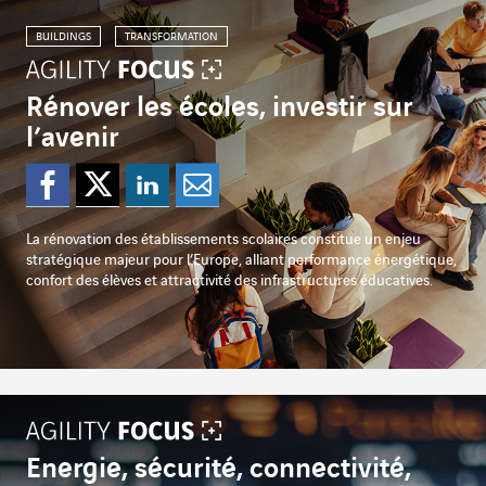
BUILDINGS
TRANSFORMATION
Rénover les écoles, investir sur
l’avenir
Partager sur Facebook
Partager sur Twitter
Partager sur Lin
Partager par e
La rénovation des établissements scolaires constitue un enjeu
stratégique majeur pour l’Europe, alliant performance énergétique,
confort des élèves et attractivité des infrastructures éducatives.
Energie, sécurité, connectivité,