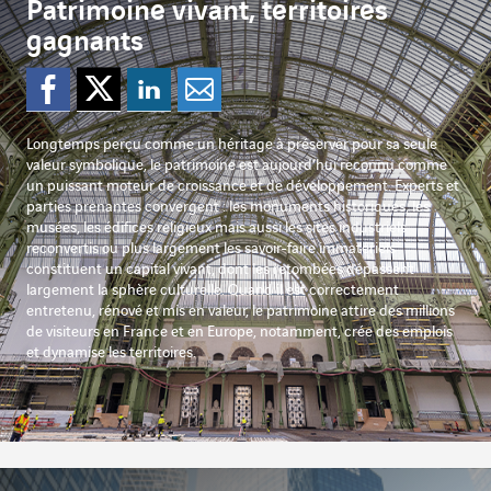
Patrimoine vivant, territoires
gagnants
Partager sur Facebook
Partager sur Twitter
Partager sur Lin
Partager par e
Longtemps perçu comme un héritage à préserver pour sa seule
valeur symbolique, le patrimoine est aujourd’hui reconnu comme
un puissant moteur de croissance et de développement. Experts et
parties prenantes convergent : les monuments historiques, les
musées, les édifices religieux mais aussi les sites industriels
reconvertis ou plus largement les savoir-faire immatériels
constituent un capital vivant, dont les retombées dépassent
largement la sphère culturelle. Quand il est correctement
entretenu, rénové et mis en valeur, le patrimoine attire des millions
de visiteurs en France et en Europe, notamment, crée des emplois
et dynamise les territoires.